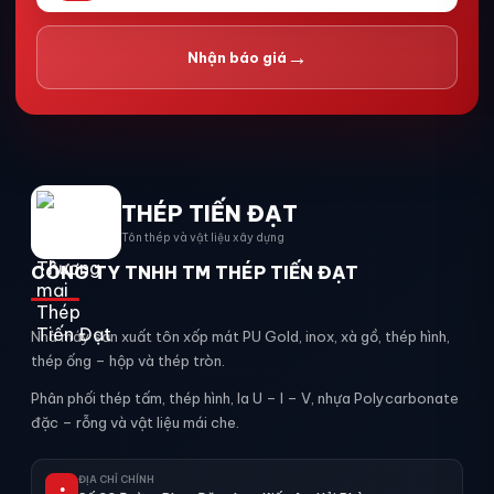
→
Nhận báo giá
THÉP TIẾN ĐẠT
Tôn thép và vật liệu xây dựng
CÔNG TY TNHH TM THÉP TIẾN ĐẠT
Nhà máy sản xuất tôn xốp mát PU Gold, inox, xà gồ, thép hình,
thép ống – hộp và thép tròn.
Phân phối thép tấm, thép hình, la U – I – V, nhựa Polycarbonate
đặc – rỗng và vật liệu mái che.
ĐỊA CHỈ CHÍNH
●