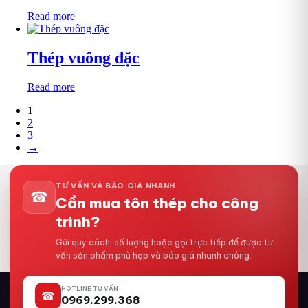
Read more
Thép vuông đặc
Read more
1
2
3
→
TƯ VẤN VÀ BÁO GIÁ NHANH
☎
Cần mua tôn thép cho công
trình?
Gửi quy cách, số lượng hoặc gọi trực tiếp để được tư
vấn sản phẩm phù hợp và báo giá nhanh chóng.
HOTLINE TƯ VẤN
☎
0969.299.368