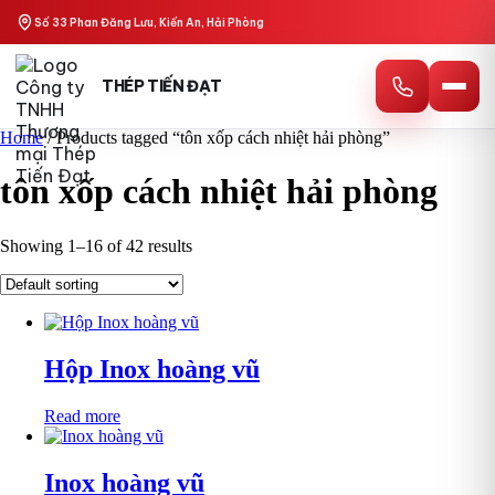
Skip
Số 33 Phan Đăng Lưu, Kiến An, Hải Phòng
to
content
THÉP TIẾN ĐẠT
Home
/ Products tagged “tôn xốp cách nhiệt hải phòng”
tôn xốp cách nhiệt hải phòng
Showing 1–16 of 42 results
Hộp Inox hoàng vũ
Read more
Inox hoàng vũ