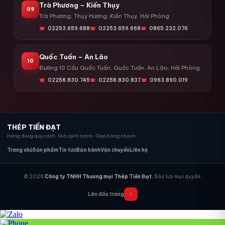
Trà Phương – Kiến Thụy
09
Trà Phương, Thụy Hương, Kiến Thụy, Hải Phòng
02253.659.688
02253.659.668
0865.232.076
Quốc Tuấn – An Lão
10
Đường 10 Cầu Quốc Tuấn, Quốc Tuấn, An Lão, Hải Phòng
02258.830.745
02258.830.837
0963.890.019
THÉP TIẾN ĐẠT
Hàng đúng quy cách · Giá cạnh tranh · Giao hàng nhanh
Trang chủ
Sản phẩm
Tin tức
Bảo hành
Vận chuyển
Liên hệ
© 2026
Công ty TNHH Thương mại Thép Tiến Đạt.
Bảo lưu mọi quyền.
Lên đầu trang
↑