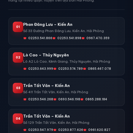
hàng tại nhiều quận, huyện trên địa bàn Hải Phòng.
Phan Đăng Lưu – Kiến An
01
Số 33 Đường Phan Đăng Lưu, Kiến An, Hải Phòng
02253.541.866
02253.541.898
0967.470.359
Lò Cao – Thủy Nguyên
02
Lô A2 Lò Cao, Kênh Giang, Thủy Nguyên, Hải Phòng
02253.643.999
02253.574.789
0865.467.078
Trần Tất Văn – Kiến An
03
Số 411 Trần Tất Văn, Kiến An, Hải Phòng
02253.546.268
0693.546.198
0865.288.184
Trần Tất Văn – Kiến An
04
Số 129 Trần Tất Văn, Kiến An, Hải Phòng
02253.547.979
02253.877.626
0961.620.827