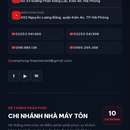
Số 33 Đường Phan Đăng Lưu, Kiến An, Hải Phòng
ĐIỂM PHÂN PHỐI
●
452 Nguyễn Lương Bằng, quận Kiến An, TP Hải Phòng
☎
02253.541.866
☎
02253.541.898
☎
0981.886.138
☎
0969.299.368
✉
vanphong.theptiendat@gmail.com
f
▶
✉
HỆ THỐNG PHÂN PHỐI
10
CHI NHÁNH NHÀ MÁY TÔN
CHI NHÁNH
Hệ thống nhà máy và điểm phân phối phục vụ khách