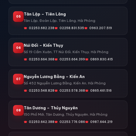
Tân Lập – Tiên Lãng
05
Tân Lập, Đoàn Lập, Tiên Lãng, Hải Phòng
02253.682.238
02258.831.535
0963.207.519
Núi Đối – Kiến Thụy
06
Số 19 Cẩm Xuân, TT Núi Đối, Kiến Thụy, Hải Phòng
02253.664.368
02253.664.399
0869.830.415
Nguyễn Lương Bằng – Kiến An
07
Số 452 Nguyễn Lương Bằng, Kiến An, Hải Phòng
02253.548.828
02253.578.368
0865.461.516
Tân Dương – Thủy Nguyên
08
150 Phố Mới, Tân Dương, Thủy Nguyên, Hải Phòng
02253.642.388
02253.776.086
0987.644.219