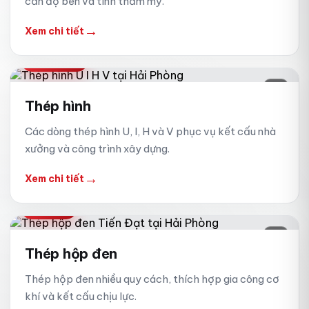
cần độ bền và tính thẩm mỹ.
→
Xem chi tiết
U – I – H – V
06
Thép hình
Các dòng thép hình U, I, H và V phục vụ kết cấu nhà
xưởng và công trình xây dựng.
→
Xem chi tiết
HỘP ĐEN
07
Thép hộp đen
Thép hộp đen nhiều quy cách, thích hợp gia công cơ
khí và kết cấu chịu lực.