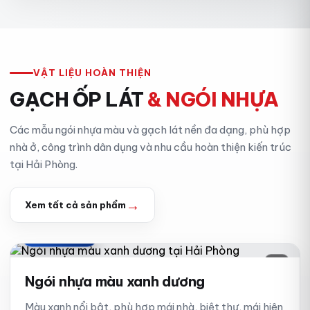
VẬT LIỆU HOÀN THIỆN
GẠCH ỐP LÁT
& NGÓI NHỰA
Các mẫu ngói nhựa màu và gạch lát nền đa dạng, phù hợp
nhà ở, công trình dân dụng và nhu cầu hoàn thiện kiến trúc
tại Hải Phòng.
→
Xem tất cả sản phẩm
XANH DƯƠNG
01
Ngói nhựa màu xanh dương
Màu xanh nổi bật, phù hợp mái nhà, biệt thự, mái hiên