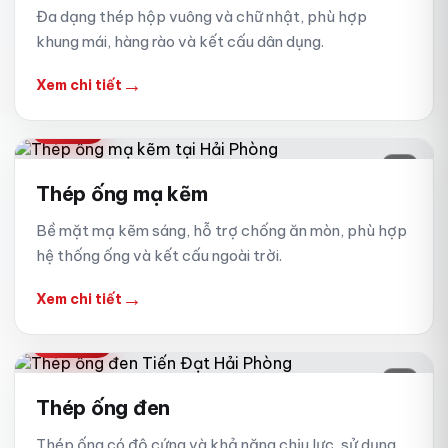
Đa dạng thép hộp vuông và chữ nhật, phù hợp
khung mái, hàng rào và kết cấu dân dụng.
→
Xem chi tiết
MẠ KẼM
02
Thép ống mạ kẽm
Bề mặt mạ kẽm sáng, hỗ trợ chống ăn mòn, phù hợp
hệ thống ống và kết cấu ngoài trời.
→
Xem chi tiết
ỐNG ĐEN
03
Thép ống đen
Thép ống có độ cứng và khả năng chịu lực, sử dụng