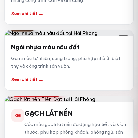
những công trình cần vẻ ấm cúng.
→
Xem chi tiết
NÂU ĐẤT
04
Ngói nhựa màu nâu đất
Gam màu tự nhiên, sang trọng, phù hợp nhà ở, biệt
thự và công trình sân vườn.
→
Xem chi tiết
SẢN PHẨM HOÀN THIỆN
GẠCH LÁT NỀN
05
Các mẫu gạch lát nền đa dạng họa tiết và kích
thước, phù hợp phòng khách, phòng ngủ, sân