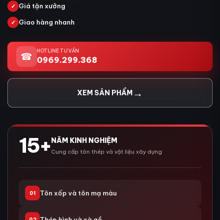
Giá tận xưởng
✓
Giao hàng nhanh
✓
HOTLINE TƯ VẤN
☎
0969.299.368
→
XEM SẢN PHẨM
15+
NĂM KINH NGHIỆM
Cung cấp tôn thép và vật liệu xây dựng
Tôn xốp và tôn mạ màu
01
Thép hình và xà gồ
02