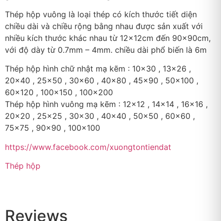
Thép hộp vuông là loại thép có kích thước tiết diện
chiều dài và chiều rộng bằng nhau được sản xuất với
nhiều kích thước khác nhau từ 12x12cm đến 90x90cm,
với độ dày từ 0.7mm – 4mm. chiều dài phổ biến là 6m
Thép hộp hình chữ nhật mạ kẽm : 10×30 , 13×26 ,
20×40 , 25×50 , 30×60 , 40×80 , 45×90 , 50×100 ,
60×120 , 100×150 , 100×200
Thép hộp hình vuông mạ kẽm : 12×12 , 14×14 , 16×16 ,
20×20 , 25×25 , 30×30 , 40×40 , 50×50 , 60×60 ,
75×75 , 90×90 , 100×100
https://www.facebook.com/xuongtontiendat
Thép hộp
Reviews