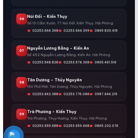
Núi Đối – Kiến Thụy
06
Số 19 Cẩm Xuân, TT Núi Đối, Kiến Thụy, Hải Phòng
02253.664.368
02253.664.399
0869.830.415
Nguyễn Lương Bằng – Kiến An
07
Số 452 Nguyễn Lương Bằng, Kiến An, Hải Phòng
02253.548.828
02253.578.368
0865.461.516
Tân Dương – Thủy Nguyên
08
150 Phố Mới, Tân Dương, Thủy Nguyên, Hải Phòng
02253.642.388
02253.776.086
0987.644.219
Trà Phương – Kiến Thụy
09
Trà Phương, Thụy Hương, Kiến Thụy, Hải Phòng
02253.659.688
02253.659.668
0865.232.076