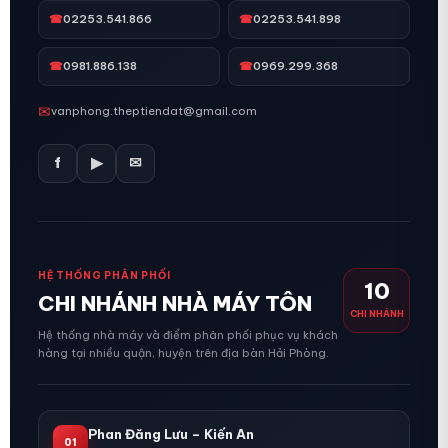
☎
02253.541.866
☎
02253.541.898
☎
0981.886.138
☎
0969.299.368
✉
vanphong.theptiendat@gmail.com
f
▶
✉
HỆ THỐNG PHÂN PHỐI
10
CHI NHÁNH NHÀ MÁY TÔN
CHI NHÁNH
Hệ thống nhà máy và điểm phân phối phục vụ khách
hàng tại nhiều quận, huyện trên địa bàn Hải Phòng.
Phan Đăng Lưu – Kiến An
01