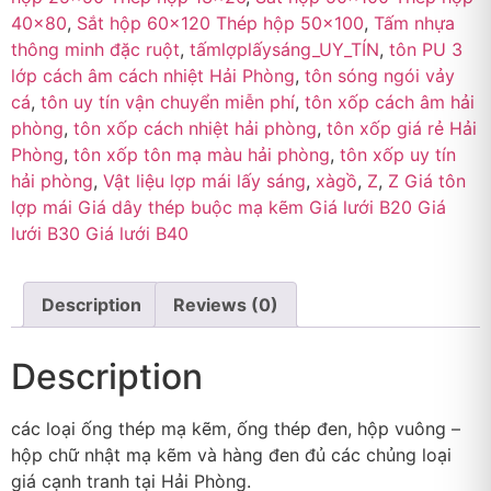
40×80
,
Sắt hộp 60×120 Thép hộp 50×100
,
Tấm nhựa
thông minh đặc ruột
,
tấmlợplấysáng_UY_TÍN
,
tôn PU 3
lớp cách âm cách nhiệt Hải Phòng
,
tôn sóng ngói vảy
cá
,
tôn uy tín vận chuyển miễn phí
,
tôn xốp cách âm hải
phòng
,
tôn xốp cách nhiệt hải phòng
,
tôn xốp giá rẻ Hải
Phòng
,
tôn xốp tôn mạ màu hải phòng
,
tôn xốp uy tín
hải phòng
,
Vật liệu lợp mái lấy sáng
,
xàgồ
,
Z
,
Z Giá tôn
lợp mái Giá dây thép buộc mạ kẽm Giá lưới B20 Giá
lưới B30 Giá lưới B40
Description
Reviews (0)
Description
các loại ống thép mạ kẽm, ống thép đen, hộp vuông –
hộp chữ nhật mạ kẽm và hàng đen đủ các chủng loại
giá cạnh tranh tại Hải Phòng.