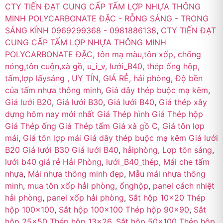
CTY TIẾN ĐẠT CUNG CẤP TẤM LỢP NHỰA THÔNG
MINH POLYCARBONATE ĐẶC - RỖNG SÁNG - TRONG
SÁNG KÍNH 0969299368 - 0981886138
,
CTY TIẾN ĐẠT
CUNG CẤP TẤM LỢP NHỰA THÔNG MINH
POLYCARBONATE ĐẶC, tôn mạ màu,tôn xốp, chống
nóng,tôn cuộn,xà gồ, u_i_v, lưới_B40, thép ống hộp,
tấm,lợp lấysáng , UY TÍN, GIÁ RẺ, hải phòng
,
Độ bền
của tấm nhựa thông minh
,
Giá dây thép buộc mạ kẽm
,
Giá lưới B20
,
Giá lưới B30
,
Giá lưới B40
,
Giá thép xây
dựng hôm nay mới nhất Giá Thép hình Giá Thép hộp
Giá Thép ống Giá Thép tấm Giá xà gồ C
,
Giá tôn lợp
mái
,
Giá tôn lợp mái Giá dây thép buộc mạ kẽm Giá lưới
B20 Giá lưới B30 Giá lưới B40
,
hảiphòng
,
Lợp tôn sáng
,
lưới b40 giá rẻ Hải Phòng
,
lưới_B40_thép
,
Mái che tấm
nhựa
,
Mái nhựa thông minh đẹp
,
Mẫu mái nhựa thông
minh
,
mua tôn xốp hải phòng
,
ốnghộp
,
panel cách nhiệt
hải phòng
,
panel xốp hải phòng
,
Sắt hộp 10×20 Thép
hộp 100×100
,
Sắt hộp 100×100 Thép hộp 90×90
,
Sắt
hộp 25×50 Thép hộp 13×26
,
Sắt hộp 50×100 Thép hộp