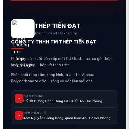
THÉP TIẾN ĐẠT
Tôn thép và vật liệu xây dựng
CÔNG TY TNHH TM THÉP TIẾN ĐẠT
Nhà máy sản xuất tôn xốp mát PU Gold, inox, xà gồ, thép
hình, thép ống – hộp và thép tròn.
Phân phối thép tấm, thép hình, la U – I – V, nhựa
Polycarbonate đặc – rỗng và vật liệu mái che.
ĐỊA CHỈ CHÍNH
●
Số 33 Đường Phan Đăng Lưu, Kiến An, Hải Phòng
ĐIỂM PHÂN PHỐI
●
452 Nguyễn Lương Bằng, quận Kiến An, TP Hải Phòng