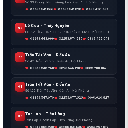
Số 33 Đường Phan Đăng Lưu, Kiến An, Hải Phòng
02253.541.866
02253.541.898
0967.470.359
Lò Cao – Thủy Nguyên
02
Lô A2 Lò Cao, Kênh Giang, Thủy Nguyên, Hải Phòng
02253.643.999
02253.574.789
0865.467.078
Trần Tất Văn – Kiến An
03
Số 411 Trần Tất Văn, Kiến An, Hải Phòng
02253.546.268
0693.546.198
0865.288.184
Trần Tất Văn – Kiến An
04
Số 129 Trần Tất Văn, Kiến An, Hải Phòng
02253.547.979
02253.877.626
0961.620.827
Tân Lập – Tiên Lãng
05
Tân Lập, Đoàn Lập, Tiên Lãng, Hải Phòng
02253.682.238
02258.831.535
0963.207.519