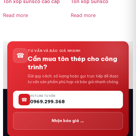
Tôn xốp sunsco cao cấp
Tôn xốp Sunsco
Read more
Read more
TƯ VẤN VÀ BÁO GIÁ NHANH
☎
Cần mua tôn thép cho công
trình?
Gửi quy cách, số lượng hoặc gọi trực tiếp để được
tư vấn sản phẩm phù hợp và báo giá nhanh chóng.
HOTLINE TƯ VẤN
☎
0969.299.368
→
Nhận báo giá