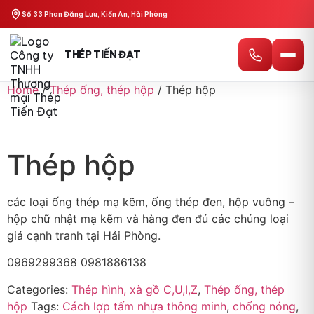
Số 33 Phan Đăng Lưu, Kiến An, Hải Phòng
THÉP TIẾN ĐẠT
Home
/
Thép ống, thép hộp
/ Thép hộp
Thép hộp
các loại ống thép mạ kẽm, ống thép đen, hộp vuông –
hộp chữ nhật mạ kẽm và hàng đen đủ các chủng loại
giá cạnh tranh tại Hải Phòng.
0969299368 0981886138
Categories:
Thép hình, xà gồ C,U,I,Z
,
Thép ống, thép
hộp
Tags:
Cách lợp tấm nhựa thông minh
,
chống nóng
,