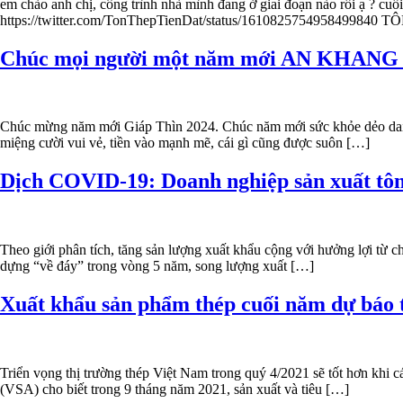
em chào anh chị, công trình nhà mình đang ở giai đoạn nào rồi ạ ? cu
https://twitter.com/TonThepTienDat/status/1610825754958499840 T
Chúc mọi người một năm mới AN KHANG
Chúc mừng năm mới Giáp Thìn 2024. Chúc năm mới sức khỏe dẻo dai, côn
miệng cười vui vẻ, tiền vào mạnh mẽ, cái gì cũng được suôn […]
Dịch COVID-19: Doanh nghiệp sản xuất tôn
Theo giới phân tích, tăng sản lượng xuất khẩu cộng với hưởng lợi từ c
dựng “về đáy” trong vòng 5 năm, song lượng xuất […]
Xuất khẩu sản phẩm thép cuối năm dự báo t
Triển vọng thị trường thép Việt Nam trong quý 4/2021 sẽ tốt hơn khi c
(VSA) cho biết trong 9 tháng năm 2021, sản xuất và tiêu […]