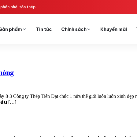
phân phối tôn thép
Sản phẩm
Tin tức
Chính sách
Khuyến mãi
hòng
-3 Công ty Thép Tiến Đạt chúc 1 nửa thế giới luôn luôn xinh đẹp rạn
𝗺𝗮̀𝘂 […]