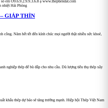
ạ. số em O9.6.9.2.9.9.3.6.8 ạ www.theptiendat.com
 nhiệt Hải Phòng
 – GIÁP THÌN
nh công. Năm hết tết đến kính chúc mọi người thật nhiều sức khoẻ,
doanh nghiệp thép để bù đắp cho nhu cầu. Dù lượng tiêu thụ thép xây
, xuất khẩu thép dự báo sẽ tăng trưởng mạnh. Hiệp hội Thép Việt Nam