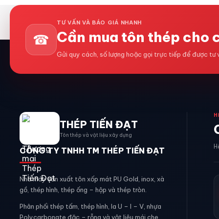
TƯ VẤN VÀ BÁO GIÁ NHANH
Cần mua tôn thép cho 
☎
Gửi quy cách, số lượng hoặc gọi trực tiếp để được tư
H
THÉP TIẾN ĐẠT
Tôn thép và vật liệu xây dựng
H
CÔNG TY TNHH TM THÉP TIẾN ĐẠT
Nhà máy sản xuất tôn xốp mát PU Gold, inox, xà
gồ, thép hình, thép ống – hộp và thép tròn.
Phân phối thép tấm, thép hình, la U – I – V, nhựa
Polycarbonate đặc – rỗng và vật liệu mái che.