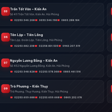
Trần Tất Văn – Kiến An
03
Số 411 Trần Tất Văn, Kiến An, Hải Phòng
02253.546.268
0693.546.198
0865.288.184
Tân Lập – Tiên Lãng
05
Tân Lập, Đoàn Lập, Tiên Lãng, Hải Phòng
02253.682.238
02258.831.535
0963.207.519
Nguyễn Lương Bằng – Kiến An
07
Số 452 Nguyễn Lương Bằng, Kiến An, Hải Phòng
02253.548.828
02253.578.368
0865.461.516
Trà Phương – Kiến Thụy
09
Trà Phương, Thụy Hương, Kiến Thụy, Hải Phòng
02253.659.688
02253.659.668
0865.232.076