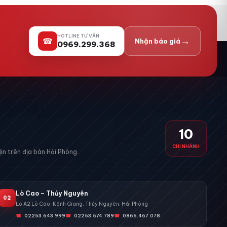
HOTLINE TƯ VẤN
→
☎
Nhận báo giá
0969.299.368
10
CHI NHÁNH
n trên địa bàn Hải Phòng.
Lò Cao – Thủy Nguyên
02
Lô A2 Lò Cao, Kênh Giang, Thủy Nguyên, Hải Phòng
02253.643.999
02253.574.789
0865.467.078