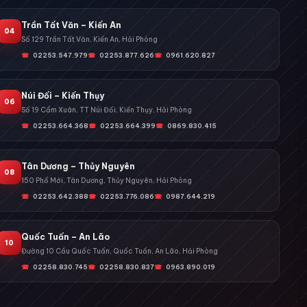
Trần Tất Văn – Kiến An
04
Số 129 Trần Tất Văn, Kiến An, Hải Phòng
02253.547.979
02253.877.626
0961.620.827
Núi Đối – Kiến Thụy
06
Số 19 Cẩm Xuân, TT Núi Đối, Kiến Thụy, Hải Phòng
02253.664.368
02253.664.399
0869.830.415
Tân Dương – Thủy Nguyên
08
150 Phố Mới, Tân Dương, Thủy Nguyên, Hải Phòng
02253.642.388
02253.776.086
0987.644.219
Quốc Tuấn – An Lão
10
Đường 10 Cầu Quốc Tuấn, Quốc Tuấn, An Lão, Hải Phòng
02258.830.745
02258.830.837
0963.890.019