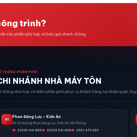
công trình?
 vấn sản phẩm phù hợp và báo giá nhanh chóng.
Ệ THỐNG PHÂN PHỐI
CHI NHÁNH NHÀ MÁY TÔN
ệ thống nhà máy và điểm phân phối phục vụ khách hàng tại nhiều quận, huyệ
Phan Đăng Lưu – Kiến An
01
Số 33 Đường Phan Đăng Lưu, Kiến An, Hải Phòng
02253.541.866
02253.541.898
0967.470.359