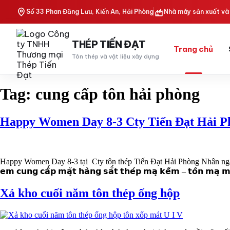
Skip
Số 33 Phan Đăng Lưu, Kiến An, Hải Phòng
Nhà máy sản xuất và 
to
content
THÉP TIẾN ĐẠT
Trang chủ
Tôn thép và vật liệu xây dựng
Tag:
cung cấp tôn hải phòng
Happy Women Day 8-3 Cty Tiến Đạt Hải P
Happy Women Day 8-3 tại Cty tôn thép Tiến Đạt Hải Phòng Nhân ngày 8
𝗲𝗺 𝗰𝘂𝗻𝗴 𝗰𝗮̂́𝗽 𝗺𝗮̣̆𝘁 𝗵𝗮̀𝗻𝗴 𝘀𝗮̆́𝘁 𝘁𝗵𝗲́𝗽 𝗺𝗮̣ 𝗸𝗲̃𝗺 – 𝘁𝗼̂𝗻 𝗺𝗮̣ 
Xả kho cuối năm tôn thép ống hộp