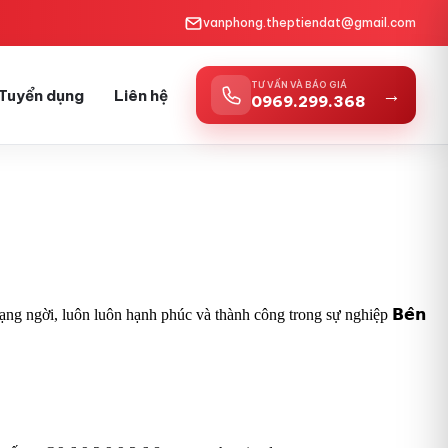
vanphong.theptiendat@gmail.com
TƯ VẤN VÀ BÁO GIÁ
→
Tuyển dụng
Liên hệ
0969.299.368
g ngời, luôn luôn hạnh phúc và thành công trong sự nghiệp 𝗕𝗲̂𝗻