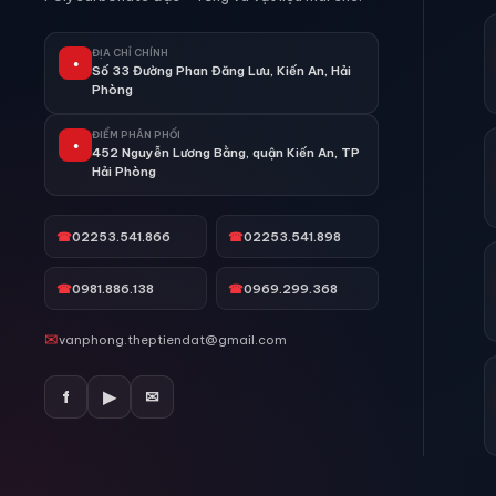
ĐỊA CHỈ CHÍNH
●
Số 33 Đường Phan Đăng Lưu, Kiến An, Hải
Phòng
ĐIỂM PHÂN PHỐI
●
452 Nguyễn Lương Bằng, quận Kiến An, TP
Hải Phòng
☎
02253.541.866
☎
02253.541.898
☎
0981.886.138
☎
0969.299.368
✉
vanphong.theptiendat@gmail.com
f
▶
✉