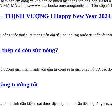
ối năm bên em đang xả kho nên có nhiều mặt hàng tôn ống hộp giá tốt 
ÔN MẠ MÀU https://www.facebook.com/xuongtontiendat Tôn xốp cách
 – THỊNH VƯỢNG ! Happy New Year 2024
g việc thuận lợi thăng tiến dài dài, phi những nước đại tiến tới thà
 thép có còn sức nóng?
hủ trương giải ngân mạnh vốn đầu tư công sẽ là giải pháp hỗ trợi các 
ăng trưởng tốt
ác tỉnh thành dần kiểm soát được dịch bệnh, nhu cầu tiêu thụ tăng lên