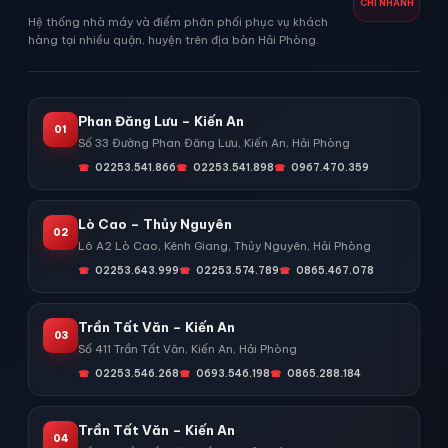
CHI NHÁNH
Hệ thống nhà máy và điểm phân phối phục vụ khách
hàng tại nhiều quận, huyện trên địa bàn Hải Phòng.
Phan Đăng Lưu – Kiến An
01
Số 33 Đường Phan Đăng Lưu, Kiến An, Hải Phòng
02253.541.866
02253.541.898
0967.470.359
Lò Cao – Thủy Nguyên
02
Lô A2 Lò Cao, Kênh Giang, Thủy Nguyên, Hải Phòng
02253.643.999
02253.574.789
0865.467.078
Trần Tất Văn – Kiến An
03
Số 411 Trần Tất Văn, Kiến An, Hải Phòng
02253.546.268
0693.546.198
0865.288.184
Trần Tất Văn – Kiến An
04