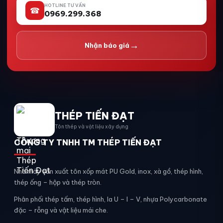
HOTLINE TƯ VẤN
☎
0969.299.368
→
Nhận báo giá
THÉP TIẾN ĐẠT
Tôn thép và vật liệu xây dựng
CÔNG TY TNHH TM THÉP TIẾN ĐẠT
Nhà máy sản xuất tôn xốp mát PU Gold, inox, xà gồ, thép hình,
thép ống – hộp và thép tròn.
Phân phối thép tấm, thép hình, la U – I – V, nhựa Polycarbonate
đặc – rỗng và vật liệu mái che.