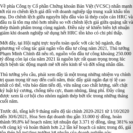
Về phía Công ty Cổ phần Chứng khoán Bản Việt (VCSC) nhấn mạnh
tới rủi ro chênh lệch giá đối với doanh nghiệp tập trung xuất khẩu tôn
mạ. Do chênh lệch giữa nguyên liệu đầu vào là thép cuộn cán HRC và
đầu ra là tôn mạ nhỏ hơn nhiều so với chênh lệch giá giữa quặng sắt và
thép thành phẩm trong cùng ngành. Điều này sẽ khiến biên lợi nhuận
giảm khi doanh nghiệp sử dụng hết HRC tồn kho có chi phí thấp.
Mới đây, tại Hội nghị trực tuyến toàn quốc với các bộ ngành, địa
phương về công tác giải ngân vốn đầu tư công năm 2021, Thủ tướng
Phạm Minh Chính đã nêu rõ, nguồn vốn đầu tư công khoảng 250.000
tỷ đồng còn lại của năm 2021 là nguồn lực rất quan trọng trong lúc
dịch bệnh tác động mạnh mẽ tới nền kinh tế và đời sống nhân dân.
Thủ tướng yêu cầu, phải xem đây là một trong những nhiệm vụ chính
trị quan trọng từ nay đến cuối năm, thúc đẩy giải ngân đạt tỷ lệ cao
nhất có thể, vừa bảo đảm tiến độ, vừa nâng cao chất lượng, siết chặt
kỷ luật kỷ cương, chống tiêu cực, tham nhũng, lãng phí. Đây cũng
được xem là cơ hội cho nhóm ngành thép bứt tốc trong những tháng
cuối năm.
Trước đó, tổng kết 9 tháng niên độ tài chính 2020-2021 từ 1/10/2020
đến 30/6/2021, Hoa Sen đạt doanh thu gần 33.000 tỷ đồng, hoàn
thành 99,8% kế hoạch năm; lợi nhuận đạt 3.371 tỷ đồng, tăng 381% so
với cùng kỳ và hoàn thành hơn 2,2 lần kế hoạch cả năm; trong đó, giá
tôn thép hỗ trợ tăng trưởng lợi nhuận của doanh nghiệp này.