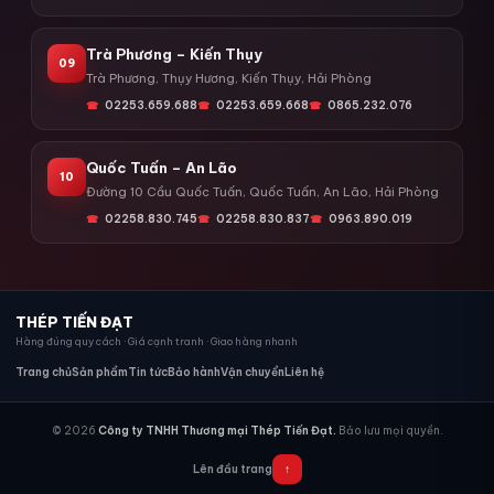
Trà Phương – Kiến Thụy
09
Trà Phương, Thụy Hương, Kiến Thụy, Hải Phòng
02253.659.688
02253.659.668
0865.232.076
Quốc Tuấn – An Lão
10
Đường 10 Cầu Quốc Tuấn, Quốc Tuấn, An Lão, Hải Phòng
02258.830.745
02258.830.837
0963.890.019
THÉP TIẾN ĐẠT
Hàng đúng quy cách · Giá cạnh tranh · Giao hàng nhanh
Trang chủ
Sản phẩm
Tin tức
Bảo hành
Vận chuyển
Liên hệ
© 2026
Công ty TNHH Thương mại Thép Tiến Đạt.
Bảo lưu mọi quyền.
Lên đầu trang
↑