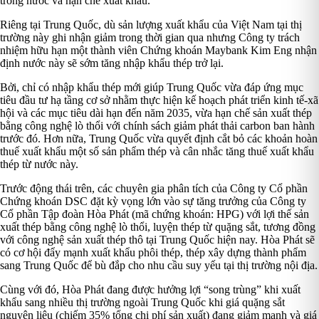
trong nước và hạn chế xuất khẩu.
Riêng tại Trung Quốc, dù sản lượng xuất khẩu của Việt Nam tại thị
trường này ghi nhận giảm trong thời gian qua nhưng Công ty trách
nhiệm hữu hạn một thành viên Chứng khoán Maybank Kim Eng nhận
định nước này sẽ sớm tăng nhập khẩu thép trở lại.
Bởi, chỉ có nhập khẩu thép mới giúp Trung Quốc vừa đáp ứng mục
tiêu đầu tư hạ tầng cơ sở nhằm thực hiện kế hoạch phát triển kinh tế-xã
hội và các mục tiêu dài hạn đến năm 2035, vừa hạn chế sản xuất thép
bằng công nghệ lò thổi với chính sách giảm phát thải carbon ban hành
trước đó. Hơn nữa, Trung Quốc vừa quyết định cắt bỏ các khoản hoàn
thuế xuất khẩu một số sản phẩm thép và cân nhắc tăng thuế xuất khẩu
thép từ nước này.
Trước động thái trên, các chuyên gia phân tích của Công ty Cổ phần
Chứng khoán DSC đặt kỳ vọng lớn vào sự tăng trưởng của Công ty
Cổ phần Tập đoàn Hòa Phát (mã chứng khoán: HPG) với lợi thế sản
xuất thép bằng công nghệ lò thổi, luyện thép từ quặng sắt, tương đồng
với công nghệ sản xuất thép thô tại Trung Quốc hiện nay. Hòa Phát sẽ
có cơ hội đẩy mạnh xuất khẩu phôi thép, thép xây dựng thành phẩm
sang Trung Quốc để bù đắp cho nhu cầu suy yếu tại thị trường nội địa.
Cùng với đó, Hòa Phát đang được hưởng lợi “song trùng” khi xuất
khẩu sang nhiều thị trường ngoài Trung Quốc khi giá quặng sắt
nguyên liệu (chiếm 35% tổng chi phí sản xuất) đang giảm mạnh và giá