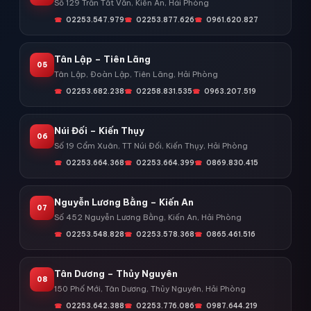
Số 129 Trần Tất Văn, Kiến An, Hải Phòng
02253.547.979
02253.877.626
0961.620.827
Tân Lập – Tiên Lãng
05
Tân Lập, Đoàn Lập, Tiên Lãng, Hải Phòng
02253.682.238
02258.831.535
0963.207.519
Núi Đối – Kiến Thụy
06
Số 19 Cẩm Xuân, TT Núi Đối, Kiến Thụy, Hải Phòng
02253.664.368
02253.664.399
0869.830.415
Nguyễn Lương Bằng – Kiến An
07
Số 452 Nguyễn Lương Bằng, Kiến An, Hải Phòng
02253.548.828
02253.578.368
0865.461.516
Tân Dương – Thủy Nguyên
08
150 Phố Mới, Tân Dương, Thủy Nguyên, Hải Phòng
02253.642.388
02253.776.086
0987.644.219