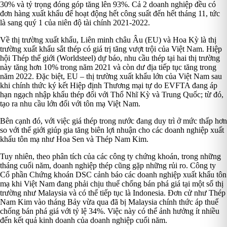
30% và tỷ trọng đóng góp tăng lên 93%. Cả 2 doanh nghiệp đều có
đơn hàng xuất khẩu để hoạt động hết công suất đến hết tháng 11, tức
là sang quý 1 của niên độ tài chính 2021-2022.
Về thị trường xuất khẩu, Liên minh châu Âu (EU) và Hoa Kỳ là thị
trường xuất khẩu sắt thép có giá trị tăng vượt trội của Việt Nam. Hiệp
hội Thép thế giới (Worldsteel) dự báo, nhu cầu thép tại hai thị trường
này tăng hơn 10% trong năm 2021 và còn dư địa tiếp tục tăng trong
năm 2022. Đặc biệt, EU – thị trường xuất khẩu lớn của Việt Nam sau
khi chính thức ký kết Hiệp định Thương mại tự do EVFTA đang áp
hạn ngạch nhập khẩu thép đối với Thổ Nhĩ Kỳ và Trung Quốc; từ đó,
tạo ra nhu cầu lớn đối với tôn mạ Việt Nam.
Bên cạnh đó, với việc giá thép trong nước đang duy trì ở mức thấp hơn
so với thế giới giúp gia tăng biên lợi nhuận cho các doanh nghiệp xuất
khẩu tôn mạ như Hoa Sen và Thép Nam Kim.
Tuy nhiên, theo phân tích của các công ty chứng khoán, trong những
tháng cuối năm, doanh nghiệp thép cũng gặp những rủi ro. Công ty
Cổ phần Chứng khoán DSC cảnh báo các doanh nghiệp xuất khẩu tôn
mạ khi Việt Nam đang phải chịu thuế chống bán phá giá tại một số thị
trường như Malaysia và có thể tiếp tục là Indonesia. Đơn cử như Thép
Nam Kim vào tháng Bảy vừa qua đã bị Malaysia chính thức áp thuế
chống bán phá giá với tỷ lệ 34%. Việc này có thể ảnh hưởng ít nhiều
đến kết quả kinh doanh của doanh nghiệp cuối năm.