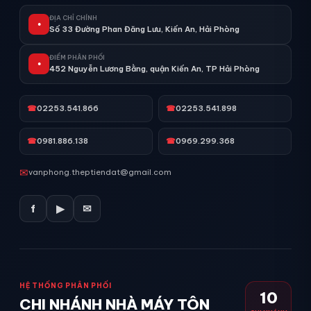
ĐỊA CHỈ CHÍNH
●
Số 33 Đường Phan Đăng Lưu, Kiến An, Hải Phòng
ĐIỂM PHÂN PHỐI
●
452 Nguyễn Lương Bằng, quận Kiến An, TP Hải Phòng
☎
02253.541.866
☎
02253.541.898
☎
0981.886.138
☎
0969.299.368
✉
vanphong.theptiendat@gmail.com
f
▶
✉
HỆ THỐNG PHÂN PHỐI
10
CHI NHÁNH NHÀ MÁY TÔN