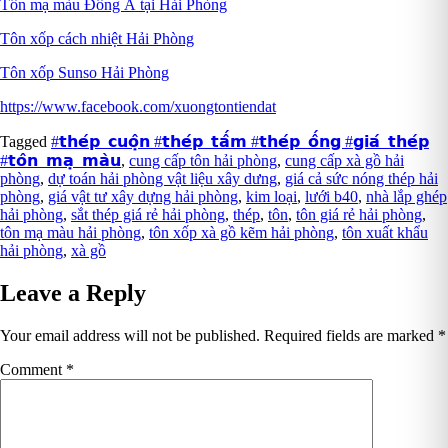
Tôn mạ màu Đông Á tại Hải Phòng
Tôn xốp cách nhiệt Hải Phòng
Tôn xốp Sunso Hải Phòng
https://www.facebook.com/xuongtontiendat
Tagged
#𝘁𝗵𝗲́𝗽_𝗰𝘂𝗼̣̂𝗻 #𝘁𝗵𝗲́𝗽_𝘁𝗮̂́𝗺 #𝘁𝗵𝗲́𝗽_𝗼̂́𝗻𝗴 #𝗴𝗶𝗮́_𝘁𝗵𝗲́𝗽
#𝘁𝗼̂𝗻_𝗺𝗮̣_𝗺𝗮̀𝘂
,
cung cấp tôn hải phòng
,
cung cấp xà gồ hải
phòng
,
dự toán hải phòng vật liệu xây dưng
,
giá cả sức nóng thép hải
phòng
,
giá vật tư xây dựng hải phòng
,
kim loại
,
lưới b40
,
nhà lắp ghép
hải phòng
,
sắt thép giá rẻ hải phòng
,
thép
,
tôn
,
tôn giá rẻ hải phòng
,
tôn mạ màu hải phòng
,
tôn xốp xà gồ kẽm hải phòng
,
tôn xuất khẩu
hải phòng
,
xà gồ
Leave a Reply
Your email address will not be published.
Required fields are marked
*
Comment
*