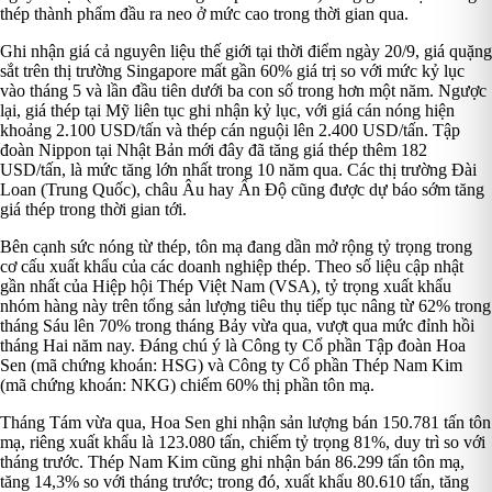
thép thành phẩm đầu ra neo ở mức cao trong thời gian qua.
Ghi nhận giá cả nguyên liệu thế giới tại thời điểm ngày 20/9, giá quặng
sắt trên thị trường Singapore mất gần 60% giá trị so với mức kỷ lục
vào tháng 5 và lần đầu tiên dưới ba con số trong hơn một năm. Ngược
lại, giá thép tại Mỹ liên tục ghi nhận kỷ lục, với giá cán nóng hiện
khoảng 2.100 USD/tấn và thép cán nguội lên 2.400 USD/tấn. Tập
đoàn Nippon tại Nhật Bản mới đây đã tăng giá thép thêm 182
USD/tấn, là mức tăng lớn nhất trong 10 năm qua. Các thị trường Đài
Loan (Trung Quốc), châu Âu hay Ấn Độ cũng được dự báo sớm tăng
giá thép trong thời gian tới.
Bên cạnh sức nóng từ thép, tôn mạ đang dần mở rộng tỷ trọng trong
cơ cấu xuất khẩu của các doanh nghiệp thép. Theo số liệu cập nhật
gần nhất của Hiệp hội Thép Việt Nam (VSA), tỷ trọng xuất khẩu
nhóm hàng này trên tổng sản lượng tiêu thụ tiếp tục nâng từ 62% trong
tháng Sáu lên 70% trong tháng Bảy vừa qua, vượt qua mức đỉnh hồi
tháng Hai năm nay. Đáng chú ý là Công ty Cổ phần Tập đoàn Hoa
Sen (mã chứng khoán: HSG) và Công ty Cổ phần Thép Nam Kim
(mã chứng khoán: NKG) chiếm 60% thị phần tôn mạ.
Tháng Tám vừa qua, Hoa Sen ghi nhận sản lượng bán 150.781 tấn tôn
mạ, riêng xuất khẩu là 123.080 tấn, chiếm tỷ trọng 81%, duy trì so với
tháng trước. Thép Nam Kim cũng ghi nhận bán 86.299 tấn tôn mạ,
tăng 14,3% so với tháng trước; trong đó, xuất khẩu 80.610 tấn, tăng