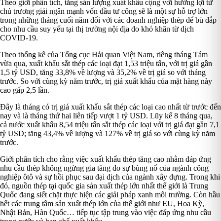
Theo giới phân tích, tăng sản lượng xuất khẩu cộng với hưởng lợi từ
chủ trương giải ngân mạnh vốn đầu tư công sẽ là một sự hỗ trợ lớn
trong những tháng cuối năm đối với các doanh nghiệp thép để bù đắp
cho nhu cầu suy yếu tại thị trường nội địa do khó khăn từ dịch
COVID-19.
Theo thống kê của Tổng cục Hải quan Việt Nam, riêng tháng Tám
vừa qua, xuất khẩu sắt thép các loại đạt 1,53 triệu tấn, với trị giá gần
1,5 tỷ USD, tăng 33,8% về lượng và 35,2% về trị giá so với tháng
trước. So với cùng kỳ năm trước, trị giá xuất khẩu của mặt hàng này
cao gấp 2,5 lần.
Đây là tháng có trị giá xuất khẩu sắt thép các loại cao nhất từ trước đến
nay và là tháng thứ hai liên tiếp vượt 1 tỷ USD. Lũy kế 8 tháng qua,
cả nước xuất khẩu 8,54 triệu tấn sắt thép các loại với trị giá đạt gần 7,1
tỷ USD; tăng 43,4% về lượng và 127% về trị giá so với cùng kỳ năm
trước.
Giới phân tích cho rằng việc xuất khẩu thép tăng cao nhằm đáp ứng
nhu cầu thép không ngừng gia tăng do sự bùng nổ của ngành công
nghiệp ôtô và sự hồi phục sau đại dịch của ngành xây dựng. Trong khi
đó, nguồn thép tại quốc gia sản xuất thép lớn nhất thế giới là Trung
Quốc đang siết chặt thực hiện các giải pháp xanh môi trường. Còn hầu
hết các trung tâm sản xuất thép lớn của thế giới như EU, Hoa Kỳ,
Nhật Bản, Hàn Quốc… tiếp tục tập trung vào việc đáp ứng nhu cầu