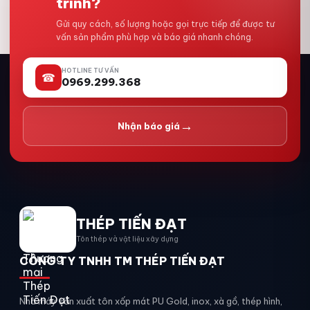
trình?
Gửi quy cách, số lượng hoặc gọi trực tiếp để được tư
vấn sản phẩm phù hợp và báo giá nhanh chóng.
HOTLINE TƯ VẤN
☎
0969.299.368
→
Nhận báo giá
THÉP TIẾN ĐẠT
Tôn thép và vật liệu xây dựng
CÔNG TY TNHH TM THÉP TIẾN ĐẠT
Nhà máy sản xuất tôn xốp mát PU Gold, inox, xà gồ, thép hình,