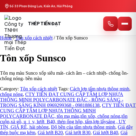
Skip
Số 33 Phan Đăng Lưu, Kiến An, Hải Phòng
to
content
THÉP TIẾN ĐẠT
Home
/
Tôn xốp cách nhiệt
/ Tôn xốp Sunsco
Tôn xốp Sunsco
Tôn mạ màu Sunco xốp siêu mát- cách âm – cách nhiệt- chống ồn-
chống nóng- bền màu
Category:
Tôn xốp cách nhiệt
Tags:
Cách lợp tấm nhựa thông minh
,
chống nóng
,
CTY TIẾN ĐẠT CUNG CẤP TẤM LỢP NHỰA
THÔNG MINH POLYCARBONATE ĐẶC - RỖNG SÁNG -
TRONG SÁNG KÍNH 0969299368 - 0981886138
,
CTY TIẾN ĐẠT
CUNG CẤP TẤM LỢP NHỰA THÔNG MINH
POLYCARBONATE ĐẶC, tôn mạ màu,tôn xốp, chống nóng,tôn
cuộn,xà gồ, u_i_v, lưới_B40, thép ống hộp, tấm,lợp lấysáng , UY
TÍN, GIÁ RẺ, hải phòng
,
Độ bền của tấm nhựa thông minh
,
Giá dây
thép buộc mạ kẽm
,
Giá lưới B20
,
Giá lưới B30
,
Giá lưới B40
,
Giá