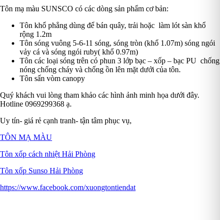
Tôn mạ màu SUNSCO có các dòng sản phẩm cơ bản:
Tôn khổ phẳng dùng để bán quây, trải hoặc làm lót sàn khổ
rộng 1.2m
Tôn sóng vuông 5-6-11 sóng, sóng tròn (khổ 1.07m) sóng ngói
vảy cá và sóng ngói ruby( khổ 0.97m)
Tôn các loại sóng trên có phun 3 lớp bạc – xốp – bạc PU chống
nóng chống cháy và chống ồn lên mặt dưới của tôn.
Tôn sấn vòm canopy
Quý khách vui lòng tham khảo các hình ảnh minh họa dưới đây.
Hotline 0969299368 ạ.
Uy tín- giá rẻ cạnh tranh- tận tâm phục vụ,
TÔN MẠ MÀU
Tôn xốp cách nhiệt Hải Phòng
Tôn xốp Sunso Hải Phòng
https://www.facebook.com/xuongtontiendat