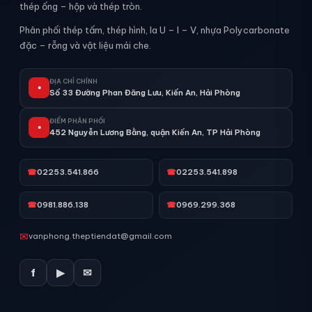
thép ống – hộp và thép tròn.
Phân phối thép tấm, thép hình, la U – I – V, nhựa Polycarbonate
đặc – rỗng và vật liệu mái che.
ĐỊA CHỈ CHÍNH
●
Số 33 Đường Phan Đăng Lưu, Kiến An, Hải Phòng
ĐIỂM PHÂN PHỐI
●
452 Nguyễn Lương Bằng, quận Kiến An, TP Hải Phòng
☎
02253.541.866
☎
02253.541.898
☎
0981.886.138
☎
0969.299.368
✉
vanphong.theptiendat@gmail.com
f
▶
✉