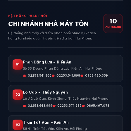
HỆ THỐNG PHÂN PHỐI
10
CHI NHÁNH NHÀ MÁY TÔN
CHI NHÁNH
Hệ thống nhà máy và điểm phân phối phục vụ khách
hàng tại nhiều quận, huyện trên địa bàn Hải Phòng.
Phan Đăng Lưu – Kiến An
01
Số 33 Đường Phan Đăng Lưu, Kiến An, Hải Phòng
02253.541.866
02253.541.898
0967.470.359
Lò Cao – Thủy Nguyên
02
Lô A2 Lò Cao, Kênh Giang, Thủy Nguyên, Hải Phòng
02253.643.999
02253.574.789
0865.467.078
Trần Tất Văn – Kiến An
03
Số 411 Trần Tất Văn, Kiến An, Hải Phòng