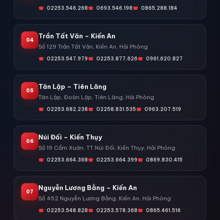
02253.546.268
0693.546.198
0865.288.184
Trần Tất Văn – Kiến An
04
Số 129 Trần Tất Văn, Kiến An, Hải Phòng
02253.547.979
02253.877.626
0961.620.827
Tân Lập – Tiên Lãng
05
Tân Lập, Đoàn Lập, Tiên Lãng, Hải Phòng
02253.682.238
02258.831.535
0963.207.519
Núi Đối – Kiến Thụy
06
Số 19 Cẩm Xuân, TT Núi Đối, Kiến Thụy, Hải Phòng
02253.664.368
02253.664.399
0869.830.415
Nguyễn Lương Bằng – Kiến An
07
Số 452 Nguyễn Lương Bằng, Kiến An, Hải Phòng
02253.548.828
02253.578.368
0865.461.516