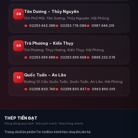
Tân Dương – Thủy Nguyên
08
150 Phố Mới, Tân Dương, Thủy Nguyên, Hải Phòng
02253.642.388
02253.776.086
0987.644.219
Trà Phương – Kiến Thụy
09
Trà Phương, Thụy Hương, Kiến Thụy, Hải Phòng
02253.659.688
02253.659.668
0865.232.076
Quốc Tuấn – An Lão
10
Đường 10 Cầu Quốc Tuấn, Quốc Tuấn, An Lão, Hải Phòng
02258.830.745
02258.830.837
0963.890.019
THÉP TIẾN ĐẠT
Hàng đúng quy cách · Giá cạnh tranh · Giao hàng nhanh
Trang chủ
Sản phẩm
Tin tức
Bảo hành
Vận chuyển
Liên hệ