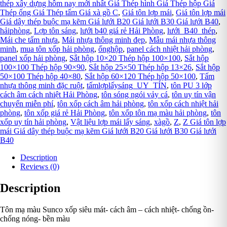
thép xây dựng hôm nay mới nhất Giá Thép hình Giá Thép hộp Giá
Thép ống Giá Thép tấm Giá xà gồ C
,
Giá tôn lợp mái
,
Giá tôn lợp mái
Giá dây thép buộc mạ kẽm Giá lưới B20 Giá lưới B30 Giá lưới B40
,
hảiphòng
,
Lợp tôn sáng
,
lưới b40 giá rẻ Hải Phòng
,
lưới_B40_thép
,
Mái che tấm nhựa
,
Mái nhựa thông minh đẹp
,
Mẫu mái nhựa thông
minh
,
mua tôn xốp hải phòng
,
ốnghộp
,
panel cách nhiệt hải phòng
,
panel xốp hải phòng
,
Sắt hộp 10×20 Thép hộp 100×100
,
Sắt hộp
100×100 Thép hộp 90×90
,
Sắt hộp 25×50 Thép hộp 13×26
,
Sắt hộp
50×100 Thép hộp 40×80
,
Sắt hộp 60×120 Thép hộp 50×100
,
Tấm
nhựa thông minh đặc ruột
,
tấmlợplấysáng_UY_TÍN
,
tôn PU 3 lớp
cách âm cách nhiệt Hải Phòng
,
tôn sóng ngói vảy cá
,
tôn uy tín vận
chuyển miễn phí
,
tôn xốp cách âm hải phòng
,
tôn xốp cách nhiệt hải
phòng
,
tôn xốp giá rẻ Hải Phòng
,
tôn xốp tôn mạ màu hải phòng
,
tôn
xốp uy tín hải phòng
,
Vật liệu lợp mái lấy sáng
,
xàgồ
,
Z
,
Z Giá tôn lợp
mái Giá dây thép buộc mạ kẽm Giá lưới B20 Giá lưới B30 Giá lưới
B40
Description
Reviews (0)
Description
Tôn mạ màu Sunco xốp siêu mát- cách âm – cách nhiệt- chống ồn-
chống nóng- bền màu