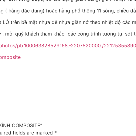
g ( hàng đặc dụng) hoặc hàng phổ thông 11 sóng, chiều dài
LỖ trên bề mặt nhựa để nhựa giãn nở theo nhiệt độ các m
c . mời quý khách tham khảo các công trình tương tự. sdt 
t/photos/pb.100063828529168.-2207520000./2212535589
composite
G KÍNH COMPOSITE”
uired fields are marked
*