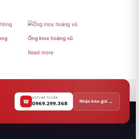
òng
Ống Inox hoàng vũ
Read more
HOTLINE TƯ VẤN
→
☎
Nhận báo giá
0969.299.368