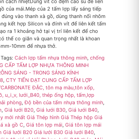
n cách nhiệtDùng vít có đệm cao su để liên
gồ của mái.Mép của 2 tấm lợp lấy sáng tiếp
t đúng vào thanh xà gồ, dùng thanh nối nhôm
g kết hợp Silicon và đính vít để liên kết tấm
o ra 1 khoảng hở tại vị trí liên kết để cho
ó thể co giãn và quan trọng nhất là khoan
 8mm-10mm để nhựa thở.
Tags:
Cách lợp tấm nhựa thông minh
,
chống
NG CẤP TẤM LỢP NHỰA THÔNG MINH
RỖNG SÁNG - TRONG SÁNG KÍNH
38
,
CTY TIẾN ĐẠT CUNG CẤP TẤM LỢP
ARBONATE ĐẶC, tôn mạ màu,tôn xốp,
, u_i_v, lưới_B40, thép ống hộp, tấm,lợp
 hải phòng
,
Độ bền của tấm nhựa thông minh
,
m
,
Giá lưới B20
,
Giá lưới B30
,
Giá lưới B40
,
y mới nhất Giá Thép hình Giá Thép hộp Giá
á xà gồ C
,
Giá tôn lợp mái
,
Giá tôn lợp mái
Giá lưới B20 Giá lưới B30 Giá lưới B40
,