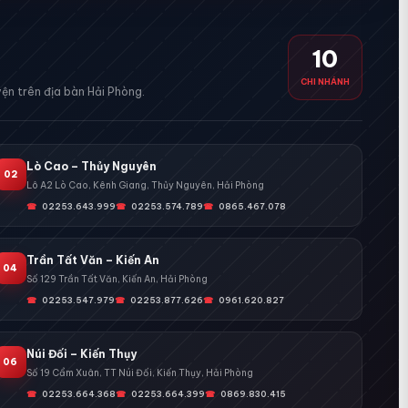
10
CHI NHÁNH
ện trên địa bàn Hải Phòng.
Lò Cao – Thủy Nguyên
02
Lô A2 Lò Cao, Kênh Giang, Thủy Nguyên, Hải Phòng
02253.643.999
02253.574.789
0865.467.078
Trần Tất Văn – Kiến An
04
Số 129 Trần Tất Văn, Kiến An, Hải Phòng
02253.547.979
02253.877.626
0961.620.827
Núi Đối – Kiến Thụy
06
Số 19 Cẩm Xuân, TT Núi Đối, Kiến Thụy, Hải Phòng
02253.664.368
02253.664.399
0869.830.415