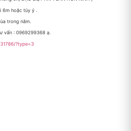
 6m hoặc tùy ý .
ùa trong năm.
tư vấn : 0969299368 ạ.
031786/?type=3