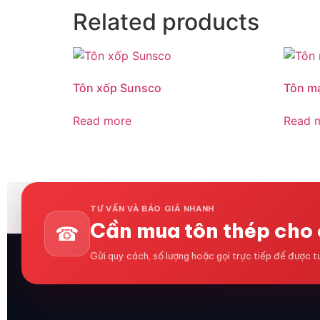
Related products
Tôn xốp Sunsco
Tôn m
Read more
Read 
TƯ VẤN VÀ BÁO GIÁ NHANH
Cần mua tôn thép cho 
☎
Gửi quy cách, số lượng hoặc gọi trực tiếp để được 