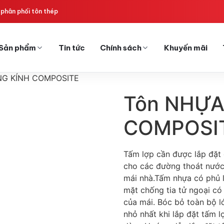
phân phối tôn thép
Sản phẩm
Tin tức
Chính sách
Khuyến mãi
NG KÍNH COMPOSITE
Tôn NHỰA
COMPOSI
Tấm lợp cần được lắp đặt 
cho các đường thoát nước.
mái nhà.Tấm nhựa có phủ 
mặt chống tia tử ngoại có 
của mái. Bóc bỏ toàn bộ l
nhỏ nhất khi lắp đặt tấm l