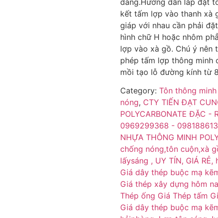
dàng.Hướng dẫn lắp đặt tô
kết tấm lợp vào thanh xà 
giáp với nhau cần phải đặ
hình chữ H hoặc nhôm phẳn
lợp vào xà gồ. Chú ý nên tạ
phép tấm lợp thông minh c
mồi tạo lỗ đường kính từ
Category:
Tôn thông minh
nóng
,
CTY TIẾN ĐẠT CU
POLYCARBONATE ĐẶC - 
0969299368 - 09818861
NHỰA THÔNG MINH POLYC
chống nóng,tôn cuộn,xà gồ
lấysáng , UY TÍN, GIÁ RẺ,
Giá dây thép buộc mạ kẽ
Giá thép xây dựng hôm na
Thép ống Giá Thép tấm Gi
Giá dây thép buộc mạ kẽm 