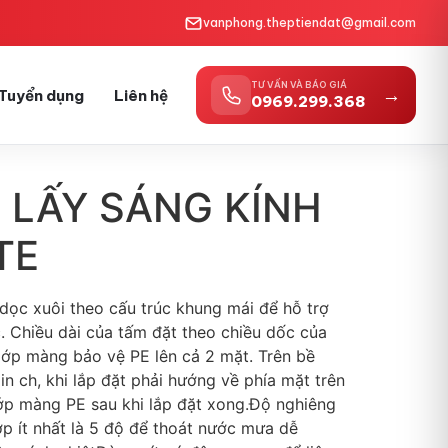
vanphong.theptiendat@gmail.com
TƯ VẤN VÀ BÁO GIÁ
→
Tuyển dụng
Liên hệ
0969.299.368
 LẤY SÁNG KÍNH
TE
dọc xuôi theo cấu trúc khung mái để hỗ trợ
 Chiều dài của tấm đặt theo chiều dốc của
lớp màng bảo vệ PE lên cả 2 mặt. Trên bề
in ch, khi lắp đặt phải hướng về phía mặt trên
ớp màng PE sau khi lắp đặt xong.Độ nghiêng
ợp ít nhất là 5 độ để thoát nước mưa dễ