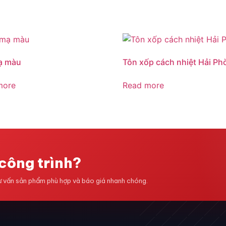
ạ màu
Tôn xốp cách nhiệt Hải Ph
more
Read more
công trình?
tư vấn sản phẩm phù hợp và báo giá nhanh chóng.