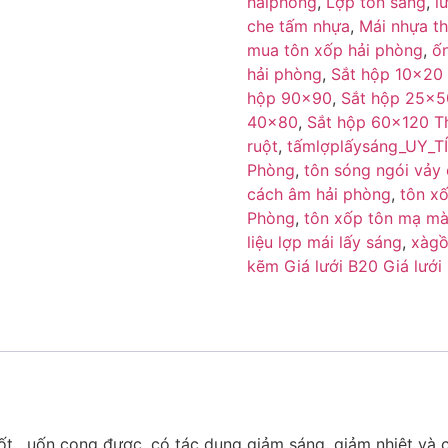
hảiphòng
,
Lợp tôn sáng
,
l
che tấm nhựa
,
Mái nhựa t
mua tôn xốp hải phòng
,
ố
hải phòng
,
Sắt hộp 10×20
hộp 90×90
,
Sắt hộp 25×5
40×80
,
Sắt hộp 60×120 T
ruột
,
tấmlợplấysáng_UY_T
Phòng
,
tôn sóng ngói vảy 
cách âm hải phòng
,
tôn xố
Phòng
,
tôn xốp tôn mạ mà
liệu lợp mái lấy sáng
,
xàg
kẽm Giá lưới B20 Giá lưới
tốt, uốn cong được, có tác dụng giảm sáng, giảm nhiệt v