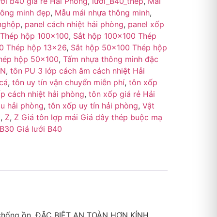
ưới b40 giá rẻ Hải Phòng
,
lưới_B40_thép
,
Mái
hông minh đẹp
,
Mẫu mái nhựa thông minh
,
nghộp
,
panel cách nhiệt hải phòng
,
panel xốp
 Thép hộp 100×100
,
Sắt hộp 100×100 Thép
0 Thép hộp 13×26
,
Sắt hộp 50×100 Thép hộp
hép hộp 50×100
,
Tấm nhựa thông minh đặc
ÍN
,
tôn PU 3 lớp cách âm cách nhiệt Hải
cá
,
tôn uy tín vận chuyển miễn phí
,
tôn xốp
p cách nhiệt hải phòng
,
tôn xốp giá rẻ Hải
u hải phòng
,
tôn xốp uy tín hải phòng
,
Vật
ồ
,
Z
,
Z Giá tôn lợp mái Giá dây thép buộc mạ
 B30 Giá lưới B40
à chống ồn, ĐẶC BIỆT AN TOÀN HƠN KÍNH ,