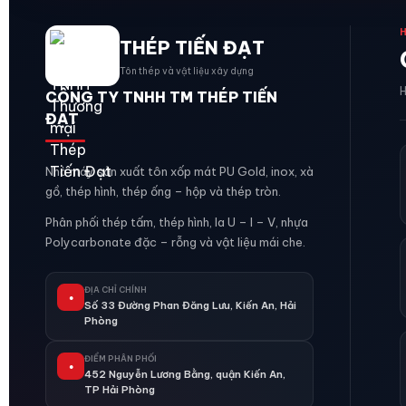
THÉP TIẾN ĐẠT
Tôn thép và vật liệu xây dựng
H
CÔNG TY TNHH TM THÉP TIẾN
ĐẠT
Nhà máy sản xuất tôn xốp mát PU Gold, inox, xà
gồ, thép hình, thép ống – hộp và thép tròn.
Phân phối thép tấm, thép hình, la U – I – V, nhựa
Polycarbonate đặc – rỗng và vật liệu mái che.
ĐỊA CHỈ CHÍNH
●
Số 33 Đường Phan Đăng Lưu, Kiến An, Hải
Phòng
ĐIỂM PHÂN PHỐI
●
452 Nguyễn Lương Bằng, quận Kiến An,
TP Hải Phòng