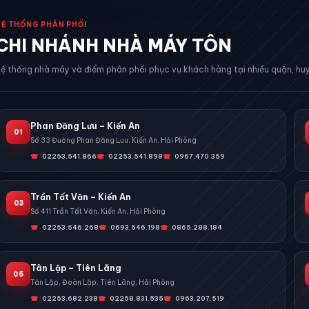
HỆ THỐNG PHÂN PHỐI
CHI NHÁNH NHÀ MÁY TÔN
ệ thống nhà máy và điểm phân phối phục vụ khách hàng tại nhiều quận, huy
Phan Đăng Lưu – Kiến An
01
Số 33 Đường Phan Đăng Lưu, Kiến An, Hải Phòng
02253.541.866
02253.541.898
0967.470.359
Trần Tất Văn – Kiến An
03
Số 411 Trần Tất Văn, Kiến An, Hải Phòng
02253.546.268
0693.546.198
0865.288.184
Tân Lập – Tiên Lãng
05
Tân Lập, Đoàn Lập, Tiên Lãng, Hải Phòng
02253.682.238
02258.831.535
0963.207.519