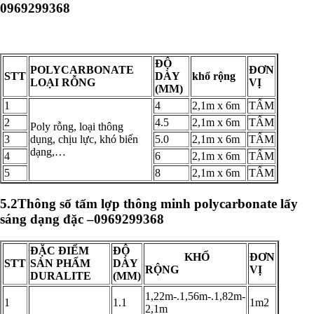
0969299368
ĐỘ
POLYCARBONATE
ĐƠN
STT
DÀY
khổ rộng
LOẠI RỖNG
VỊ
(MM)
1
4
2,1m x 6m
TẤM
2
4.5
2,1m x 6m
TẤM
Poly rỗng, loại thông
3
dụng, chịu lực, khó biến
5.0
2,1m x 6m
TẤM
dạng,…
4
6
2,1m x 6m
TẤM
5
8
2,1m x 6m
TẤM
5.2
Thông số
tấm lợp thông minh polycarbonate lấy
sáng dạng đặc –
0969299368
ĐẶC ĐIỂM
ĐỘ
KHỔ
ĐƠN
STT
SẢN PHẨM
DÀY
RỘNG
VỊ
DURALITE
(MM)
1,22m-.1,56m-.1,82m-
1
1.1
1m2
2,1m