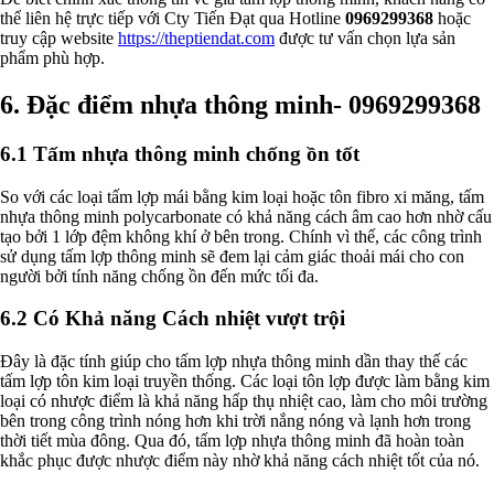
thể liên hệ trực tiếp với Cty Tiến Đạt qua Hotline
0969299368
hoặc
truy cập website
https://theptiendat.com
được tư vấn chọn lựa sản
phẩm phù hợp.
6. Đặc điểm nhựa thông minh-
0969299368
6.1 Tấm nhựa thông minh chống ồn tốt
So với các loại tấm lợp mái bằng kim loại hoặc tôn fibro xi măng, tấm
nhựa thông minh polycarbonate có khả năng cách âm cao hơn nhờ cấu
tạo bởi 1 lớp đệm không khí ở bên trong. Chính vì thế, các công trình
sử dụng tấm lợp thông minh sẽ đem lại cảm giác thoải mái cho con
người bởi tính năng chống ồn đến mức tối đa.
6.2 Có Khả năng Cách nhiệt vượt trội
Đây là đặc tính giúp cho tấm lợp nhựa thông minh dần thay thế các
tấm lợp tôn kim loại truyền thống. Các loại tôn lợp được làm bằng kim
loại có nhược điểm là khả năng hấp thụ nhiệt cao, làm cho môi trường
bên trong công trình nóng hơn khi trời nắng nóng và lạnh hơn trong
thời tiết mùa đông. Qua đó, tấm lợp nhựa thông minh đã hoàn toàn
khắc phục được nhược điểm này nhờ khả năng cách nhiệt tốt của nó.