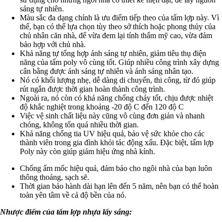
sáng tự nhiên.
Màu sắc đa dạng chính là ưu điểm tiếp theo của tấm lợp này. Vì
thế, bạn có thể lựa chọn tùy theo sở thích hoặc phong thủy của
chủ nhân căn nhà, để vừa đem lại tính thẩm mỹ cao, vừa đảm
bảo hợp với chủ nhà.
Khả năng tự tổng hợp ánh sáng tự nhiên, giảm tiêu thụ điện
năng của tấm poly vô cùng tốt. Giúp nhiều công trình xây dựng
cân bằng được ánh sáng tự nhiên và ánh sáng nhân tạo.
Nó có khối lượng nhẹ, dễ dàng di chuyển, thi công, từ đó giúp
rút ngắn được thời gian hoàn thành công trình.
Ngoài ra, nó còn có khả năng chống cháy tốt, chịu được nhiệt
độ khắc nghiệt trong khoảng -20 độ C đến 120 độ C
Việc vệ sinh chất liệu này cũng vô cùng đơn giản và nhanh
chóng, không tốn quá nhiều thời gian.
Khả năng chống tia UV hiệu quả, bảo vệ sức khỏe cho các
thành viên trong gia đình khỏi tác động xấu. Đặc biệt, tấm lợp
Poly này còn giúp giảm hiệu ứng nhà kính.
Chống ẩm mốc hiệu quả, đảm bảo cho ngôi nhà của bạn luôn
thông thoáng, sạch sẽ.
Thời gian bảo hành dài hạn lên đến 5 năm, nên bạn có thể hoàn
toàn yên tâm về cả độ bền của nó.
Nhược điểm của tấm lợp nhựa lấy sáng: