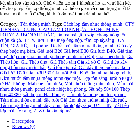
kết tấm lợp vào xà gồ. Chú ý nên tạo ra 1 khoảng hở tại vị trí liên kết
để cho phép tấm lợp thông minh có thể co giãn và quan trọng nhất là
khoan mồi tạo lỗ đường kính từ 8mm-10mm để nhựa thở.
Category:
Tôn thông minh
Tags:
Cách lợp tấm nhựa thông minh
,
CTY
TIẾN ĐẠT CUNG CẤP TẤM LỢP NHỰA THÔNG MINH
POLYCARBONATE ĐẶC, tôn mạ màu,tôn xốp, chống nóng,tôn
cuộn,xà gồ, u_i_v, lưới_B40, thép ống hộp, tấm,lợp lấysáng , UY
TÍN, GIÁ RẺ, hải phòng
,
Độ bền của tấm nhựa thông minh
,
Giá dây
thép buộc mạ kẽm
,
Giá lưới B20 Giá lưới B30 Giá lưới B40
,
Giá tấm
nhựa lợp mái
,
Giá tấm nhựa thông minh Tiến Đạt
,
Giá Thép hình
,
Giá
Thép hộp
,
Giá Thép ống
,
Giá Thép tấm Giá xà gồ C
,
Giá thép xây
dựng hôm nay mới nhất
,
Giá tôn lợp mái Giá dây thép buộc mạ kẽm
Giá lưới B20 Giá lưới B30 Giá lưới B40
,
Khổ tấm nhựa thông minh
,
Kích thước tấm nhựa thông minh đặc ruột
,
Lợp tôn sáng
,
lưới b40 giá
rẻ Hải Phòng
,
Mái che tấm nhựa
,
Mái nhựa thông minh đẹp
,
Mẫu mái
nhựa thông minh
,
panel cách nhiệt hải phòng
,
Sắt hộp 50×100 Thép
hộp 40×80
,
sắt thép rẻ Hải Phòng
,
Tấm nhựa thông minh đặc ruột
,
Tấm nhựa thông minh đặc ruột Giá tấm nhựa thông minh đặc ruột
,
Tấm nhựa thông minh dày 5mm
,
tấmlợplấysáng_UY_TÍN
,
Vật liệu
lợp mái lấy sáng
,
Z
,
Z Giá tôn lợp mái
Description
Reviews (0)