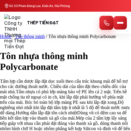
Skip
Số 33 Phan Đăng Lưu, Kiến An, Hải Phòng
to
content
THÉP TIẾN ĐẠT
Home
/
Tôn thông minh
/ Tôn nhựa thông minh Polycarbonate
Tôn nhựa thông minh
Polycarbonate
Tấm lợp cần được lắp đặt dọc xuôi theo cấu trúc khung mái để hỗ trợ
cho các đường thoát nước. Chiều dài của tấm đặt theo chiều dốc của
mái nhà.Tấm nhựa có phủ lớp màng bảo vệ PE lên cả 2 mặt. Trên bề
mặt chống tia tử ngoại có in ch, khi lắp đặt phải hướng về phía mặt
trên của mái. Bóc bỏ toàn bộ lớp màng PE sau khi lắp đặt xong.Độ
nghiêng nhỏ nhất khi lắp đặt tấm lợp ít nhất là 5 độ để thoát nước mưa
dễ dàng.Hướng dẫn lắp đặt tôn cách nhiệtDùng vít có đệm cao su để
liên kết tấm lợp vào thanh xà gồ của mái.Mép của 2 tấm lợp lấy sáng
tiếp giáp với nhau cần phải đặt đúng vào thanh xà gồ, dùng thanh nối
nhôm hình chữ H hoặc nhôm phẳng kết hợp Silicon và đính vít để liên