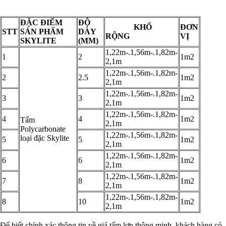
ĐẶC ĐIỂM
ĐỘ
KHỔ
ĐƠN
STT
SẢN PHẨM
DÀY
RỘNG
VỊ
SKYLITE
(MM)
1,22m-.1,56m-.1,82m-
1
2
1m2
2,1m
1,22m-.1,56m-.1,82m-
2
2.5
1m2
2,1m
1,22m-.1,56m-.1,82m-
3
3
1m2
2,1m
1,22m-.1,56m-.1,82m-
4
4
1m2
Tấm
2,1m
Polycarbonate
1,22m-.1,56m-.1,82m-
loại đặc Skylite
5
5
1m2
2,1m
1,22m-.1,56m-.1,82m-
6
6
1m2
2,1m
1,22m-.1,56m-.1,82m-
7
8
1m2
2,1m
1,22m-.1,56m-.1,82m-
8
10
1m2
2,1m
Để biết chính xác thông tin về giá tấm lợp thông minh, khách hàng có