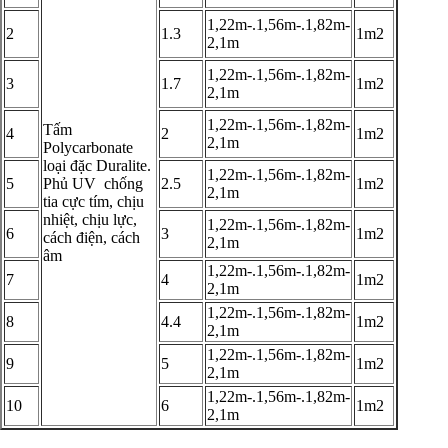
1,22m-.1,56m-.1,82m-
2
1.3
1m2
2,1m
1,22m-.1,56m-.1,82m-
3
1.7
1m2
2,1m
1,22m-.1,56m-.1,82m-
Tấm
4
2
1m2
2,1m
Polycarbonate
loại đặc Duralite.
1,22m-.1,56m-.1,82m-
5
Phủ UV chống
2.5
1m2
2,1m
tia cực tím, chịu
nhiệt, chịu lực,
1,22m-.1,56m-.1,82m-
6
3
1m2
cách điện, cách
2,1m
âm
1,22m-.1,56m-.1,82m-
7
4
1m2
2,1m
1,22m-.1,56m-.1,82m-
8
4.4
1m2
2,1m
1,22m-.1,56m-.1,82m-
9
5
1m2
2,1m
1,22m-.1,56m-.1,82m-
10
6
1m2
2,1m