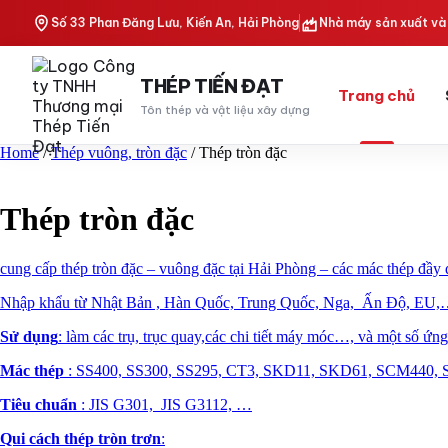
Skip
Số 33 Phan Đăng Lưu, Kiến An, Hải Phòng
Nhà máy sản xuất và 
to
content
THÉP TIẾN ĐẠT
Trang chủ
Tôn thép và vật liệu xây dựng
Home
/
Thép vuông, tròn đặc
/ Thép tròn đặc
Thép tròn đặc
cung cấp thép tròn đặc – vuông đặc tại Hải Phòng – các mác thép đầy 
Nhập khẩu từ Nhật Bản , Hàn Quốc, Trung Quốc, Nga, Ấn Độ, EU
Sử dụng
: làm các trụ, trục quay,các chi tiết máy móc…, và một số ứ
Mác thép
: SS400, SS300, SS295, CT3, SKD11, SKD61, SCM440, 
Tiêu chuẩn
: JIS G301, JIS G3112, …
Qui cách thép tròn trơn
: