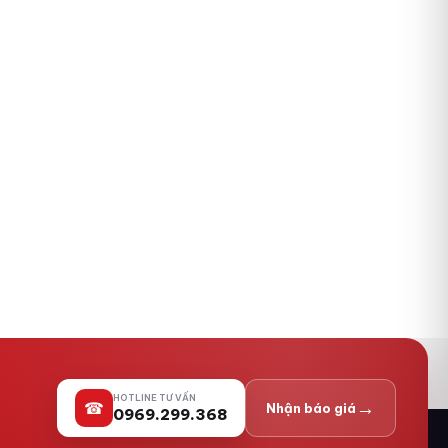
HOTLINE TƯ VẤN
→
☎
Nhận báo giá
0969.299.368