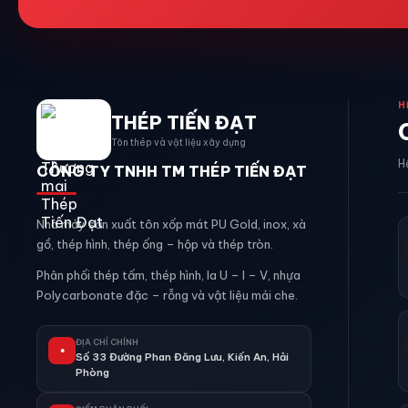
H
THÉP TIẾN ĐẠT
Tôn thép và vật liệu xây dựng
H
CÔNG TY TNHH TM THÉP TIẾN ĐẠT
Nhà máy sản xuất tôn xốp mát PU Gold, inox, xà
gồ, thép hình, thép ống – hộp và thép tròn.
Phân phối thép tấm, thép hình, la U – I – V, nhựa
Polycarbonate đặc – rỗng và vật liệu mái che.
ĐỊA CHỈ CHÍNH
●
Số 33 Đường Phan Đăng Lưu, Kiến An, Hải
Phòng