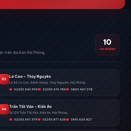
10
CHI NHÁNH
n trên địa bàn Hải Phòng.
Lò Cao – Thủy Nguyên
02
Lô A2 Lò Cao, Kênh Giang, Thủy Nguyên, Hải Phòng
02253.643.999
02253.574.789
0865.467.078
Trần Tất Văn – Kiến An
04
Số 129 Trần Tất Văn, Kiến An, Hải Phòng
02253.547.979
02253.877.626
0961.620.827