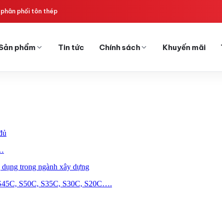
phân phối tôn thép
Sản phẩm
Tin tức
Chính sách
Khuyến mãi
đủ
,…
ng dụng trong ngành xây dựng
S45C, S50C, S35C, S30C, S20C….