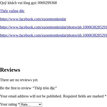
Quý khách vui lòng gọi: 0969299368
Thép vuông đặc
https://www.facebook.com/xuongtontiendat
https://www.facebook.com/xuongtontiendat/photos/pb.10006382852
https://www.facebook.com/xuongtontiendat/photos/pb.10006382852
Reviews
There are no reviews yet.
Be the first to review “Thép tròn đặc”
Your email address will not be published.
Required fields are marked
*
Your rating
*