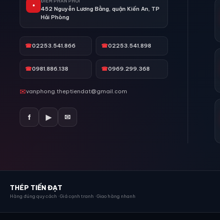
ĐIỂM PHÂN PHỐI
●
452 Nguyễn Lương Bằng, quận Kiến An, TP
Hải Phòng
☎
02253.541.866
☎
02253.541.898
☎
0981.886.138
☎
0969.299.368
✉
vanphong.theptiendat@gmail.com
f
▶
✉
THÉP TIẾN ĐẠT
Hàng đúng quy cách · Giá cạnh tranh · Giao hàng nhanh