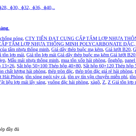
28, ɸ30, ɸ32, ɸ36, ɸ40,..
hàng
.
chống nóng
,
CTY TIẾN ĐẠT CUNG CẤP TẤM LỢP NHỰA THÔ
 TẤM LỢP NHỰA THÔNG MINH POLYCARBONATE ĐẶC, tôn mạ màu,
của tấm nhựa thông minh
,
Giá dây thép buộc mạ kẽm
,
Giá lưới B20
,
G
á tôn lợp mái
,
Giá tôn lợp mái Giá dây thép buộc mạ kẽm Giá lưới B20
đẹp
,
Mẫu mái nhựa thông minh
,
mua tôn xốp hải phòng
,
ốnghộp
,
panel
p 13×26
,
Sắt hộp 50×100 Thép hộp 40×80
,
Sắt hộp 60×120 Thép hộp
ròn chất lượng hải phòng
,
thép tròn đặc
,
thép tròn đặc giá rẻ hải phòng
,
ệt Hải Phòng
,
tôn sóng ngói vảy cá
,
tôn uy tín vận chuyển miễn phí
,
tôn
ật liệu lợp mái lấy sáng
,
vuông đặc hải phòng
,
xàgồ
,
Z
,
Z Giá tôn lợp
hép đầy đủ