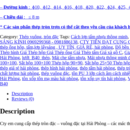
–
Đường kính
: ɸ10, ɸ12, ɸ14, ɸ16, ɸ18, ɸ20, ɸ22, ɸ24, ɸ25, ɸ
–
Chiều dài
: ≤ 8 m
*
Các sản phẩn thép tròn trơn có thể cắt theo yêu cầu của khách 
Category:
Thép vuông, tròn đặc
Tags:
Cách lợp tấm nhựa thông minh
,
SÁNG KÍNH 0969299368 - 0981886138
,
CTY TIẾN ĐẠT CUNG CẤP
thép ống hộp, tấm,lợp lấysáng , UY TÍN, GIÁ RẺ, hải phòng
,
Độ bền 
Thép hình Giá Thép hộp Giá Thép ống Giá Thép tấm Giá xà gồ C
,
Gi
Hải Phòng
,
lưới_B40_thép
,
Mái che tấm nhựa
,
Mái nhựa thông minh 
100×100
,
Sắt hộp 100×100 Thép hộp 90×90
,
Sắt hộp 25×50 Thép hộ
thép giá rẻ hải phòng
,
thép hình hải phòng
,
thép tấm hải phòng
,
thép t
chất lượng hải phòng
,
thép vuông đặc
,
tôn PU 3 lớp cách âm cách nhi
Hải Phòng
,
tôn xốp tôn mạ màu hải phòng
,
tôn xốp uy tín hải phòng
,
V
B40
Description
Reviews (0)
Description
Cty em cung cấp thép tròn đặc – vuông đặc tại Hải Phòng – các mác t