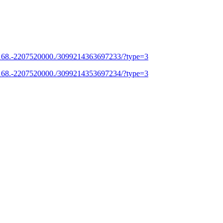
9168.-2207520000./3099214363697233/?type=3
9168.-2207520000./3099214353697234/?type=3