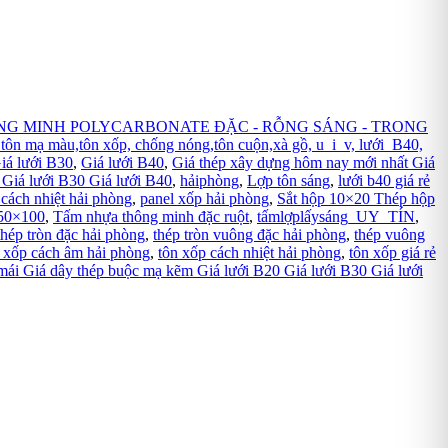
NG MINH POLYCARBONATE ĐẶC - RỖNG SÁNG - TRONG
tôn xốp, chống nóng,tôn cuộn,xà gồ, u_i_v, lưới_B40,
iá lưới B30
,
Giá lưới B40
,
Giá thép xây dựng hôm nay mới nhất Giá
 Giá lưới B30 Giá lưới B40
,
hảiphòng
,
Lợp tôn sáng
,
lưới b40 giá rẻ
 cách nhiệt hải phòng
,
panel xốp hải phòng
,
Sắt hộp 10×20 Thép hộp
 50×100
,
Tấm nhựa thông minh đặc ruột
,
tấmlợplấysáng_UY_TÍN
,
thép tròn đặc hải phòng
,
thép tròn vuông đặc hải phòng
,
thép vuông
 xốp cách âm hải phòng
,
tôn xốp cách nhiệt hải phòng
,
tôn xốp giá rẻ
 mái Giá dây thép buộc mạ kẽm Giá lưới B20 Giá lưới B30 Giá lưới