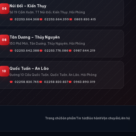
Núi Đối – Kiến Thụy
06
Số 19 Cẩm Xuân, TT Núi Đối, Kiến Thụy, Hải Phòng
02253.664.368
02253.664.399
0869.830.415
Tân Dương – Thủy Nguyên
08
150 Phố Mới, Tân Dương, Thủy Nguyên, Hải Phòng
02253.642.388
02253.776.086
0987.644.219
Quốc Tuấn – An Lão
10
Đường 10 Cầu Quốc Tuấn, Quốc Tuấn, An Lão, Hải Phòng
02258.830.745
02258.830.837
0963.890.019
Trang chủ
Sản phẩm
Tin tức
Bảo hành
Vận chuyển
Liên hệ