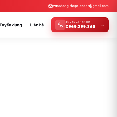
vanphong.theptiendat@gmail.com
TƯ VẤN VÀ BÁO GIÁ
→
Tuyển dụng
Liên hệ
0969.299.368