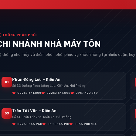
Ệ THỐNG PHÂN PHỐI
CHI NHÁNH NHÀ MÁY TÔN
ệ thống nhà máy và điểm phân phối phục vụ khách hàng tại nhiều quận, huyệ
Phan Đăng Lưu – Kiến An
01
Số 33 Đường Phan Đăng Lưu, Kiến An, Hải Phòng
02253.541.866
02253.541.898
0967.470.359
Trần Tất Văn – Kiến An
03
Số 411 Trần Tất Văn, Kiến An, Hải Phòng
02253.546.268
0693.546.198
0865.288.184