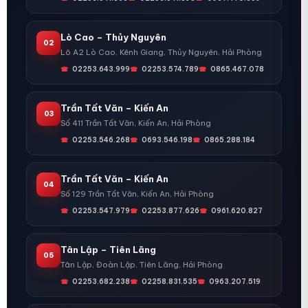
Lò Cao – Thủy Nguyên
02
Lô A2 Lò Cao, Kênh Giang, Thủy Nguyên, Hải Phòng
02253.643.999
02253.574.789
0865.467.078
Trần Tất Văn – Kiến An
03
Số 411 Trần Tất Văn, Kiến An, Hải Phòng
02253.546.268
0693.546.198
0865.288.184
Trần Tất Văn – Kiến An
04
Số 129 Trần Tất Văn, Kiến An, Hải Phòng
02253.547.979
02253.877.626
0961.620.827
Tân Lập – Tiên Lãng
05
Tân Lập, Đoàn Lập, Tiên Lãng, Hải Phòng
02253.682.238
02258.831.535
0963.207.519