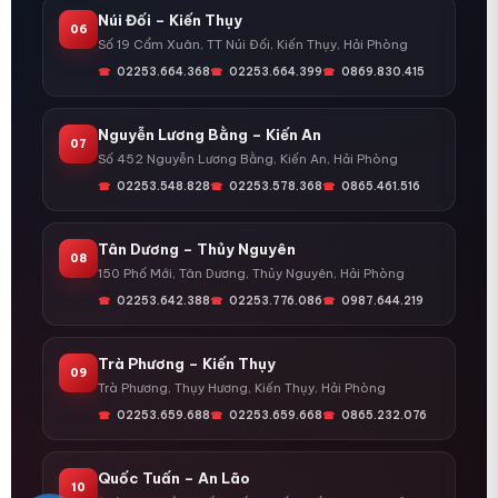
Núi Đối – Kiến Thụy
06
Số 19 Cẩm Xuân, TT Núi Đối, Kiến Thụy, Hải Phòng
02253.664.368
02253.664.399
0869.830.415
Nguyễn Lương Bằng – Kiến An
07
Số 452 Nguyễn Lương Bằng, Kiến An, Hải Phòng
02253.548.828
02253.578.368
0865.461.516
Tân Dương – Thủy Nguyên
08
150 Phố Mới, Tân Dương, Thủy Nguyên, Hải Phòng
02253.642.388
02253.776.086
0987.644.219
Trà Phương – Kiến Thụy
09
Trà Phương, Thụy Hương, Kiến Thụy, Hải Phòng
02253.659.688
02253.659.668
0865.232.076
Quốc Tuấn – An Lão
10