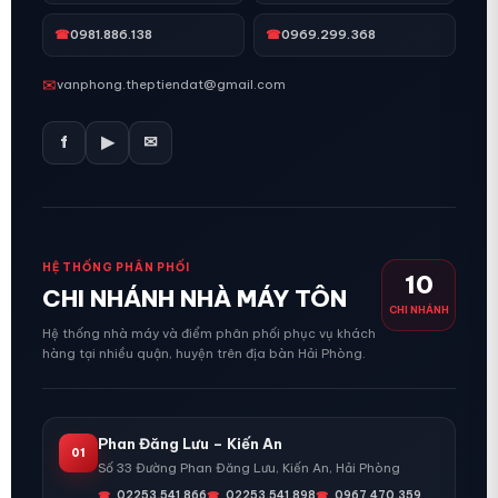
☎
0981.886.138
☎
0969.299.368
✉
vanphong.theptiendat@gmail.com
f
▶
✉
HỆ THỐNG PHÂN PHỐI
10
CHI NHÁNH NHÀ MÁY TÔN
CHI NHÁNH
Hệ thống nhà máy và điểm phân phối phục vụ khách
hàng tại nhiều quận, huyện trên địa bàn Hải Phòng.
Phan Đăng Lưu – Kiến An
01
Số 33 Đường Phan Đăng Lưu, Kiến An, Hải Phòng
02253.541.866
02253.541.898
0967.470.359