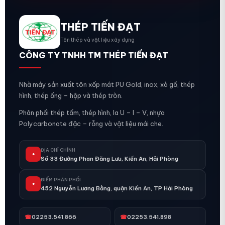
THÉP TIẾN ĐẠT
Tôn thép và vật liệu xây dựng
CÔNG TY TNHH TM THÉP TIẾN ĐẠT
Nhà máy sản xuất tôn xốp mát PU Gold, inox, xà gồ, thép
hình, thép ống – hộp và thép tròn.
Phân phối thép tấm, thép hình, la U – I – V, nhựa
Polycarbonate đặc – rỗng và vật liệu mái che.
ĐỊA CHỈ CHÍNH
●
Số 33 Đường Phan Đăng Lưu, Kiến An, Hải Phòng
ĐIỂM PHÂN PHỐI
●
452 Nguyễn Lương Bằng, quận Kiến An, TP Hải Phòng
☎
02253.541.866
☎
02253.541.898