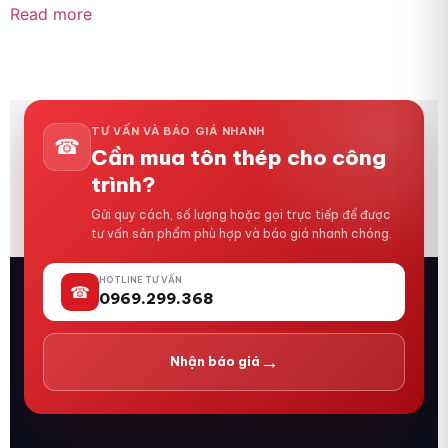
Read more
TƯ VẤN VÀ BÁO GIÁ NHANH
☎
Cần mua tôn thép cho công
trình?
Gửi quy cách, số lượng hoặc gọi trực tiếp để được
tư vấn sản phẩm phù hợp và báo giá nhanh chóng.
HOTLINE TƯ VẤN
☎
0969.299.368
→
Nhận báo giá