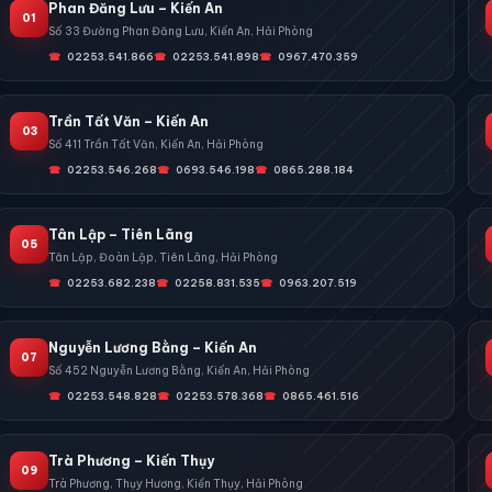
Phan Đăng Lưu – Kiến An
01
Số 33 Đường Phan Đăng Lưu, Kiến An, Hải Phòng
02253.541.866
02253.541.898
0967.470.359
Trần Tất Văn – Kiến An
03
Số 411 Trần Tất Văn, Kiến An, Hải Phòng
02253.546.268
0693.546.198
0865.288.184
Tân Lập – Tiên Lãng
05
Tân Lập, Đoàn Lập, Tiên Lãng, Hải Phòng
02253.682.238
02258.831.535
0963.207.519
Nguyễn Lương Bằng – Kiến An
07
Số 452 Nguyễn Lương Bằng, Kiến An, Hải Phòng
02253.548.828
02253.578.368
0865.461.516
Trà Phương – Kiến Thụy
09
Trà Phương, Thụy Hương, Kiến Thụy, Hải Phòng