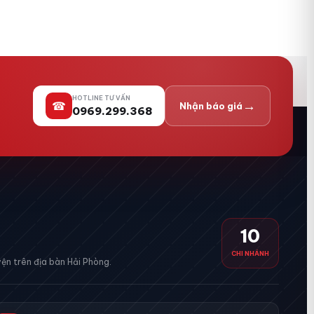
HOTLINE TƯ VẤN
→
☎
Nhận báo giá
0969.299.368
10
CHI NHÁNH
ện trên địa bàn Hải Phòng.