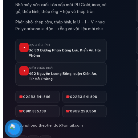
Nhà máy sản xuất tôn xốp mát PU Gold, inox, xà
gồ, thép hình, thép ống – hộp và thép tròn.
Phân phối thép tấm, thép hình, la U – I – V, nhựa
Polycarbonate đặc – rỗng và vật liệu mái che.
ĐỊA CHỈ CHÍNH
●
Số 33 Đường Phan Đăng Lưu, Kiến An, Hải
Phòng
ĐIỂM PHÂN PHỐI
●
452 Nguyễn Lương Bằng, quận Kiến An,
TP Hải Phòng
☎
02253.541.866
☎
02253.541.898
☎
0981.886.138
☎
0969.299.368
✉
vanphong.theptiendat@gmail.com