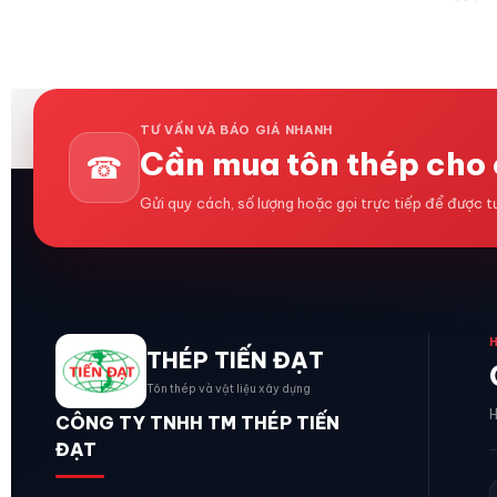
TƯ VẤN VÀ BÁO GIÁ NHANH
Cần mua tôn thép cho 
☎
Gửi quy cách, số lượng hoặc gọi trực tiếp để được 
THÉP TIẾN ĐẠT
Tôn thép và vật liệu xây dựng
H
CÔNG TY TNHH TM THÉP TIẾN
ĐẠT