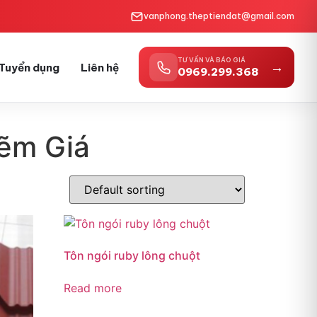
vanphong.theptiendat@gmail.com
TƯ VẤN VÀ BÁO GIÁ
→
Tuyển dụng
Liên hệ
0969.299.368
kẽm Giá
Tôn ngói ruby lông chuột
Read more