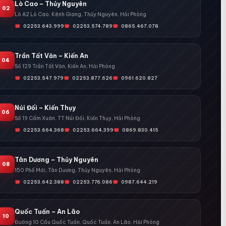
Lò Cao – Thủy Nguyên
02
Lô A2 Lò Cao, Kênh Giang, Thủy Nguyên, Hải Phòng
02253.643.999
02253.574.789
0865.467.078
Trần Tất Văn – Kiến An
04
Số 129 Trần Tất Văn, Kiến An, Hải Phòng
02253.547.979
02253.877.626
0961.620.827
Núi Đối – Kiến Thụy
06
Số 19 Cẩm Xuân, TT Núi Đối, Kiến Thụy, Hải Phòng
02253.664.368
02253.664.399
0869.830.415
Tân Dương – Thủy Nguyên
08
150 Phố Mới, Tân Dương, Thủy Nguyên, Hải Phòng
02253.642.388
02253.776.086
0987.644.219
Quốc Tuấn – An Lão
10
Đường 10 Cầu Quốc Tuấn, Quốc Tuấn, An Lão, Hải Phòng