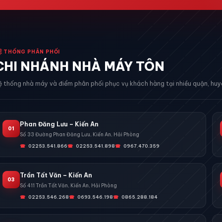
Ệ THỐNG PHÂN PHỐI
CHI NHÁNH NHÀ MÁY TÔN
ệ thống nhà máy và điểm phân phối phục vụ khách hàng tại nhiều quận, huyệ
Phan Đăng Lưu – Kiến An
01
Số 33 Đường Phan Đăng Lưu, Kiến An, Hải Phòng
02253.541.866
02253.541.898
0967.470.359
Trần Tất Văn – Kiến An
03
Số 411 Trần Tất Văn, Kiến An, Hải Phòng
02253.546.268
0693.546.198
0865.288.184