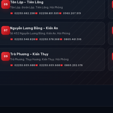
Tân Lập – Tiên Lãng
05
Tân Lập, Đoàn Lập, Tiên Lãng, Hải Phòng
02253.682.238
02258.831.535
0963.207.519
Nguyễn Lương Bằng – Kiến An
07
Số 452 Nguyễn Lương Bằng, Kiến An, Hải Phòng
02253.548.828
02253.578.368
0865.461.516
Trà Phương – Kiến Thụy
09
Trà Phương, Thụy Hương, Kiến Thụy, Hải Phòng
02253.659.688
02253.659.668
0865.232.076