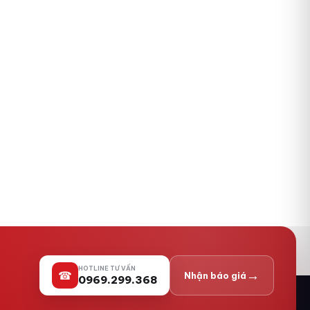
HOTLINE TƯ VẤN
→
☎
Nhận báo giá
0969.299.368