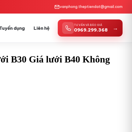
vanphong.theptiendat@gmail.com
TƯ VẤN VÀ BÁO GIÁ
→
Tuyển dụng
Liên hệ
0969.299.368
ưới B30 Giá lưới B40 Không