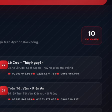
10
CHI NHÁNH
n trên địa bàn Hải Phòng.
Lò Cao – Thủy Nguyên
02
Lô A2 Lò Cao, Kênh Giang, Thủy Nguyên, Hải Phòng
02253.643.999
02253.574.789
0865.467.078
Trần Tất Văn – Kiến An
04
Số 129 Trần Tất Văn, Kiến An, Hải Phòng
02253.547.979
02253.877.626
0961.620.827