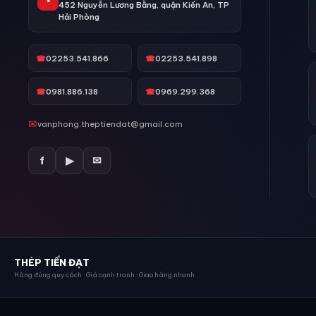
●
452 Nguyễn Lương Bằng, quận Kiến An, TP
Hải Phòng
☎
02253.541.866
☎
02253.541.898
☎
0981.886.138
☎
0969.299.368
✉
vanphong.theptiendat@gmail.com
f
▶
✉
THÉP TIẾN ĐẠT
Hàng đúng quy cách · Giá cạnh tranh · Giao hàng nhanh