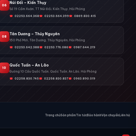
Núi Đối – Kiến Thụy
06
Số 19 Cẩm Xuân, TT Núi Đối, Kiến Thụy, Hải Phòng
02253.664.368
02253.664.399
0869.830.415
Tân Dương – Thủy Nguyên
08
150 Phố Mới, Tân Dương, Thủy Nguyên, Hải Phòng
02253.642.388
02253.776.086
0987.644.219
Quốc Tuấn – An Lão
10
Đường 10 Cầu Quốc Tuấn, Quốc Tuấn, An Lão, Hải Phòng
02258.830.745
02258.830.837
0963.890.019
Trang chủ
Sản phẩm
Tin tức
Bảo hành
Vận chuyển
Liên hệ