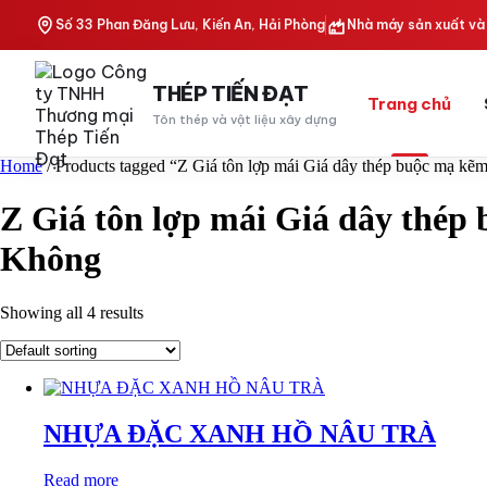
Skip
Số 33 Phan Đăng Lưu, Kiến An, Hải Phòng
Nhà máy sản xuất và 
to
content
THÉP TIẾN ĐẠT
Trang chủ
Tôn thép và vật liệu xây dựng
Home
/ Products tagged “Z Giá tôn lợp mái Giá dây thép buộc mạ k
Z Giá tôn lợp mái Giá dây thép
Không
Showing all 4 results
NHỰA ĐẶC XANH HỒ NÂU TRÀ
Read more