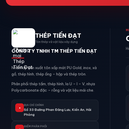
H
THÉP TIẾN ĐẠT
Tôn thép và vật liệu xây dựng
H
CÔNG TY TNHH TM THÉP TIẾN ĐẠT
Nhà máy sản xuất tôn xốp mát PU Gold, inox, xà
gồ, thép hình, thép ống – hộp và thép tròn.
Phân phối thép tấm, thép hình, la U – I – V, nhựa
Polycarbonate đặc – rỗng và vật liệu mái che.
ĐỊA CHỈ CHÍNH
●
Số 33 Đường Phan Đăng Lưu, Kiến An, Hải
Phòng
ĐIỂM PHÂN PHỐI