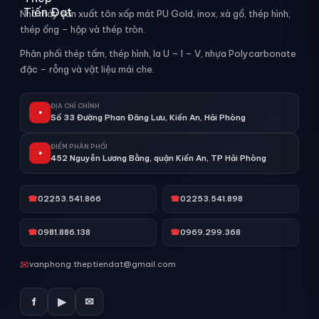
Nhà máy sản xuất tôn xốp mát PU Gold, inox, xà gồ, thép hình,
thép ống – hộp và thép tròn.
Phân phối thép tấm, thép hình, la U – I – V, nhựa Polycarbonate
đặc – rỗng và vật liệu mái che.
ĐỊA CHỈ CHÍNH
●
Số 33 Đường Phan Đăng Lưu, Kiến An, Hải Phòng
ĐIỂM PHÂN PHỐI
●
452 Nguyễn Lương Bằng, quận Kiến An, TP Hải Phòng
☎
02253.541.866
☎
02253.541.898
☎
0981.886.138
☎
0969.299.368
✉
vanphong.theptiendat@gmail.com
f
▶
✉