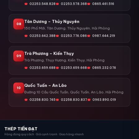
02253.548.828
02253.578.368
0865.461.516
Tân Dương – Thủy Nguyên
08
150 Phố Mới, Tân Dương, Thủy Nguyên, Hải Phòng
02253.642.388
02253.776.086
0987.644.219
Trà Phương – Kiến Thụy
09
Trà Phương, Thụy Hương, Kiến Thụy, Hải Phòng
02253.659.688
02253.659.668
0865.232.076
Quốc Tuấn – An Lão
10
Đường 10 Cầu Quốc Tuấn, Quốc Tuấn, An Lão, Hải Phòng
02258.830.745
02258.830.837
0963.890.019
THÉP TIẾN ĐẠT
Hàng đúng quy cách · Giá cạnh tranh · Giao hàng nhanh