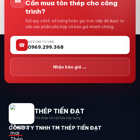
☎
Cần mua tôn thép cho công
trình?
Gửi quy cách, số lượng hoặc gọi trực tiếp để được tư
vấn sản phẩm phù hợp và báo giá nhanh chóng.
HOTLINE TƯ VẤN
☎
0969.299.368
→
Nhận báo giá
THÉP TIẾN ĐẠT
Tôn thép và vật liệu xây dựng
CÔNG TY TNHH TM THÉP TIẾN ĐẠT