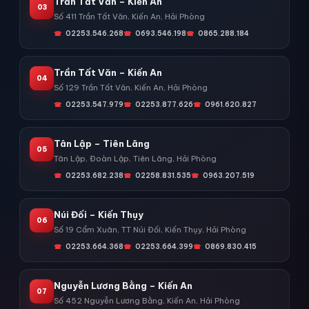
Trần Tất Văn – Kiến An
03
Số 411 Trần Tất Văn, Kiến An, Hải Phòng
02253.546.268
0693.546.198
0865.288.184
Trần Tất Văn – Kiến An
04
Số 129 Trần Tất Văn, Kiến An, Hải Phòng
02253.547.979
02253.877.626
0961.620.827
Tân Lập – Tiên Lãng
05
Tân Lập, Đoàn Lập, Tiên Lãng, Hải Phòng
02253.682.238
02258.831.535
0963.207.519
Núi Đối – Kiến Thụy
06
Số 19 Cẩm Xuân, TT Núi Đối, Kiến Thụy, Hải Phòng
02253.664.368
02253.664.399
0869.830.415
Nguyễn Lương Bằng – Kiến An
07
Số 452 Nguyễn Lương Bằng, Kiến An, Hải Phòng