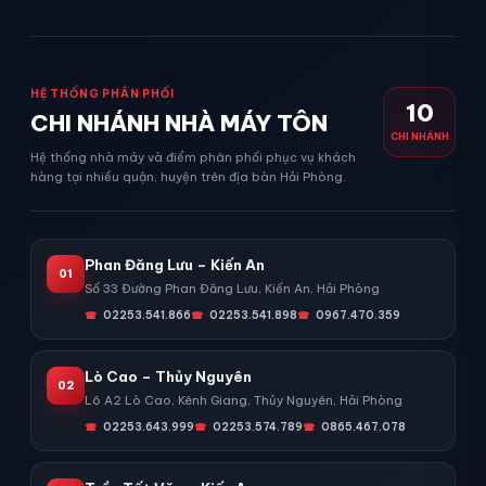
HỆ THỐNG PHÂN PHỐI
10
CHI NHÁNH NHÀ MÁY TÔN
CHI NHÁNH
Hệ thống nhà máy và điểm phân phối phục vụ khách
hàng tại nhiều quận, huyện trên địa bàn Hải Phòng.
Phan Đăng Lưu – Kiến An
01
Số 33 Đường Phan Đăng Lưu, Kiến An, Hải Phòng
02253.541.866
02253.541.898
0967.470.359
Lò Cao – Thủy Nguyên
02
Lô A2 Lò Cao, Kênh Giang, Thủy Nguyên, Hải Phòng
02253.643.999
02253.574.789
0865.467.078