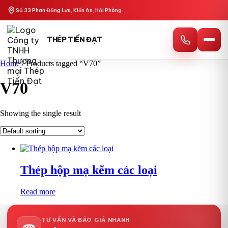
Skip
Số 33 Phan Đăng Lưu, Kiến An, Hải Phòng
to
content
THÉP TIẾN ĐẠT
Home
/ Products tagged “V70”
V70
Showing the single result
Thép hộp mạ kẽm các loại
Read more
TƯ VẤN VÀ BÁO GIÁ NHANH