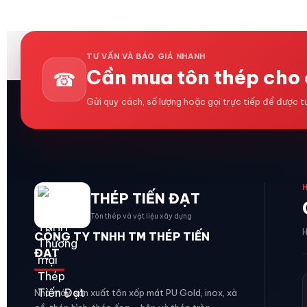
TƯ VẤN VÀ BÁO GIÁ NHANH
Cần mua tôn thép cho 
☎
Gửi quy cách, số lượng hoặc gọi trực tiếp để được 
THÉP TIẾN ĐẠT
Tôn thép và vật liệu xây dựng
H
CÔNG TY TNHH TM THÉP TIẾN
ĐẠT
Nhà máy sản xuất tôn xốp mát PU Gold, inox, xà