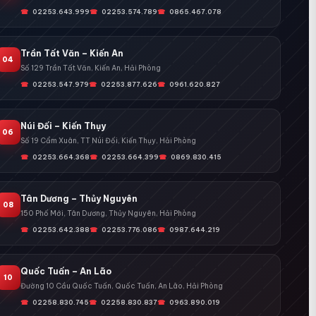
02253.643.999
02253.574.789
0865.467.078
Trần Tất Văn – Kiến An
04
Số 129 Trần Tất Văn, Kiến An, Hải Phòng
02253.547.979
02253.877.626
0961.620.827
Núi Đối – Kiến Thụy
06
Số 19 Cẩm Xuân, TT Núi Đối, Kiến Thụy, Hải Phòng
02253.664.368
02253.664.399
0869.830.415
Tân Dương – Thủy Nguyên
08
150 Phố Mới, Tân Dương, Thủy Nguyên, Hải Phòng
02253.642.388
02253.776.086
0987.644.219
Quốc Tuấn – An Lão
10
Đường 10 Cầu Quốc Tuấn, Quốc Tuấn, An Lão, Hải Phòng
02258.830.745
02258.830.837
0963.890.019