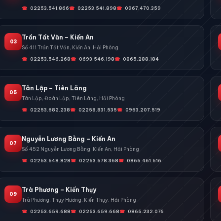
02253.541.866
02253.541.898
0967.470.359
Trần Tất Văn – Kiến An
03
Số 411 Trần Tất Văn, Kiến An, Hải Phòng
02253.546.268
0693.546.198
0865.288.184
Tân Lập – Tiên Lãng
05
Tân Lập, Đoàn Lập, Tiên Lãng, Hải Phòng
02253.682.238
02258.831.535
0963.207.519
Nguyễn Lương Bằng – Kiến An
07
Số 452 Nguyễn Lương Bằng, Kiến An, Hải Phòng
02253.548.828
02253.578.368
0865.461.516
Trà Phương – Kiến Thụy
09
Trà Phương, Thụy Hương, Kiến Thụy, Hải Phòng
02253.659.688
02253.659.668
0865.232.076