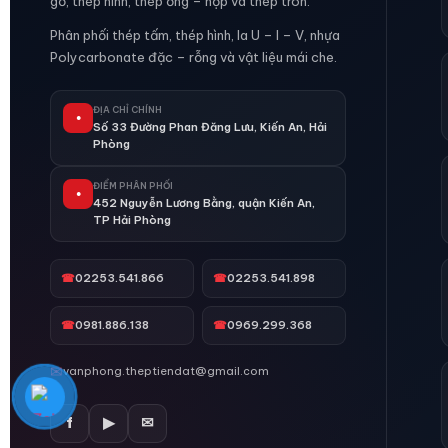
gồ, thép hình, thép ống – hộp và thép tròn.
Phân phối thép tấm, thép hình, la U – I – V, nhựa
Polycarbonate đặc – rỗng và vật liệu mái che.
ĐỊA CHỈ CHÍNH
●
Số 33 Đường Phan Đăng Lưu, Kiến An, Hải
Phòng
ĐIỂM PHÂN PHỐI
●
452 Nguyễn Lương Bằng, quận Kiến An,
TP Hải Phòng
☎
02253.541.866
☎
02253.541.898
☎
0981.886.138
☎
0969.299.368
✉
vanphong.theptiendat@gmail.com
f
▶
✉