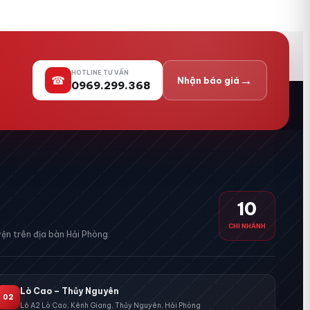
HOTLINE TƯ VẤN
→
☎
Nhận báo giá
0969.299.368
10
CHI NHÁNH
ện trên địa bàn Hải Phòng.
Lò Cao – Thủy Nguyên
02
Lô A2 Lò Cao, Kênh Giang, Thủy Nguyên, Hải Phòng