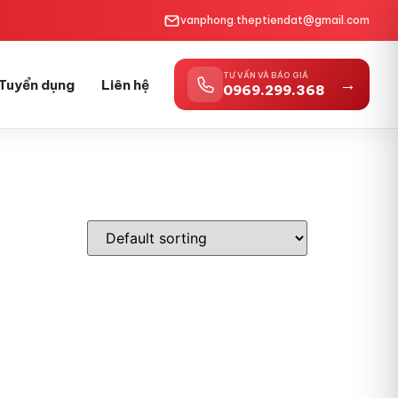
vanphong.theptiendat@gmail.com
TƯ VẤN VÀ BÁO GIÁ
→
Tuyển dụng
Liên hệ
0969.299.368