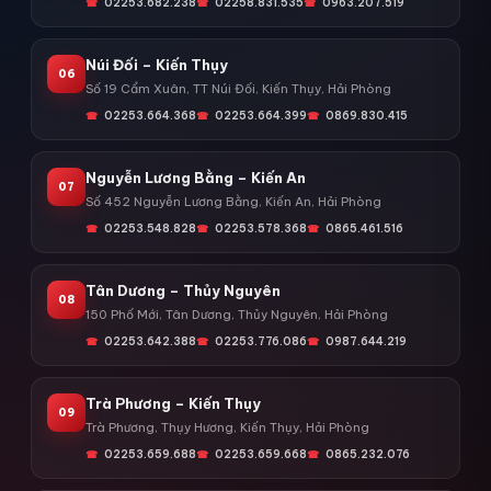
02253.682.238
02258.831.535
0963.207.519
Núi Đối – Kiến Thụy
06
Số 19 Cẩm Xuân, TT Núi Đối, Kiến Thụy, Hải Phòng
02253.664.368
02253.664.399
0869.830.415
Nguyễn Lương Bằng – Kiến An
07
Số 452 Nguyễn Lương Bằng, Kiến An, Hải Phòng
02253.548.828
02253.578.368
0865.461.516
Tân Dương – Thủy Nguyên
08
150 Phố Mới, Tân Dương, Thủy Nguyên, Hải Phòng
02253.642.388
02253.776.086
0987.644.219
Trà Phương – Kiến Thụy
09
Trà Phương, Thụy Hương, Kiến Thụy, Hải Phòng
02253.659.688
02253.659.668
0865.232.076