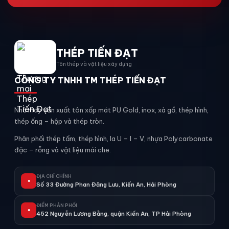
THÉP TIẾN ĐẠT
Tôn thép và vật liệu xây dựng
CÔNG TY TNHH TM THÉP TIẾN ĐẠT
Nhà máy sản xuất tôn xốp mát PU Gold, inox, xà gồ, thép hình,
thép ống – hộp và thép tròn.
Phân phối thép tấm, thép hình, la U – I – V, nhựa Polycarbonate
đặc – rỗng và vật liệu mái che.
ĐỊA CHỈ CHÍNH
●
Số 33 Đường Phan Đăng Lưu, Kiến An, Hải Phòng
ĐIỂM PHÂN PHỐI
●
452 Nguyễn Lương Bằng, quận Kiến An, TP Hải Phòng