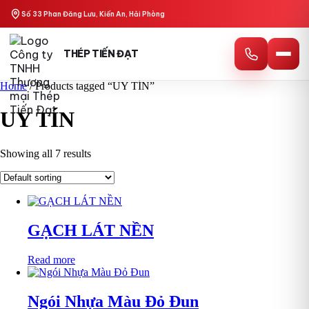
Skip
Số 33 Phan Đăng Lưu, Kiến An, Hải Phòng
to
content
THÉP TIẾN ĐẠT
Home
/ Products tagged “UY TÍN”
UY TÍN
Showing all 7 results
GẠCH LÁT NỀN
Read more
Ngói Nhựa Màu Đỏ Đun