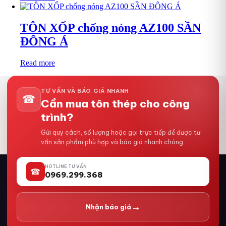
TÔN XỐP chống nóng AZ100 SẦN
ĐÔNG Á
Read more
TƯ VẤN VÀ BÁO GIÁ NHANH
☎
Cần mua tôn thép cho công
trình?
Gửi quy cách, số lượng hoặc gọi trực tiếp để được tư
vấn sản phẩm phù hợp và báo giá nhanh chóng.
HOTLINE TƯ VẤN
☎
0969.299.368
→
Nhận báo giá