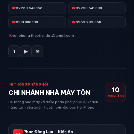
☎
02253.541.866
☎
02253.541.898
☎
0981.886.138
☎
0969.299.368
✉
vanphong.theptiendat@gmail.com
f
▶
✉
HỆ THỐNG PHÂN PHỐI
10
CHI NHÁNH NHÀ MÁY TÔN
CHI NHÁNH
Hệ thống nhà máy và điểm phân phối phục vụ khách
hàng tại nhiều quận, huyện trên địa bàn Hải Phòng.
Phan Đăng Lưu – Kiến An