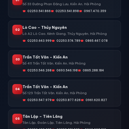
01
Số 33 Đường Phan Đăng Lưu, Kiến An, Hải Phòng
02253.541.866
02253.541.898
0967.470.359
Lò Cao – Thủy Nguyên
02
Lô A2 Lò Cao, Kênh Giang, Thủy Nguyên, Hải Phòng
02253.643.999
02253.574.789
0865.467.078
Trần Tất Văn – Kiến An
03
Số 411 Trần Tất Văn, Kiến An, Hải Phòng
02253.546.268
0693.546.198
0865.288.184
Trần Tất Văn – Kiến An
04
Số 129 Trần Tất Văn, Kiến An, Hải Phòng
02253.547.979
02253.877.626
0961.620.827
Tân Lập – Tiên Lãng
05
Tân Lập, Đoàn Lập, Tiên Lãng, Hải Phòng