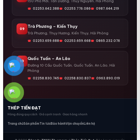
150 Phố Mới, Tân Dương, Thủy Nguyên, Hải Phòng
02253.642.388
02253.776.086
0987.644.219
Trà Phương – Kiến Thụy
09
Trà Phương, Thụy Hương, Kiến Thụy, Hải Phòng
02253.659.688
02253.659.668
0865.232.076
Quốc Tuấn – An Lão
10
Đường 10 Cầu Quốc Tuấn, Quốc Tuấn, An Lão, Hải
Phòng
02258.830.745
02258.830.837
0963.890.019
THÉP TIẾN ĐẠT
Hàng đúng quy cách · Giá cạnh tranh · Giao hàng nhanh
Trang chủ
Sản phẩm
Tin tức
Bảo hành
Vận chuyển
Liên hệ