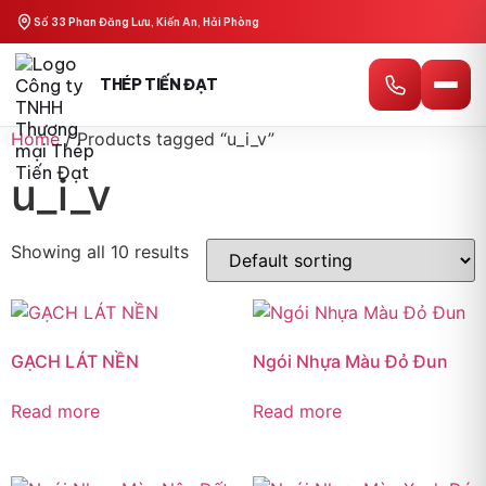
Số 33 Phan Đăng Lưu, Kiến An, Hải Phòng
THÉP TIẾN ĐẠT
Home
/ Products tagged “u_i_v”
u_i_v
Showing all 10 results
GẠCH LÁT NỀN
Ngói Nhựa Màu Đỏ Đun
Read more
Read more