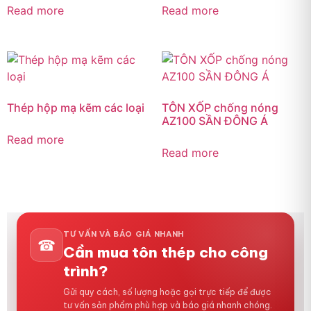
Read more
Read more
Thép hộp mạ kẽm các loại
TÔN XỐP chống nóng
AZ100 SẦN ĐÔNG Á
Read more
Read more
TƯ VẤN VÀ BÁO GIÁ NHANH
☎
Cần mua tôn thép cho công
trình?
Gửi quy cách, số lượng hoặc gọi trực tiếp để được
tư vấn sản phẩm phù hợp và báo giá nhanh chóng.