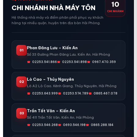
10
CHI NHÁNH NHÀ MÁY TÔN
CHI NHÁNH
Hệ thống nhà máy và điểm phân phối phục vụ khách
hàng tại nhiều quận, huyện trên địa bàn Hải Phòng.
Phan Đăng Lưu – Kiến An
01
Số 33 Đường Phan Đăng Lưu, Kiến An, Hải Phòng
02253.541.866
02253.541.898
0967.470.359
Lò Cao – Thủy Nguyên
02
Lô A2 Lò Cao, Kênh Giang, Thủy Nguyên, Hải Phòng
02253.643.999
02253.574.789
0865.467.078
Trần Tất Văn – Kiến An
03
Số 411 Trần Tất Văn, Kiến An, Hải Phòng
02253.546.268
0693.546.198
0865.288.184