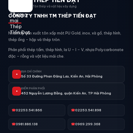
Tôn thép và vật liệu xây dựng
CÔNG TY TNHH TM THÉP TIẾN ĐẠT
Nhà máy sản xuất tôn xốp mát PU Gold, inox, xà gồ, thép hình,
thép ống – hộp và thép tròn.
Phân phối thép tấm, thép hình, la U – I – V, nhựa Polycarbonate
đặc – rỗng và vật liệu mái che.
ĐỊA CHỈ CHÍNH
●
Số 33 Đường Phan Đăng Lưu, Kiến An, Hải Phòng
ĐIỂM PHÂN PHỐI
●
452 Nguyễn Lương Bằng, quận Kiến An, TP Hải Phòng
☎
02253.541.866
☎
02253.541.898
☎
0981.886.138
☎
0969.299.368