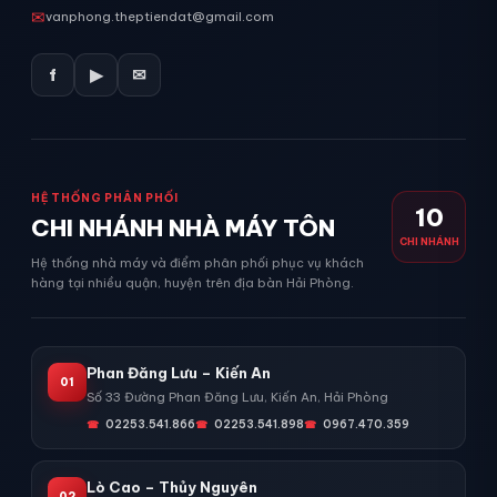
✉
vanphong.theptiendat@gmail.com
f
▶
✉
HỆ THỐNG PHÂN PHỐI
10
CHI NHÁNH NHÀ MÁY TÔN
CHI NHÁNH
Hệ thống nhà máy và điểm phân phối phục vụ khách
hàng tại nhiều quận, huyện trên địa bàn Hải Phòng.
Phan Đăng Lưu – Kiến An
01
Số 33 Đường Phan Đăng Lưu, Kiến An, Hải Phòng
02253.541.866
02253.541.898
0967.470.359
Lò Cao – Thủy Nguyên
02