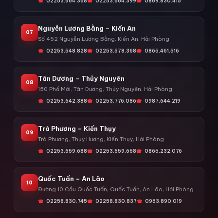
02253.664.368
02253.664.399
0869.830.415
Nguyễn Lương Bằng – Kiến An
07
Số 452 Nguyễn Lương Bằng, Kiến An, Hải Phòng
02253.548.828
02253.578.368
0865.461.516
Tân Dương – Thủy Nguyên
08
150 Phố Mới, Tân Dương, Thủy Nguyên, Hải Phòng
02253.642.388
02253.776.086
0987.644.219
Trà Phương – Kiến Thụy
09
Trà Phương, Thụy Hương, Kiến Thụy, Hải Phòng
02253.659.688
02253.659.668
0865.232.076
Quốc Tuấn – An Lão
10
Đường 10 Cầu Quốc Tuấn, Quốc Tuấn, An Lão, Hải Phòng
02258.830.745
02258.830.837
0963.890.019