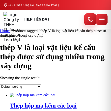
Skip
Số 33 Phan Đăng Lưu, Kiến An, Hải Phòng
to
content
THÉP TIẾN ĐẠT
Home
/ Products tagged “thép V là loại vật liệu kế cấu thép được sử
dụng nhiều trong xây dựng”
thép V là loại vật liệu kế cấu
thép được sử dụng nhiều trong
xây dựng
Showing the single result
Thép hộp mạ kẽm các loại