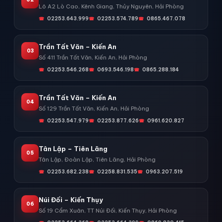
Lô A2 Lò Cao, Kênh Giang, Thủy Nguyên, Hải Phòng
02253.643.999
02253.574.789
0865.467.078
Trần Tất Văn – Kiến An
03
Số 411 Trần Tất Văn, Kiến An, Hải Phòng
02253.546.268
0693.546.198
0865.288.184
Trần Tất Văn – Kiến An
04
Số 129 Trần Tất Văn, Kiến An, Hải Phòng
02253.547.979
02253.877.626
0961.620.827
Tân Lập – Tiên Lãng
05
Tân Lập, Đoàn Lập, Tiên Lãng, Hải Phòng
02253.682.238
02258.831.535
0963.207.519
Núi Đối – Kiến Thụy
06
Số 19 Cẩm Xuân, TT Núi Đối, Kiến Thụy, Hải Phòng