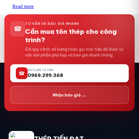
Read more
TƯ VẤN VÀ BÁO GIÁ NHANH
☎
Cần mua tôn thép cho công
trình?
Gửi quy cách, số lượng hoặc gọi trực tiếp để được tư
vấn sản phẩm phù hợp và báo giá nhanh chóng.
HOTLINE TƯ VẤN
☎
0969.299.368
→
Nhận báo giá
THÉP TIẾN ĐẠT