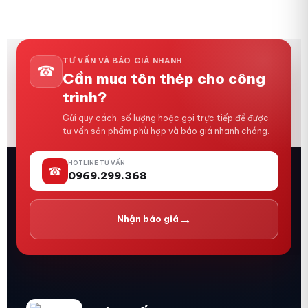
TƯ VẤN VÀ BÁO GIÁ NHANH
☎
Cần mua tôn thép cho công
trình?
Gửi quy cách, số lượng hoặc gọi trực tiếp để được
tư vấn sản phẩm phù hợp và báo giá nhanh chóng.
HOTLINE TƯ VẤN
☎
0969.299.368
→
Nhận báo giá