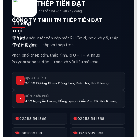
THÉP TIẾN ĐẠT
Tôn thép và vật liệu xây dựng
CÔNG TY TNHH TM THÉP TIẾN ĐẠT
Nhà máy sản xuất tôn xốp mát PU Gold, inox, xà gồ, thép
hình, thép ống – hộp và thép tròn.
Phân phối thép tấm, thép hình, la U – I – V, nhựa
Polycarbonate đặc – rỗng và vật liệu mái che.
ĐỊA CHỈ CHÍNH
●
Số 33 Đường Phan Đăng Lưu, Kiến An, Hải Phòng
ĐIỂM PHÂN PHỐI
●
452 Nguyễn Lương Bằng, quận Kiến An, TP Hải Phòng
☎
02253.541.866
☎
02253.541.898
☎
0981.886.138
☎
0969.299.368