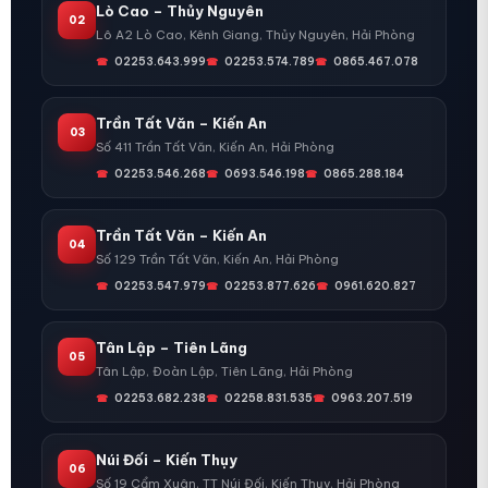
Lò Cao – Thủy Nguyên
02
Lô A2 Lò Cao, Kênh Giang, Thủy Nguyên, Hải Phòng
02253.643.999
02253.574.789
0865.467.078
Trần Tất Văn – Kiến An
03
Số 411 Trần Tất Văn, Kiến An, Hải Phòng
02253.546.268
0693.546.198
0865.288.184
Trần Tất Văn – Kiến An
04
Số 129 Trần Tất Văn, Kiến An, Hải Phòng
02253.547.979
02253.877.626
0961.620.827
Tân Lập – Tiên Lãng
05
Tân Lập, Đoàn Lập, Tiên Lãng, Hải Phòng
02253.682.238
02258.831.535
0963.207.519
Núi Đối – Kiến Thụy
06
Số 19 Cẩm Xuân, TT Núi Đối, Kiến Thụy, Hải Phòng