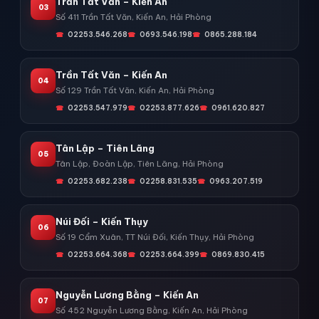
Trần Tất Văn – Kiến An
03
Số 411 Trần Tất Văn, Kiến An, Hải Phòng
02253.546.268
0693.546.198
0865.288.184
Trần Tất Văn – Kiến An
04
Số 129 Trần Tất Văn, Kiến An, Hải Phòng
02253.547.979
02253.877.626
0961.620.827
Tân Lập – Tiên Lãng
05
Tân Lập, Đoàn Lập, Tiên Lãng, Hải Phòng
02253.682.238
02258.831.535
0963.207.519
Núi Đối – Kiến Thụy
06
Số 19 Cẩm Xuân, TT Núi Đối, Kiến Thụy, Hải Phòng
02253.664.368
02253.664.399
0869.830.415
Nguyễn Lương Bằng – Kiến An
07
Số 452 Nguyễn Lương Bằng, Kiến An, Hải Phòng