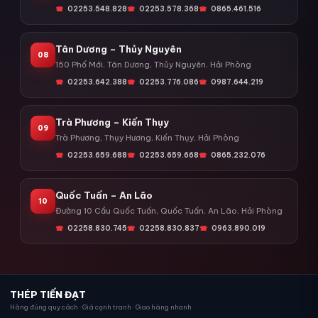
02253.548.828
02253.578.368
0865.461.516
Tân Dương – Thủy Nguyên
08
150 Phố Mới, Tân Dương, Thủy Nguyên, Hải Phòng
02253.642.388
02253.776.086
0987.644.219
Trà Phương – Kiến Thụy
09
Trà Phương, Thụy Hương, Kiến Thụy, Hải Phòng
02253.659.688
02253.659.668
0865.232.076
Quốc Tuấn – An Lão
10
Đường 10 Cầu Quốc Tuấn, Quốc Tuấn, An Lão, Hải Phòng
02258.830.745
02258.830.837
0963.890.019
THÉP TIẾN ĐẠT
Hàng đúng quy cách · Giá cạnh tranh · Giao hàng nhanh