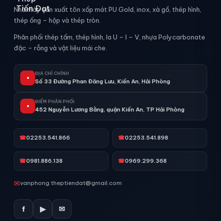
Nhà máy sản xuất tôn xốp mát PU Gold, inox, xà gồ, thép hình,
thép ống – hộp và thép tròn.
Phân phối thép tấm, thép hình, la U – I – V, nhựa Polycarbonate
đặc – rỗng và vật liệu mái che.
ĐỊA CHỈ CHÍNH
●
Số 33 Đường Phan Đăng Lưu, Kiến An, Hải Phòng
ĐIỂM PHÂN PHỐI
●
452 Nguyễn Lương Bằng, quận Kiến An, TP Hải Phòng
☎
02253.541.866
☎
02253.541.898
☎
0981.886.138
☎
0969.299.368
✉
vanphong.theptiendat@gmail.com
f
▶
✉