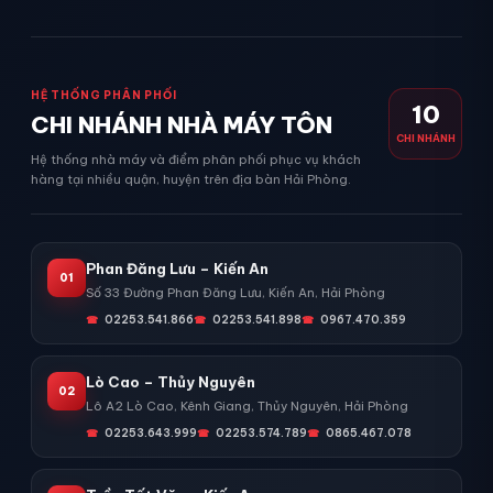
HỆ THỐNG PHÂN PHỐI
10
CHI NHÁNH NHÀ MÁY TÔN
CHI NHÁNH
Hệ thống nhà máy và điểm phân phối phục vụ khách
hàng tại nhiều quận, huyện trên địa bàn Hải Phòng.
Phan Đăng Lưu – Kiến An
01
Số 33 Đường Phan Đăng Lưu, Kiến An, Hải Phòng
02253.541.866
02253.541.898
0967.470.359
Lò Cao – Thủy Nguyên
02
Lô A2 Lò Cao, Kênh Giang, Thủy Nguyên, Hải Phòng
02253.643.999
02253.574.789
0865.467.078