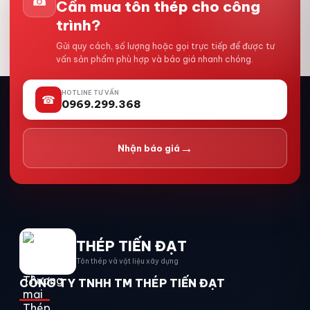
☎
Cần mua tôn thép cho công
trình?
Gửi quy cách, số lượng hoặc gọi trực tiếp để được tư
vấn sản phẩm phù hợp và báo giá nhanh chóng.
HOTLINE TƯ VẤN
☎
0969.299.368
→
Nhận báo giá
THÉP TIẾN ĐẠT
Tôn thép và vật liệu xây dựng
CÔNG TY TNHH TM THÉP TIẾN ĐẠT