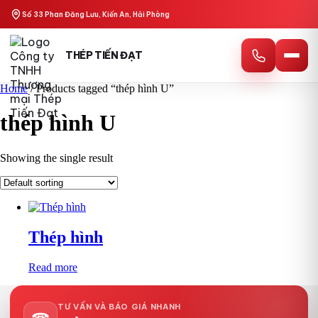
Skip
Số 33 Phan Đăng Lưu, Kiến An, Hải Phòng
to
content
THÉP TIẾN ĐẠT
Home
/ Products tagged “thép hình U”
thép hình U
Showing the single result
Thép hình
Read more
TƯ VẤN VÀ BÁO GIÁ NHANH