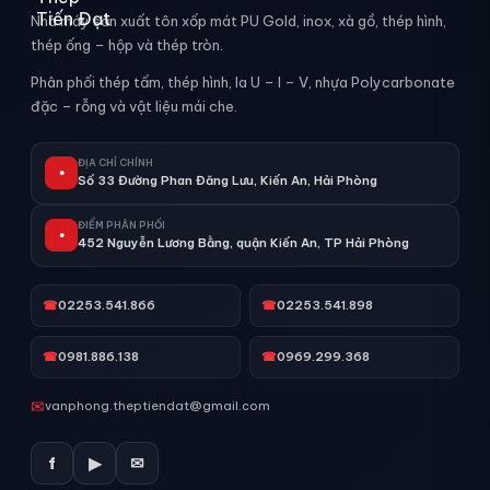
Nhà máy sản xuất tôn xốp mát PU Gold, inox, xà gồ, thép hình,
thép ống – hộp và thép tròn.
Phân phối thép tấm, thép hình, la U – I – V, nhựa Polycarbonate
đặc – rỗng và vật liệu mái che.
ĐỊA CHỈ CHÍNH
●
Số 33 Đường Phan Đăng Lưu, Kiến An, Hải Phòng
ĐIỂM PHÂN PHỐI
●
452 Nguyễn Lương Bằng, quận Kiến An, TP Hải Phòng
☎
02253.541.866
☎
02253.541.898
☎
0981.886.138
☎
0969.299.368
✉
vanphong.theptiendat@gmail.com
f
▶
✉