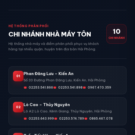
HỆ THỐNG PHÂN PHỐI
10
CHI NHÁNH NHÀ MÁY TÔN
CHI NHÁNH
Hệ thống nhà máy và điểm phân phối phục vụ khách
hàng tại nhiều quận, huyện trên địa bàn Hải Phòng.
Phan Đăng Lưu – Kiến An
01
Số 33 Đường Phan Đăng Lưu, Kiến An, Hải Phòng
02253.541.866
02253.541.898
0967.470.359
Lò Cao – Thủy Nguyên
02
Lô A2 Lò Cao, Kênh Giang, Thủy Nguyên, Hải Phòng
02253.643.999
02253.574.789
0865.467.078