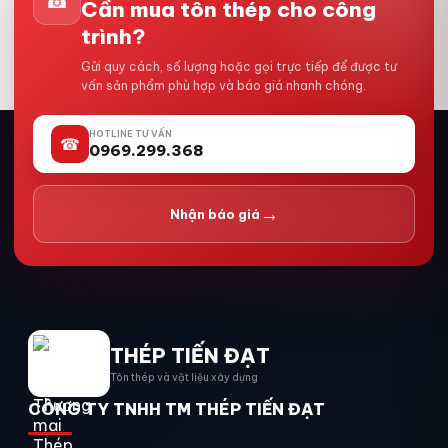
☎
Cần mua tôn thép cho công
trình?
Gửi quy cách, số lượng hoặc gọi trực tiếp để được tư
vấn sản phẩm phù hợp và báo giá nhanh chóng.
HOTLINE TƯ VẤN
☎
0969.299.368
→
Nhận báo giá
THÉP TIẾN ĐẠT
Tôn thép và vật liệu xây dựng
CÔNG TY TNHH TM THÉP TIẾN ĐẠT