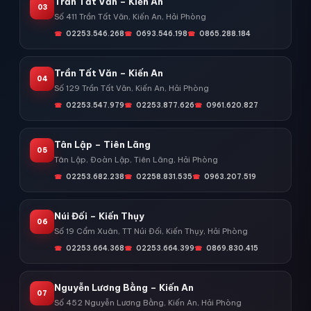
Trần Tất Văn – Kiến An
03
Số 411 Trần Tất Văn, Kiến An, Hải Phòng
02253.546.268
0693.546.198
0865.288.184
Trần Tất Văn – Kiến An
04
Số 129 Trần Tất Văn, Kiến An, Hải Phòng
02253.547.979
02253.877.626
0961.620.827
Tân Lập – Tiên Lãng
05
Tân Lập, Đoàn Lập, Tiên Lãng, Hải Phòng
02253.682.238
02258.831.535
0963.207.519
Núi Đối – Kiến Thụy
06
Số 19 Cẩm Xuân, TT Núi Đối, Kiến Thụy, Hải Phòng
02253.664.368
02253.664.399
0869.830.415
Nguyễn Lương Bằng – Kiến An
07
Số 452 Nguyễn Lương Bằng, Kiến An, Hải Phòng