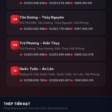
02253.548.828
02253.578.368
0865.461.516
Tân Dương – Thủy Nguyên
08
150 Phố Mới, Tân Dương, Thủy Nguyên, Hải Phòng
02253.642.388
02253.776.086
0987.644.219
Trà Phương – Kiến Thụy
09
Trà Phương, Thụy Hương, Kiến Thụy, Hải Phòng
02253.659.688
02253.659.668
0865.232.076
Quốc Tuấn – An Lão
10
Đường 10 Cầu Quốc Tuấn, Quốc Tuấn, An Lão, Hải Phòng
02258.830.745
02258.830.837
0963.890.019
THÉP TIẾN ĐẠT
Hàng đúng quy cách · Giá cạnh tranh · Giao hàng nhanh