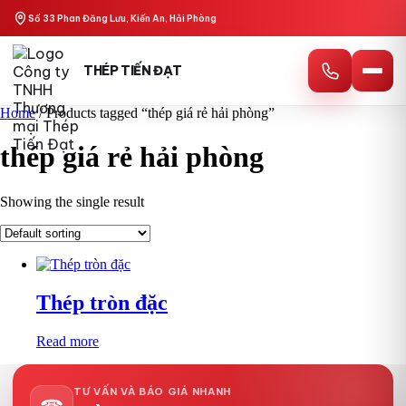
Skip
Số 33 Phan Đăng Lưu, Kiến An, Hải Phòng
to
content
THÉP TIẾN ĐẠT
Home
/ Products tagged “thép giá rẻ hải phòng”
thép giá rẻ hải phòng
Showing the single result
Thép tròn đặc
Read more
TƯ VẤN VÀ BÁO GIÁ NHANH