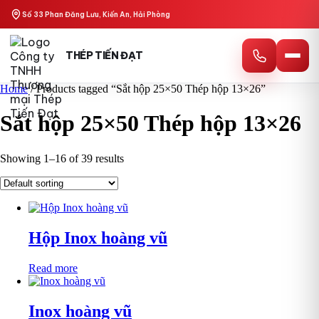
Skip
Số 33 Phan Đăng Lưu, Kiến An, Hải Phòng
to
content
THÉP TIẾN ĐẠT
Home
/ Products tagged “Sắt hộp 25×50 Thép hộp 13×26”
Sắt hộp 25×50 Thép hộp 13×26
Showing 1–16 of 39 results
Hộp Inox hoàng vũ
Read more
Inox hoàng vũ