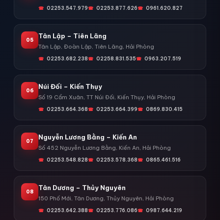
02253.547.979
02253.877.626
0961.620.827
Tân Lập – Tiên Lãng
05
Tân Lập, Đoàn Lập, Tiên Lãng, Hải Phòng
02253.682.238
02258.831.535
0963.207.519
Núi Đối – Kiến Thụy
06
Số 19 Cẩm Xuân, TT Núi Đối, Kiến Thụy, Hải Phòng
02253.664.368
02253.664.399
0869.830.415
Nguyễn Lương Bằng – Kiến An
07
Số 452 Nguyễn Lương Bằng, Kiến An, Hải Phòng
02253.548.828
02253.578.368
0865.461.516
Tân Dương – Thủy Nguyên
08
150 Phố Mới, Tân Dương, Thủy Nguyên, Hải Phòng
02253.642.388
02253.776.086
0987.644.219