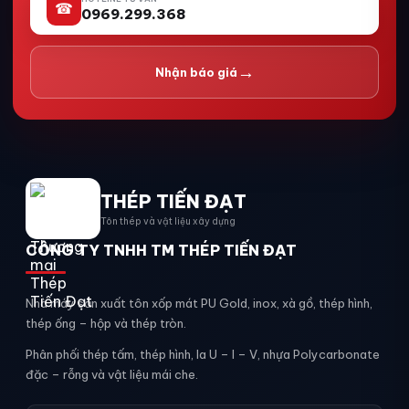
☎
0969.299.368
→
Nhận báo giá
THÉP TIẾN ĐẠT
Tôn thép và vật liệu xây dựng
CÔNG TY TNHH TM THÉP TIẾN ĐẠT
Nhà máy sản xuất tôn xốp mát PU Gold, inox, xà gồ, thép hình,
thép ống – hộp và thép tròn.
Phân phối thép tấm, thép hình, la U – I – V, nhựa Polycarbonate
đặc – rỗng và vật liệu mái che.