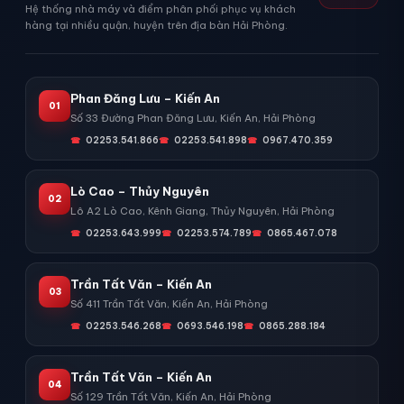
Hệ thống nhà máy và điểm phân phối phục vụ khách
hàng tại nhiều quận, huyện trên địa bàn Hải Phòng.
Phan Đăng Lưu – Kiến An
01
Số 33 Đường Phan Đăng Lưu, Kiến An, Hải Phòng
02253.541.866
02253.541.898
0967.470.359
Lò Cao – Thủy Nguyên
02
Lô A2 Lò Cao, Kênh Giang, Thủy Nguyên, Hải Phòng
02253.643.999
02253.574.789
0865.467.078
Trần Tất Văn – Kiến An
03
Số 411 Trần Tất Văn, Kiến An, Hải Phòng
02253.546.268
0693.546.198
0865.288.184
Trần Tất Văn – Kiến An
04
Số 129 Trần Tất Văn, Kiến An, Hải Phòng