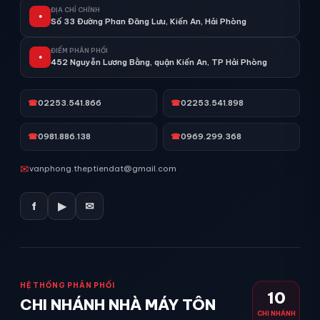
ĐỊA CHỈ CHÍNH
●
Số 33 Đường Phan Đăng Lưu, Kiến An, Hải Phòng
ĐIỂM PHÂN PHỐI
●
452 Nguyễn Lương Bằng, quận Kiến An, TP Hải Phòng
☎
02253.541.866
☎
02253.541.898
☎
0981.886.138
☎
0969.299.368
✉
vanphong.theptiendat@gmail.com
f
▶
✉
HỆ THỐNG PHÂN PHỐI
10
CHI NHÁNH NHÀ MÁY TÔN
CHI NHÁNH