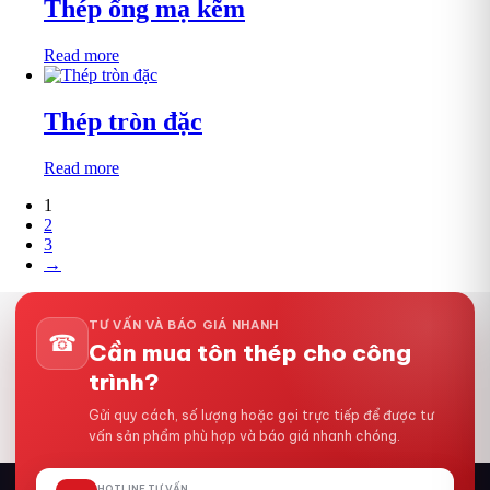
Thép ống mạ kẽm
Read more
Thép tròn đặc
Read more
1
2
3
→
TƯ VẤN VÀ BÁO GIÁ NHANH
☎
Cần mua tôn thép cho công
trình?
Gửi quy cách, số lượng hoặc gọi trực tiếp để được tư
vấn sản phẩm phù hợp và báo giá nhanh chóng.
HOTLINE TƯ VẤN