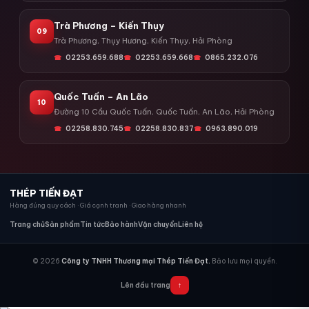
Trà Phương – Kiến Thụy
09
Trà Phương, Thụy Hương, Kiến Thụy, Hải Phòng
02253.659.688
02253.659.668
0865.232.076
Quốc Tuấn – An Lão
10
Đường 10 Cầu Quốc Tuấn, Quốc Tuấn, An Lão, Hải Phòng
02258.830.745
02258.830.837
0963.890.019
THÉP TIẾN ĐẠT
Hàng đúng quy cách · Giá cạnh tranh · Giao hàng nhanh
Trang chủ
Sản phẩm
Tin tức
Bảo hành
Vận chuyển
Liên hệ
© 2026
Công ty TNHH Thương mại Thép Tiến Đạt.
Bảo lưu mọi quyền.
Lên đầu trang
↑