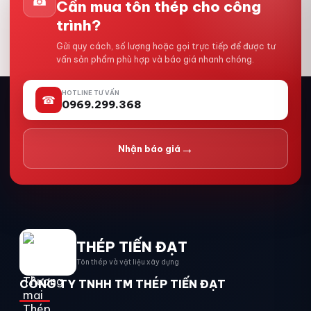
☎
Cần mua tôn thép cho công
trình?
Gửi quy cách, số lượng hoặc gọi trực tiếp để được tư
vấn sản phẩm phù hợp và báo giá nhanh chóng.
HOTLINE TƯ VẤN
☎
0969.299.368
→
Nhận báo giá
THÉP TIẾN ĐẠT
Tôn thép và vật liệu xây dựng
CÔNG TY TNHH TM THÉP TIẾN ĐẠT