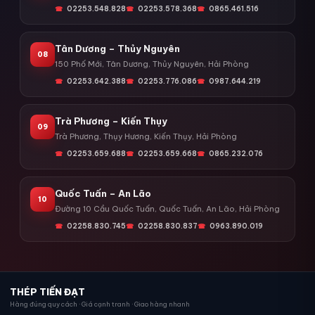
02253.548.828
02253.578.368
0865.461.516
Tân Dương – Thủy Nguyên
08
150 Phố Mới, Tân Dương, Thủy Nguyên, Hải Phòng
02253.642.388
02253.776.086
0987.644.219
Trà Phương – Kiến Thụy
09
Trà Phương, Thụy Hương, Kiến Thụy, Hải Phòng
02253.659.688
02253.659.668
0865.232.076
Quốc Tuấn – An Lão
10
Đường 10 Cầu Quốc Tuấn, Quốc Tuấn, An Lão, Hải Phòng
02258.830.745
02258.830.837
0963.890.019
THÉP TIẾN ĐẠT
Hàng đúng quy cách · Giá cạnh tranh · Giao hàng nhanh