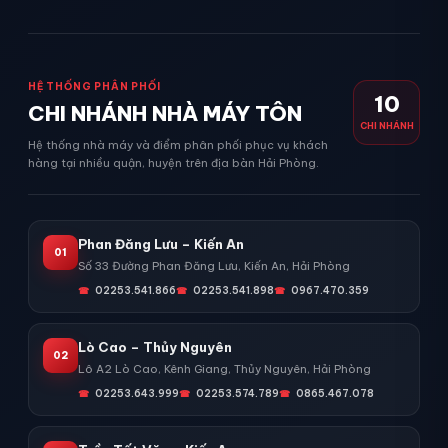
HỆ THỐNG PHÂN PHỐI
10
CHI NHÁNH NHÀ MÁY TÔN
CHI NHÁNH
Hệ thống nhà máy và điểm phân phối phục vụ khách
hàng tại nhiều quận, huyện trên địa bàn Hải Phòng.
Phan Đăng Lưu – Kiến An
01
Số 33 Đường Phan Đăng Lưu, Kiến An, Hải Phòng
02253.541.866
02253.541.898
0967.470.359
Lò Cao – Thủy Nguyên
02
Lô A2 Lò Cao, Kênh Giang, Thủy Nguyên, Hải Phòng
02253.643.999
02253.574.789
0865.467.078