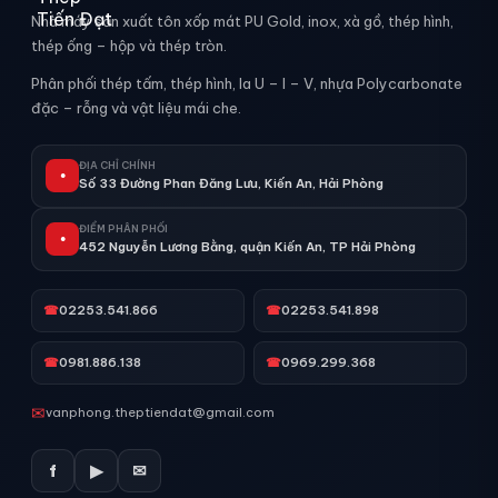
Nhà máy sản xuất tôn xốp mát PU Gold, inox, xà gồ, thép hình,
thép ống – hộp và thép tròn.
Phân phối thép tấm, thép hình, la U – I – V, nhựa Polycarbonate
đặc – rỗng và vật liệu mái che.
ĐỊA CHỈ CHÍNH
●
Số 33 Đường Phan Đăng Lưu, Kiến An, Hải Phòng
ĐIỂM PHÂN PHỐI
●
452 Nguyễn Lương Bằng, quận Kiến An, TP Hải Phòng
☎
02253.541.866
☎
02253.541.898
☎
0981.886.138
☎
0969.299.368
✉
vanphong.theptiendat@gmail.com
f
▶
✉