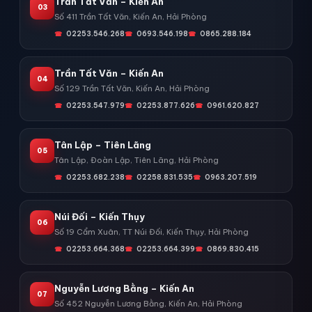
Trần Tất Văn – Kiến An
03
Số 411 Trần Tất Văn, Kiến An, Hải Phòng
02253.546.268
0693.546.198
0865.288.184
Trần Tất Văn – Kiến An
04
Số 129 Trần Tất Văn, Kiến An, Hải Phòng
02253.547.979
02253.877.626
0961.620.827
Tân Lập – Tiên Lãng
05
Tân Lập, Đoàn Lập, Tiên Lãng, Hải Phòng
02253.682.238
02258.831.535
0963.207.519
Núi Đối – Kiến Thụy
06
Số 19 Cẩm Xuân, TT Núi Đối, Kiến Thụy, Hải Phòng
02253.664.368
02253.664.399
0869.830.415
Nguyễn Lương Bằng – Kiến An
07
Số 452 Nguyễn Lương Bằng, Kiến An, Hải Phòng