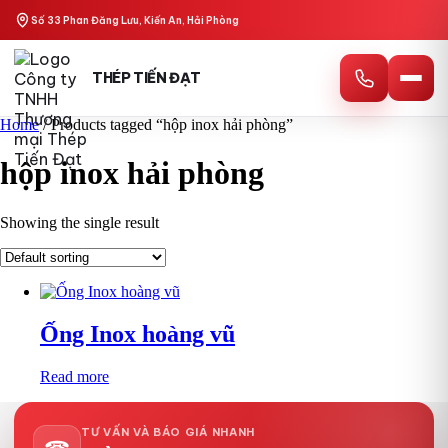
Skip
Số 33 Phan Đăng Lưu, Kiến An, Hải Phòng
to
content
THÉP TIẾN ĐẠT
Home
/ Products tagged “hộp inox hải phòng”
hộp inox hải phòng
Showing the single result
Ống Inox hoàng vũ
Read more
TƯ VẤN VÀ BÁO GIÁ NHANH