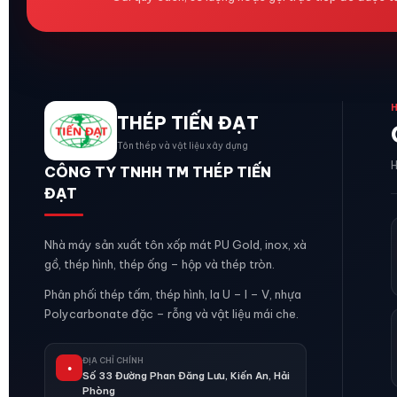
THÉP TIẾN ĐẠT
Tôn thép và vật liệu xây dựng
H
CÔNG TY TNHH TM THÉP TIẾN
ĐẠT
Nhà máy sản xuất tôn xốp mát PU Gold, inox, xà
gồ, thép hình, thép ống – hộp và thép tròn.
Phân phối thép tấm, thép hình, la U – I – V, nhựa
Polycarbonate đặc – rỗng và vật liệu mái che.
ĐỊA CHỈ CHÍNH
●
Số 33 Đường Phan Đăng Lưu, Kiến An, Hải
Phòng