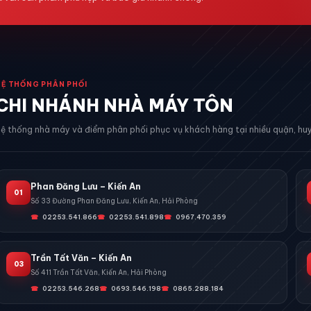
HỆ THỐNG PHÂN PHỐI
CHI NHÁNH NHÀ MÁY TÔN
ệ thống nhà máy và điểm phân phối phục vụ khách hàng tại nhiều quận, huy
Phan Đăng Lưu – Kiến An
01
Số 33 Đường Phan Đăng Lưu, Kiến An, Hải Phòng
02253.541.866
02253.541.898
0967.470.359
Trần Tất Văn – Kiến An
03
Số 411 Trần Tất Văn, Kiến An, Hải Phòng
02253.546.268
0693.546.198
0865.288.184