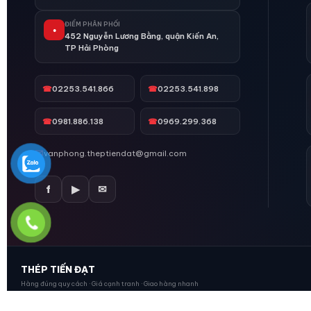
ĐIỂM PHÂN PHỐI
●
452 Nguyễn Lương Bằng, quận Kiến An,
TP Hải Phòng
☎
02253.541.866
☎
02253.541.898
☎
0981.886.138
☎
0969.299.368
✉
vanphong.theptiendat@gmail.com
f
▶
✉
THÉP TIẾN ĐẠT
Hàng đúng quy cách · Giá cạnh tranh · Giao hàng nhanh