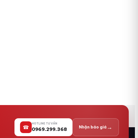
HOTLINE TƯ VẤN
→
☎
Nhận báo giá
0969.299.368