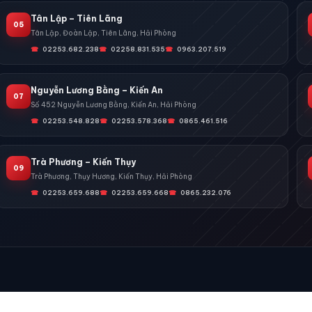
Tân Lập – Tiên Lãng
05
Tân Lập, Đoàn Lập, Tiên Lãng, Hải Phòng
02253.682.238
02258.831.535
0963.207.519
Nguyễn Lương Bằng – Kiến An
07
Số 452 Nguyễn Lương Bằng, Kiến An, Hải Phòng
02253.548.828
02253.578.368
0865.461.516
Trà Phương – Kiến Thụy
09
Trà Phương, Thụy Hương, Kiến Thụy, Hải Phòng
02253.659.688
02253.659.668
0865.232.076