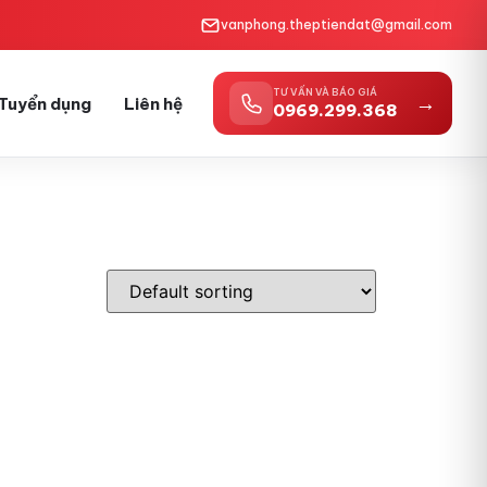
vanphong.theptiendat@gmail.com
TƯ VẤN VÀ BÁO GIÁ
→
Tuyển dụng
Liên hệ
0969.299.368