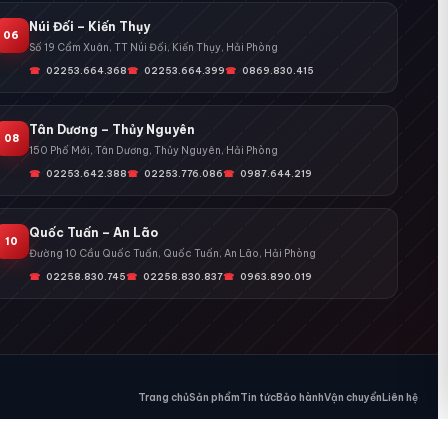
Núi Đối – Kiến Thụy
06
Số 19 Cẩm Xuân, TT Núi Đối, Kiến Thụy, Hải Phòng
02253.664.368
02253.664.399
0869.830.415
Tân Dương – Thủy Nguyên
08
150 Phố Mới, Tân Dương, Thủy Nguyên, Hải Phòng
02253.642.388
02253.776.086
0987.644.219
Quốc Tuấn – An Lão
10
Đường 10 Cầu Quốc Tuấn, Quốc Tuấn, An Lão, Hải Phòng
02258.830.745
02258.830.837
0963.890.019
Trang chủ
Sản phẩm
Tin tức
Bảo hành
Vận chuyển
Liên hệ