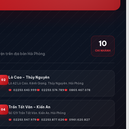
10
CHI NHÁNH
ện trên địa bàn Hải Phòng.
Lò Cao – Thủy Nguyên
02
Lô A2 Lò Cao, Kênh Giang, Thủy Nguyên, Hải Phòng
02253.643.999
02253.574.789
0865.467.078
Trần Tất Văn – Kiến An
04
Số 129 Trần Tất Văn, Kiến An, Hải Phòng
02253.547.979
02253.877.626
0961.620.827