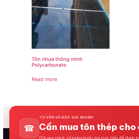
Tôn nhựa thông minh
Polycarbonate
Read more
TƯ VẤN VÀ BÁO GIÁ NHANH
Cần mua tôn thép cho 
☎
Gửi quy cách, số lượng hoặc gọi trực tiếp để được 