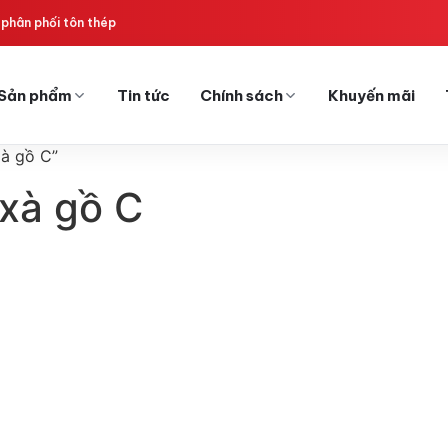
phân phối tôn thép
Sản phẩm
Tin tức
Chính sách
Khuyến mãi
xà gồ C”
 xà gồ C