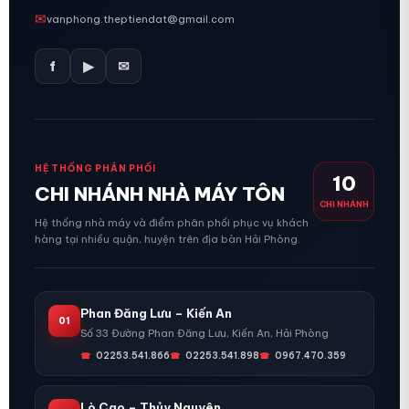
✉
vanphong.theptiendat@gmail.com
f
▶
✉
HỆ THỐNG PHÂN PHỐI
10
CHI NHÁNH NHÀ MÁY TÔN
CHI NHÁNH
Hệ thống nhà máy và điểm phân phối phục vụ khách
hàng tại nhiều quận, huyện trên địa bàn Hải Phòng.
Phan Đăng Lưu – Kiến An
01
Số 33 Đường Phan Đăng Lưu, Kiến An, Hải Phòng
02253.541.866
02253.541.898
0967.470.359
Lò Cao – Thủy Nguyên