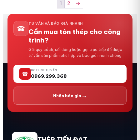
1
2
→
TƯ VẤN VÀ BÁO GIÁ NHANH
☎
Cần mua tôn thép cho công
trình?
Gửi quy cách, số lượng hoặc gọi trực tiếp để được
tư vấn sản phẩm phù hợp và báo giá nhanh chóng.
HOTLINE TƯ VẤN
☎
0969.299.368
→
Nhận báo giá
THÉP TIẾN ĐẠT