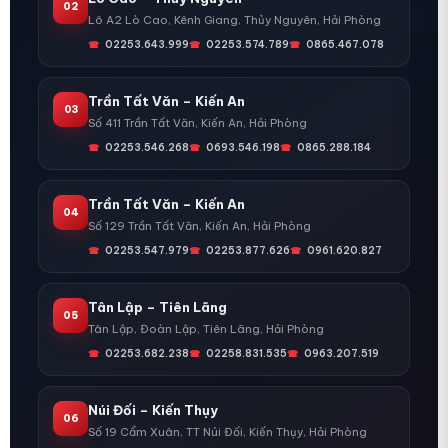
02
Lô A2 Lò Cao, Kênh Giang, Thủy Nguyên, Hải Phòng
02253.643.999
02253.574.789
0865.467.078
Trần Tất Văn – Kiến An
03
Số 411 Trần Tất Văn, Kiến An, Hải Phòng
02253.546.268
0693.546.198
0865.288.184
Trần Tất Văn – Kiến An
04
Số 129 Trần Tất Văn, Kiến An, Hải Phòng
02253.547.979
02253.877.626
0961.620.827
Tân Lập – Tiên Lãng
05
Tân Lập, Đoàn Lập, Tiên Lãng, Hải Phòng
02253.682.238
02258.831.535
0963.207.519
Núi Đối – Kiến Thụy
06
Số 19 Cẩm Xuân, TT Núi Đối, Kiến Thụy, Hải Phòng