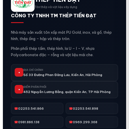
Tôn thép và vật liệu xây dựng
CÔNG TY TNHH TM THÉP TIẾN ĐẠT
Nhà máy sản xuất tôn xốp mát PU Gold, inox, xà gồ, thép
hình, thép ống – hộp và thép tròn.
Phân phối thép tấm, thép hình, la U – I – V, nhựa
Polycarbonate đặc – rỗng và vật liệu mái che.
ĐỊA CHỈ CHÍNH
●
Số 33 Đường Phan Đăng Lưu, Kiến An, Hải Phòng
ĐIỂM PHÂN PHỐI
●
452 Nguyễn Lương Bằng, quận Kiến An, TP Hải Phòng
☎
02253.541.866
☎
02253.541.898
☎
0981.886.138
☎
0969.299.368