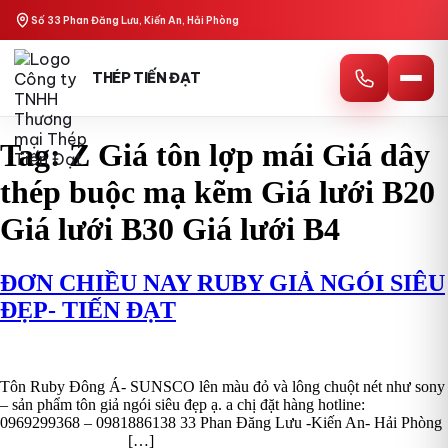
Skip
Số 33 Phan Đăng Lưu, Kiến An, Hải Phòng
to
content
THÉP TIẾN ĐẠT
Tag:
Z Giá tôn lợp mái Giá dây
thép buộc mạ kẽm Giá lưới B20
Giá lưới B30 Giá lưới B4
ĐƠN CHIỀU NAY RUBY GIẢ NGÓI SIÊU
ĐẸP- TIẾN ĐẠT
Tôn Ruby Đông Á- SUNSCO lên màu đỏ và lông chuột nét như sony
– sản phẩm tôn giả ngói siêu đẹp ạ. a chị đặt hàng hotline:
0969299368 – 0981886138 33 Phan Đăng Lưu -Kiến An- Hải Phòng
[…]