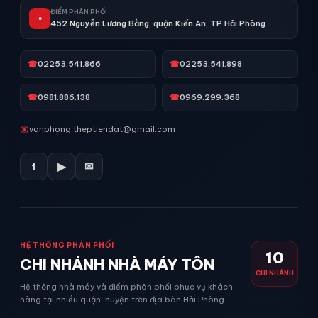
ĐIỂM PHÂN PHỐI
●
452 Nguyễn Lương Bằng, quận Kiến An, TP Hải Phòng
☎
02253.541.866
☎
02253.541.898
☎
0981.886.138
☎
0969.299.368
✉
vanphong.theptiendat@gmail.com
f
▶
✉
HỆ THỐNG PHÂN PHỐI
10
CHI NHÁNH NHÀ MÁY TÔN
CHI NHÁNH
Hệ thống nhà máy và điểm phân phối phục vụ khách
hàng tại nhiều quận, huyện trên địa bàn Hải Phòng.