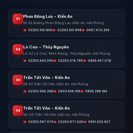
Phan Đăng Lưu – Kiến An
01
Số 33 Đường Phan Đăng Lưu, Kiến An, Hải Phòng
02253.541.866
02253.541.898
0967.470.359
Lò Cao – Thủy Nguyên
02
Lô A2 Lò Cao, Kênh Giang, Thủy Nguyên, Hải Phòng
02253.643.999
02253.574.789
0865.467.078
Trần Tất Văn – Kiến An
03
Số 411 Trần Tất Văn, Kiến An, Hải Phòng
02253.546.268
0693.546.198
0865.288.184
Trần Tất Văn – Kiến An
04
Số 129 Trần Tất Văn, Kiến An, Hải Phòng
02253.547.979
02253.877.626
0961.620.827