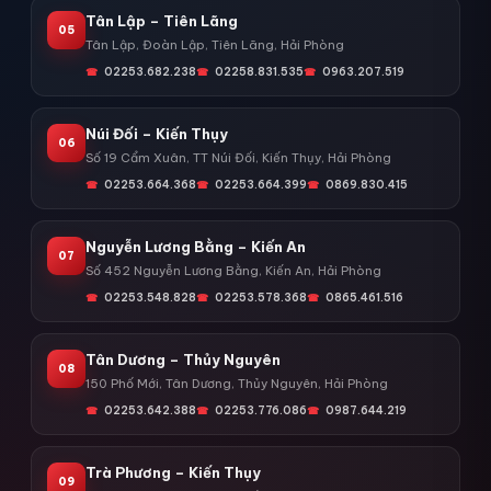
Tân Lập – Tiên Lãng
05
Tân Lập, Đoàn Lập, Tiên Lãng, Hải Phòng
02253.682.238
02258.831.535
0963.207.519
Núi Đối – Kiến Thụy
06
Số 19 Cẩm Xuân, TT Núi Đối, Kiến Thụy, Hải Phòng
02253.664.368
02253.664.399
0869.830.415
Nguyễn Lương Bằng – Kiến An
07
Số 452 Nguyễn Lương Bằng, Kiến An, Hải Phòng
02253.548.828
02253.578.368
0865.461.516
Tân Dương – Thủy Nguyên
08
150 Phố Mới, Tân Dương, Thủy Nguyên, Hải Phòng
02253.642.388
02253.776.086
0987.644.219
Trà Phương – Kiến Thụy
09