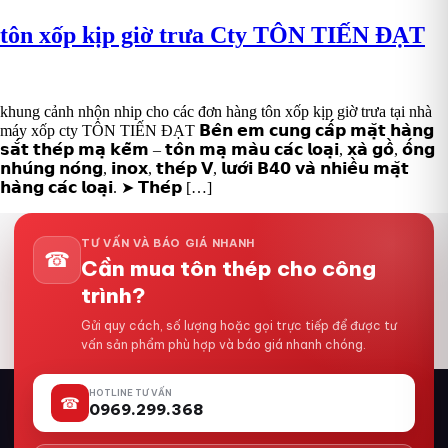
tôn xốp kịp giờ trưa Cty TÔN TIẾN ĐẠT
khung cảnh nhộn nhip cho các đơn hàng tôn xốp kịp giờ trưa tại nhà
máy xốp cty TÔN TIẾN ĐẠT 𝗕𝗲̂𝗻 𝗲𝗺 𝗰𝘂𝗻𝗴 𝗰𝗮̂́𝗽 𝗺𝗮̣̆𝘁 𝗵𝗮̀𝗻𝗴
𝘀𝗮̆́𝘁 𝘁𝗵𝗲́𝗽 𝗺𝗮̣ 𝗸𝗲̃𝗺 – 𝘁𝗼̂𝗻 𝗺𝗮̣ 𝗺𝗮̀𝘂 𝗰𝗮́𝗰 𝗹𝗼𝗮̣𝗶, 𝘅𝗮̀ 𝗴𝗼̂̀, 𝗼̂́𝗻𝗴
𝗻𝗵𝘂́𝗻𝗴 𝗻𝗼́𝗻𝗴, 𝗶𝗻𝗼𝘅, 𝘁𝗵𝗲́𝗽 𝗩, 𝗹𝘂̛𝗼̛́𝗶 𝗕𝟰𝟬 𝘃𝗮̀ 𝗻𝗵𝗶𝗲̂̀𝘂 𝗺𝗮̣̆𝘁
𝗵𝗮̀𝗻𝗴 𝗰𝗮́𝗰 𝗹𝗼𝗮̣𝗶. ➤ 𝗧𝗵𝗲́𝗽 […]
TƯ VẤN VÀ BÁO GIÁ NHANH
☎
Cần mua tôn thép cho công
trình?
Gửi quy cách, số lượng hoặc gọi trực tiếp để được tư
vấn sản phẩm phù hợp và báo giá nhanh chóng.
HOTLINE TƯ VẤN
☎
0969.299.368