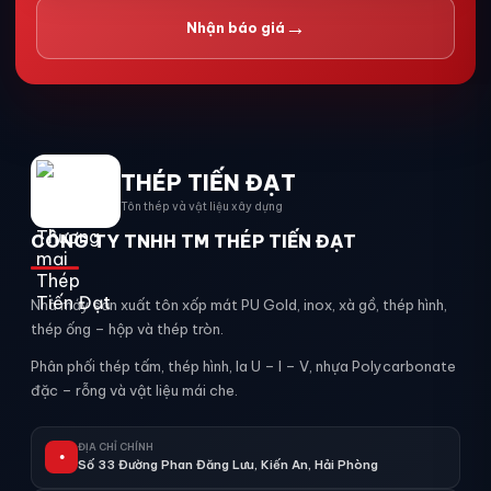
→
Nhận báo giá
THÉP TIẾN ĐẠT
Tôn thép và vật liệu xây dựng
CÔNG TY TNHH TM THÉP TIẾN ĐẠT
Nhà máy sản xuất tôn xốp mát PU Gold, inox, xà gồ, thép hình,
thép ống – hộp và thép tròn.
Phân phối thép tấm, thép hình, la U – I – V, nhựa Polycarbonate
đặc – rỗng và vật liệu mái che.
ĐỊA CHỈ CHÍNH
●
Số 33 Đường Phan Đăng Lưu, Kiến An, Hải Phòng