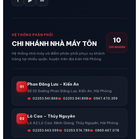
f
▶
✉
HỆ THỐNG PHÂN PHỐI
10
CHI NHÁNH NHÀ MÁY TÔN
CHI NHÁNH
Hệ thống nhà máy và điểm phân phối phục vụ khách
hàng tại nhiều quận, huyện trên địa bàn Hải Phòng.
Phan Đăng Lưu – Kiến An
01
Số 33 Đường Phan Đăng Lưu, Kiến An, Hải Phòng
02253.541.866
02253.541.898
0967.470.359
Lò Cao – Thủy Nguyên
02
Lô A2 Lò Cao, Kênh Giang, Thủy Nguyên, Hải Phòng
02253.643.999
02253.574.789
0865.467.078