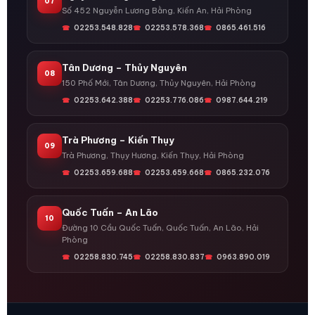
07
Số 452 Nguyễn Lương Bằng, Kiến An, Hải Phòng
02253.548.828
02253.578.368
0865.461.516
Tân Dương – Thủy Nguyên
08
150 Phố Mới, Tân Dương, Thủy Nguyên, Hải Phòng
02253.642.388
02253.776.086
0987.644.219
Trà Phương – Kiến Thụy
09
Trà Phương, Thụy Hương, Kiến Thụy, Hải Phòng
02253.659.688
02253.659.668
0865.232.076
Quốc Tuấn – An Lão
10
Đường 10 Cầu Quốc Tuấn, Quốc Tuấn, An Lão, Hải
Phòng
02258.830.745
02258.830.837
0963.890.019