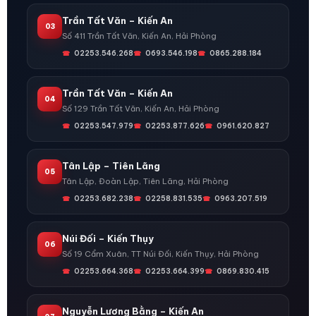
Trần Tất Văn – Kiến An
03
Số 411 Trần Tất Văn, Kiến An, Hải Phòng
02253.546.268
0693.546.198
0865.288.184
Trần Tất Văn – Kiến An
04
Số 129 Trần Tất Văn, Kiến An, Hải Phòng
02253.547.979
02253.877.626
0961.620.827
Tân Lập – Tiên Lãng
05
Tân Lập, Đoàn Lập, Tiên Lãng, Hải Phòng
02253.682.238
02258.831.535
0963.207.519
Núi Đối – Kiến Thụy
06
Số 19 Cẩm Xuân, TT Núi Đối, Kiến Thụy, Hải Phòng
02253.664.368
02253.664.399
0869.830.415
Nguyễn Lương Bằng – Kiến An