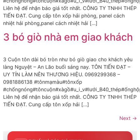
#chốngnóng#tôncuộn#xàgồ#u_i_v#lưới_B40_thép#ốnghộ
Liên hệ để nhận báo giá tốt nhất. CÔNG TY TNHH THÉP
TIẾN ĐẠT. Cung cấp tôn xốp hải phòng, panel cách
nhiệt hải phòng,panel cách nhiệt hải […]
3 bó giò nhà em giao khách
3 Cuộn tôn dài bó tròn như bó giò giao cho khách yêu
làng Nguyệt – An Lão buổi sáng nay. TÔN TIẾN ĐẠT –
UY TÍN LÀM NÊN THƯƠNG HIỆU. 0969299368 –
0981886138 #tônmạmàu#tônxốp
#chốngnóng#tôncuộn#xàgồ#u_i_v#lưới_B40_thép#ốnghộ
Liên hệ để nhận báo giá tốt nhất. CÔNG TY TNHH THÉP
TIẾN ĐẠT. Cung cấp tôn xốp hải […]
Next
→