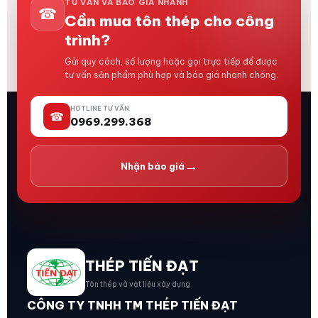
TƯ VẤN VÀ BÁO GIÁ NHANH
☎
Cần mua tôn thép cho công
trình?
Gửi quy cách, số lượng hoặc gọi trực tiếp để được
tư vấn sản phẩm phù hợp và báo giá nhanh chóng.
HOTLINE TƯ VẤN
☎
0969.299.368
→
Nhận báo giá
THÉP TIẾN ĐẠT
Tôn thép và vật liệu xây dựng
CÔNG TY TNHH TM THÉP TIẾN ĐẠT