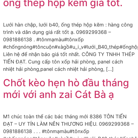
ống thép hộp kẽm giá tốt.
Lưới hàn chập, lưới b40, ống thép hộp kẽm : hàng công
trình và dân dụng giá rất tốt ạ. 0969299368 –
0981886138 . #tônmạmàu#tônxốp
#chốngnóng#tôncuộn#xàgồ#u_i_v#lưới_B40_thép#ốnghộ
Liên hệ để nhận báo giá tốt nhất. CÔNG TY TNHH THÉP
TIẾN ĐẠT. Cung cấp tôn xốp hải phòng, panel cách
nhiệt hải phòng,panel cách nhiệt hải phòng, […]
Chốt kèo hẹn hò đầu tháng
mới với anh zai Cát Bà ạ
M1 chúc toàn thể các bác tháng mới 8386 TÔN TIẾN
ĐẠT – UY TÍN LÀM NÊN THƯƠNG HIỆU. 0969299368 –
0981886138 . . . #tônmạmàu#tônxốp