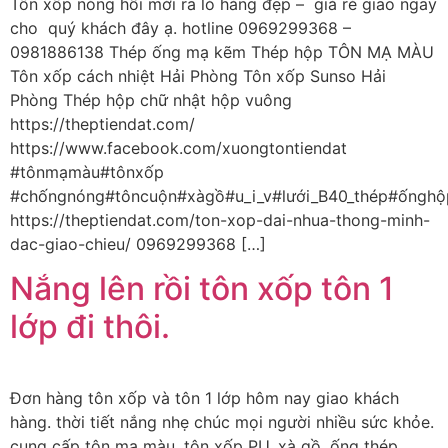
Tôn xốp nóng hổi mới ra lò hàng đẹp – giá rẻ giao ngay
cho quý khách đây ạ. hotline 0969299368 –
0981886138 Thép ống mạ kẽm Thép hộp TÔN MẠ MÀU
Tôn xốp cách nhiệt Hải Phòng Tôn xốp Sunso Hải
Phòng Thép hộp chữ nhật hộp vuông
https://theptiendat.com/
https://www.facebook.com/xuongtontiendat
#tônmạmàu#tônxốp
#chốngnóng#tôncuộn#xàgồ#u_i_v#lưới_B40_thép#ốnghộ
https://theptiendat.com/ton-xop-dai-nhua-thong-minh-
dac-giao-chieu/ 0969299368 […]
Nắng lên rồi tôn xốp tôn 1
lớp đi thôi.
Đơn hàng tôn xốp và tôn 1 lớp hôm nay giao khách
hàng. thời tiết nắng nhẹ chúc mọi người nhiều sức khỏe.
cung cấp tôn mạ màu, tôn xốp PU, xà gồ, ống thép ,