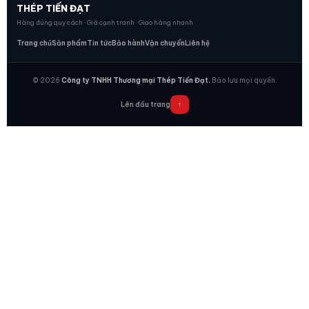
THÉP TIẾN ĐẠT
Hàng đúng quy cách · Giá cạnh tranh · Giao hàng nhanh
Trang chủ
Sản phẩm
Tin tức
Bảo hành
Vận chuyển
Liên hệ
© 2026
Công ty TNHH Thương mại Thép Tiến Đạt.
Bảo lưu mọi quyền.
Lên đầu trang
↑