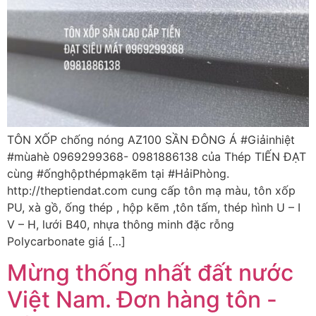
TÔN XỐP chống nóng AZ100 SẦN ĐÔNG Á #Giảinhiệt
#mùahè 0969299368- 0981886138 của Thép TIẾN ĐẠT
cùng #ốnghộpthépmạkẽm tại #HảiPhòng.
http://theptiendat.com cung cấp tôn mạ màu, tôn xốp
PU, xà gồ, ống thép , hộp kẽm ,tôn tấm, thép hình U – I
V – H, lưới B40, nhựa thông minh đặc rỗng
Polycarbonate giá […]
Mừng thống nhất đất nước
Việt Nam. Đơn hàng tôn -