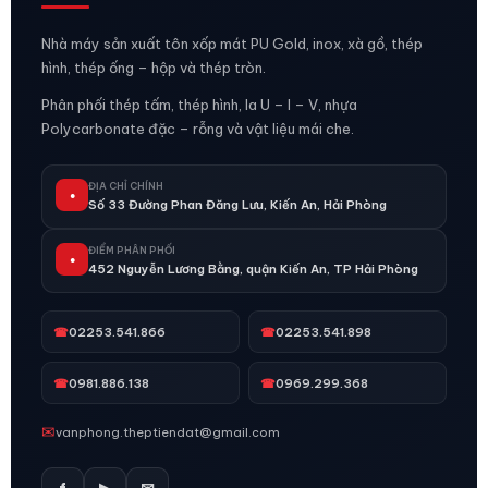
Nhà máy sản xuất tôn xốp mát PU Gold, inox, xà gồ, thép
hình, thép ống – hộp và thép tròn.
Phân phối thép tấm, thép hình, la U – I – V, nhựa
Polycarbonate đặc – rỗng và vật liệu mái che.
ĐỊA CHỈ CHÍNH
●
Số 33 Đường Phan Đăng Lưu, Kiến An, Hải Phòng
ĐIỂM PHÂN PHỐI
●
452 Nguyễn Lương Bằng, quận Kiến An, TP Hải Phòng
☎
02253.541.866
☎
02253.541.898
☎
0981.886.138
☎
0969.299.368
✉
vanphong.theptiendat@gmail.com