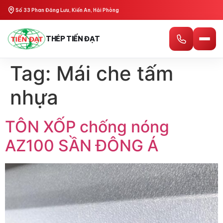
Số 33 Phan Đăng Lưu, Kiến An, Hải Phòng
THÉP TIẾN ĐẠT
Tag:
Mái che tấm
nhựa
TÔN XỐP chống nóng
AZ100 SẦN ĐÔNG Á