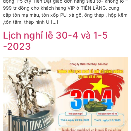
động 1-5 cty Tiến Đạt giao đơn hàng siêu to- khổng lồ –
999 tr đồng cho khách hàng VIP ở TIÊN LÃNG. cung
cấp tôn mạ màu, tôn xốp PU, xà gồ, ống thép , hộp kẽm
,tôn tấm, thép hình U […]
Lịch nghỉ lễ 30-4 và 1-5
-2023