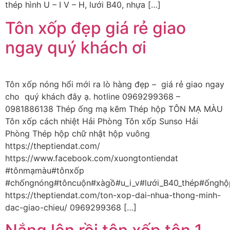
thép hình U – I V – H, lưới B40, nhựa […]
Tôn xốp đẹp giá rẻ giao
ngay quý khách ơi
Tôn xốp nóng hổi mới ra lò hàng đẹp – giá rẻ giao ngay
cho quý khách đây ạ. hotline 0969299368 –
0981886138 Thép ống mạ kẽm Thép hộp TÔN MẠ MÀU
Tôn xốp cách nhiệt Hải Phòng Tôn xốp Sunso Hải
Phòng Thép hộp chữ nhật hộp vuông
https://theptiendat.com/
https://www.facebook.com/xuongtontiendat
#tônmạmàu#tônxốp
#chốngnóng#tôncuộn#xàgồ#u_i_v#lưới_B40_thép#ốnghộ
https://theptiendat.com/ton-xop-dai-nhua-thong-minh-
dac-giao-chieu/ 0969299368 […]