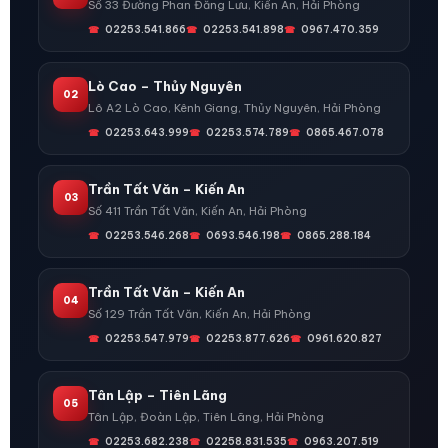
Số 33 Đường Phan Đăng Lưu, Kiến An, Hải Phòng
02253.541.866
02253.541.898
0967.470.359
Lò Cao – Thủy Nguyên
02
Lô A2 Lò Cao, Kênh Giang, Thủy Nguyên, Hải Phòng
02253.643.999
02253.574.789
0865.467.078
Trần Tất Văn – Kiến An
03
Số 411 Trần Tất Văn, Kiến An, Hải Phòng
02253.546.268
0693.546.198
0865.288.184
Trần Tất Văn – Kiến An
04
Số 129 Trần Tất Văn, Kiến An, Hải Phòng
02253.547.979
02253.877.626
0961.620.827
Tân Lập – Tiên Lãng
05
Tân Lập, Đoàn Lập, Tiên Lãng, Hải Phòng
02253.682.238
02258.831.535
0963.207.519