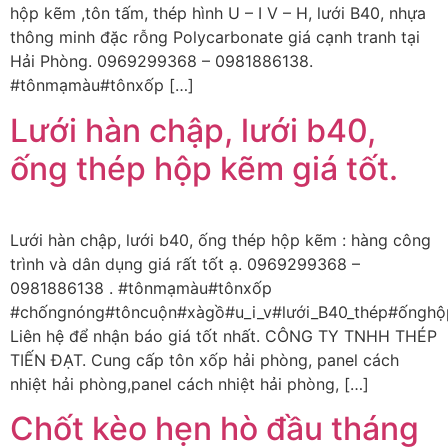
hộp kẽm ,tôn tấm, thép hình U – I V – H, lưới B40, nhựa
thông minh đặc rỗng Polycarbonate giá cạnh tranh tại
Hải Phòng. 0969299368 – 0981886138.
#tônmạmàu#tônxốp […]
Lưới hàn chập, lưới b40,
ống thép hộp kẽm giá tốt.
Lưới hàn chập, lưới b40, ống thép hộp kẽm : hàng công
trình và dân dụng giá rất tốt ạ. 0969299368 –
0981886138 . #tônmạmàu#tônxốp
#chốngnóng#tôncuộn#xàgồ#u_i_v#lưới_B40_thép#ốnghộ
Liên hệ để nhận báo giá tốt nhất. CÔNG TY TNHH THÉP
TIẾN ĐẠT. Cung cấp tôn xốp hải phòng, panel cách
nhiệt hải phòng,panel cách nhiệt hải phòng, […]
Chốt kèo hẹn hò đầu tháng