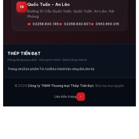
Quốc Tuấn – An Lão
10
Đường 10 Cầu Quốc Tuấn, Quốc Tuấn, An Lão, Hải
Phòng
02258.830.745
02258.830.837
0963.890.019
THÉP TIẾN ĐẠT
Hàng đúng quy cách · Giá cạnh tranh · Giao hàng nhanh
Trang chủ
Sản phẩm
Tin tức
Bảo hành
Vận chuyển
Liên hệ
© 2026
Công ty TNHH Thương mại Thép Tiến Đạt.
Bảo lưu mọi quyền.
Lên đầu trang
↑