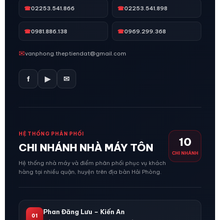
☎
02253.541.866
☎
02253.541.898
☎
0981.886.138
☎
0969.299.368
✉
vanphong.theptiendat@gmail.com
f
▶
✉
HỆ THỐNG PHÂN PHỐI
10
CHI NHÁNH NHÀ MÁY TÔN
CHI NHÁNH
Hệ thống nhà máy và điểm phân phối phục vụ khách
hàng tại nhiều quận, huyện trên địa bàn Hải Phòng.
Phan Đăng Lưu – Kiến An
01