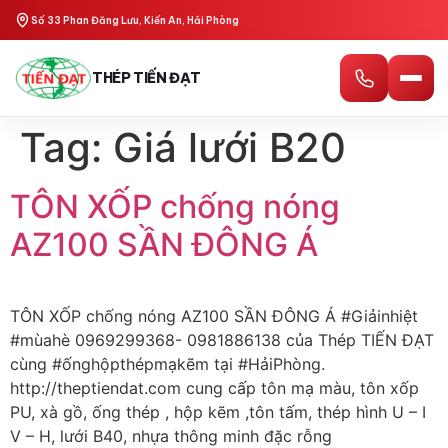
Số 33 Phan Đăng Lưu, Kiến An, Hải Phòng
THÉP TIẾN ĐẠT
Tag:
Giá lưới B20
TÔN XỐP chống nóng
AZ100 SẦN ĐÔNG Á
TÔN XỐP chống nóng AZ100 SẦN ĐÔNG Á #Giảinhiệt
#mùahè 0969299368- 0981886138 của Thép TIẾN ĐẠT
cùng #ốnghộpthépmạkẽm tại #HảiPhòng.
http://theptiendat.com cung cấp tôn mạ màu, tôn xốp
PU, xà gồ, ống thép , hộp kẽm ,tôn tấm, thép hình U – I
V – H, lưới B40, nhựa thông minh đặc rỗng