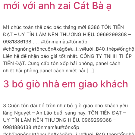
mới với anh zai Cát Bà ạ
M1 chúc toàn thể các bác tháng mới 8386 TÔN TIẾN
ĐẠT – UY TÍN LÀM NÊN THƯƠNG HIỆU. 0969299368 –
0981886138 . . . #tônmạmàu#tônxốp
#chốngnóng#tôncuộn#xàgồ#u_i_v#lưới_B40_thép#ốnghộ
Liên hệ để nhận báo giá tốt nhất. CÔNG TY TNHH THÉP
TIẾN ĐẠT. Cung cấp tôn xốp hải phòng, panel cách
nhiệt hải phòng,panel cách nhiệt hải […]
3 bó giò nhà em giao khách
3 Cuộn tôn dài bó tròn như bó giò giao cho khách yêu
làng Nguyệt – An Lão buổi sáng nay. TÔN TIẾN ĐẠT –
UY TÍN LÀM NÊN THƯƠNG HIỆU. 0969299368 –
0981886138 #tônmạmàu#tônxốp
#chốngnóng#tôncuộn#xàgồ#u_i_v#lưới_B40_thép#ốnghộ