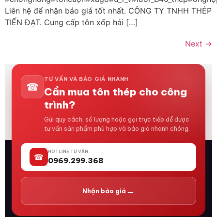
Liên hệ để nhận báo giá tốt nhất. CÔNG TY TNHH THÉP
TIẾN ĐẠT. Cung cấp tôn xốp hải […]
Next
→
TƯ VẤN VÀ BÁO GIÁ NHANH
☎
Cần mua tôn thép cho công
trình?
Gửi quy cách, số lượng hoặc gọi trực tiếp để được
tư vấn sản phẩm phù hợp và báo giá nhanh chóng.
HOTLINE TƯ VẤN
☎
0969.299.368
→
Nhận báo giá