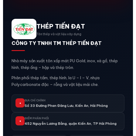
THÉP TIẾN ĐẠT
Tôn thép và vật liệu xây dựng
CÔNG TY TNHH TM THÉP TIẾN ĐẠT
Nhà máy sản xuất tôn xốp mát PU Gold, inox, xà gồ, thép
hình, thép ống – hộp và thép tròn.
Phân phối thép tấm, thép hình, la U – I – V, nhựa
Polycarbonate đặc – rỗng và vật liệu mái che.
ĐỊA CHỈ CHÍNH
●
Số 33 Đường Phan Đăng Lưu, Kiến An, Hải Phòng
ĐIỂM PHÂN PHỐI
●
452 Nguyễn Lương Bằng, quận Kiến An, TP Hải Phòng