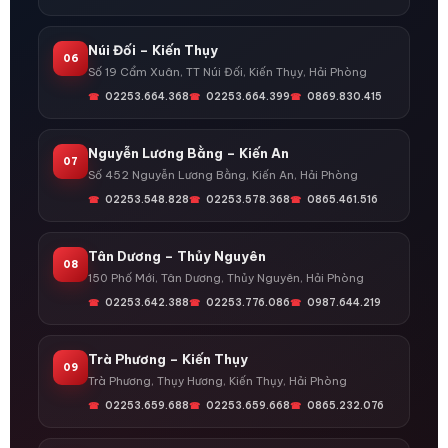
Núi Đối – Kiến Thụy
06
Số 19 Cẩm Xuân, TT Núi Đối, Kiến Thụy, Hải Phòng
02253.664.368
02253.664.399
0869.830.415
Nguyễn Lương Bằng – Kiến An
07
Số 452 Nguyễn Lương Bằng, Kiến An, Hải Phòng
02253.548.828
02253.578.368
0865.461.516
Tân Dương – Thủy Nguyên
08
150 Phố Mới, Tân Dương, Thủy Nguyên, Hải Phòng
02253.642.388
02253.776.086
0987.644.219
Trà Phương – Kiến Thụy
09
Trà Phương, Thụy Hương, Kiến Thụy, Hải Phòng
02253.659.688
02253.659.668
0865.232.076