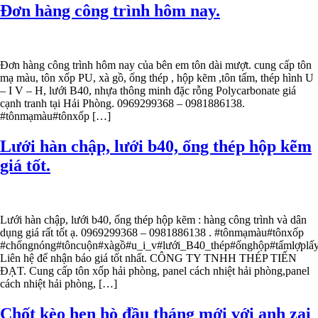
Đơn hàng công trình hôm nay.
Đơn hàng công trình hôm nay của bên em tôn dài mượt. cung cấp tôn
mạ màu, tôn xốp PU, xà gồ, ống thép , hộp kẽm ,tôn tấm, thép hình U
– I V – H, lưới B40, nhựa thông minh đặc rỗng Polycarbonate giá
cạnh tranh tại Hải Phòng. 0969299368 – 0981886138.
#tônmạmàu#tônxốp […]
Lưới hàn chập, lưới b40, ống thép hộp kẽm
giá tốt.
Lưới hàn chập, lưới b40, ống thép hộp kẽm : hàng công trình và dân
dụng giá rất tốt ạ. 0969299368 – 0981886138 . #tônmạmàu#tônxốp
#chốngnóng#tôncuộn#xàgồ#u_i_v#lưới_B40_thép#ốnghộp#tấmlợp
Liên hệ để nhận báo giá tốt nhất. CÔNG TY TNHH THÉP TIẾN
ĐẠT. Cung cấp tôn xốp hải phòng, panel cách nhiệt hải phòng,panel
cách nhiệt hải phòng, […]
Chốt kèo hẹn hò đầu tháng mới với anh zai