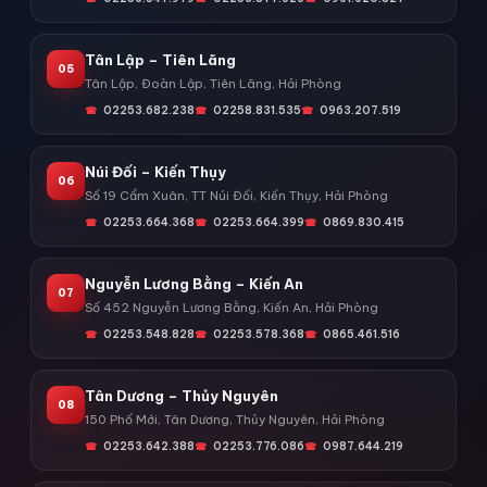
Tân Lập – Tiên Lãng
05
Tân Lập, Đoàn Lập, Tiên Lãng, Hải Phòng
02253.682.238
02258.831.535
0963.207.519
Núi Đối – Kiến Thụy
06
Số 19 Cẩm Xuân, TT Núi Đối, Kiến Thụy, Hải Phòng
02253.664.368
02253.664.399
0869.830.415
Nguyễn Lương Bằng – Kiến An
07
Số 452 Nguyễn Lương Bằng, Kiến An, Hải Phòng
02253.548.828
02253.578.368
0865.461.516
Tân Dương – Thủy Nguyên
08
150 Phố Mới, Tân Dương, Thủy Nguyên, Hải Phòng
02253.642.388
02253.776.086
0987.644.219