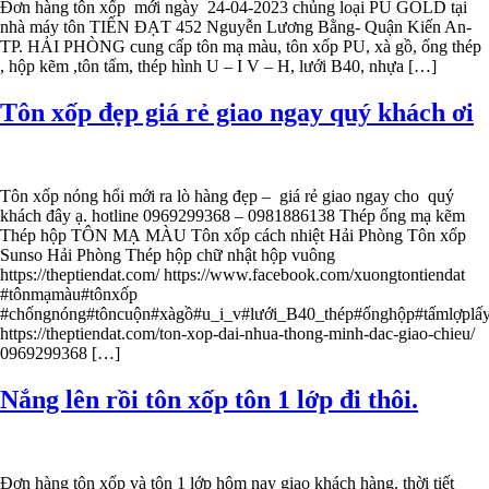
Đơn hàng tôn xốp mới ngày 24-04-2023 chủng loại PU GOLD tại
nhà máy tôn TIẾN ĐẠT 452 Nguyễn Lương Bằng- Quận Kiến An-
TP. HẢI PHÒNG cung cấp tôn mạ màu, tôn xốp PU, xà gồ, ống thép
, hộp kẽm ,tôn tấm, thép hình U – I V – H, lưới B40, nhựa […]
Tôn xốp đẹp giá rẻ giao ngay quý khách ơi
Tôn xốp nóng hổi mới ra lò hàng đẹp – giá rẻ giao ngay cho quý
khách đây ạ. hotline 0969299368 – 0981886138 Thép ống mạ kẽm
Thép hộp TÔN MẠ MÀU Tôn xốp cách nhiệt Hải Phòng Tôn xốp
Sunso Hải Phòng Thép hộp chữ nhật hộp vuông
https://theptiendat.com/ https://www.facebook.com/xuongtontiendat
#tônmạmàu#tônxốp
#chốngnóng#tôncuộn#xàgồ#u_i_v#lưới_B40_thép#ốnghộp#tấmlợp
https://theptiendat.com/ton-xop-dai-nhua-thong-minh-dac-giao-chieu/
0969299368 […]
Nắng lên rồi tôn xốp tôn 1 lớp đi thôi.
Đơn hàng tôn xốp và tôn 1 lớp hôm nay giao khách hàng. thời tiết