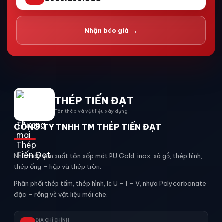
→
Nhận báo giá
THÉP TIẾN ĐẠT
Tôn thép và vật liệu xây dựng
CÔNG TY TNHH TM THÉP TIẾN ĐẠT
Nhà máy sản xuất tôn xốp mát PU Gold, inox, xà gồ, thép hình,
thép ống – hộp và thép tròn.
Phân phối thép tấm, thép hình, la U – I – V, nhựa Polycarbonate
đặc – rỗng và vật liệu mái che.
ĐỊA CHỈ CHÍNH