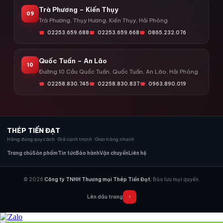
Trà Phương – Kiến Thụy
09
Trà Phương, Thụy Hương, Kiến Thụy, Hải Phòng
02253.659.688
02253.659.668
0865.232.076
Quốc Tuấn – An Lão
10
Đường 10 Cầu Quốc Tuấn, Quốc Tuấn, An Lão, Hải Phòng
02258.830.745
02258.830.837
0963.890.019
THÉP TIẾN ĐẠT
Hàng đúng quy cách · Giá cạnh tranh · Giao hàng nhanh
Trang chủ
Sản phẩm
Tin tức
Bảo hành
Vận chuyển
Liên hệ
© 2026
Công ty TNHH Thương mại Thép Tiến Đạt.
Bảo lưu mọi quyền.
Lên đầu trang
↑