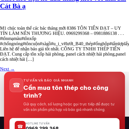
Cát Bà ạ
M1 chúc toàn thể các bác tháng mới 8386 TÔN TIẾN ĐẠT – UY
TÍN LÀM NÊN THƯƠNG HIỆU. 0969299368 – 0981886138 . . .
#tônmạmàu#tônxốp
#chốngnóng#tôncuộn#xàgồ#u_i_v#lưới_B40_thép#ốnghộp#tấmlợp
Liên hệ để nhận báo giá tốt nhất. CÔNG TY TNHH THÉP TIẾN
ĐẠT. Cung cấp tôn xốp hải phòng, panel cách nhiệt hải phòng,panel
cách nhiệt hải […]
Next
→
TƯ VẤN VÀ BÁO GIÁ NHANH
☎
Cần mua tôn thép cho công
trình?
Gửi quy cách, số lượng hoặc gọi trực tiếp để được tư
vấn sản phẩm phù hợp và báo giá nhanh chóng.
HOTLINE TƯ VẤN
☎
0969.299.368