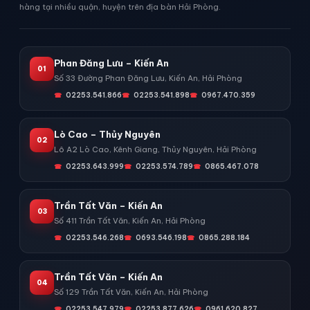
hàng tại nhiều quận, huyện trên địa bàn Hải Phòng.
Phan Đăng Lưu – Kiến An
01
Số 33 Đường Phan Đăng Lưu, Kiến An, Hải Phòng
02253.541.866
02253.541.898
0967.470.359
Lò Cao – Thủy Nguyên
02
Lô A2 Lò Cao, Kênh Giang, Thủy Nguyên, Hải Phòng
02253.643.999
02253.574.789
0865.467.078
Trần Tất Văn – Kiến An
03
Số 411 Trần Tất Văn, Kiến An, Hải Phòng
02253.546.268
0693.546.198
0865.288.184
Trần Tất Văn – Kiến An
04
Số 129 Trần Tất Văn, Kiến An, Hải Phòng
02253.547.979
02253.877.626
0961.620.827