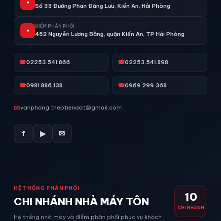
●
Số 33 Đường Phan Đăng Lưu, Kiến An, Hải Phòng
ĐIỂM PHÂN PHỐI
●
452 Nguyễn Lương Bằng, quận Kiến An, TP Hải Phòng
☎
02253.541.866
☎
02253.541.898
☎
0981.886.138
☎
0969.299.368
✉
vanphong.theptiendat@gmail.com
f
▶
✉
HỆ THỐNG PHÂN PHỐI
10
CHI NHÁNH NHÀ MÁY TÔN
CHI NHÁNH
Hệ thống nhà máy và điểm phân phối phục vụ khách