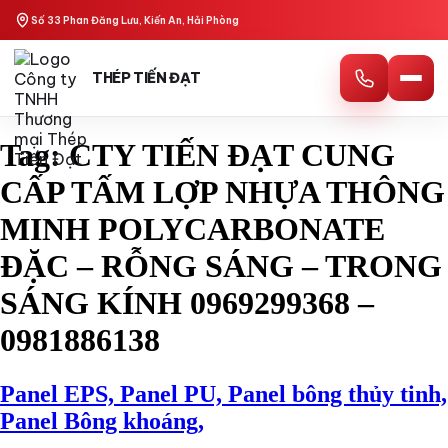
Skip
Số 33 Phan Đăng Lưu, Kiến An, Hải Phòng
to
content
THÉP TIẾN ĐẠT
Tag:
CTY TIẾN ĐẠT CUNG
CẤP TẤM LỢP NHỰA THÔNG
MINH POLYCARBONATE
ĐẶC – RỖNG SÁNG – TRONG
SÁNG KÍNH 0969299368 –
0981886138
Panel EPS, Panel PU, Panel bông thủy tinh,
Panel Bông khoáng,