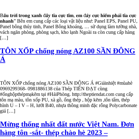
B𝐚̂̀𝐮 𝐭𝐫𝐨̛̀𝐢 𝐭𝐫𝐨𝐧𝐠 𝐱𝐚𝐧𝐡 đ𝐚̂̀𝐲 𝐭𝐢𝐚 𝐜𝐮̛̣𝐜 𝐭𝐢́𝐦, 𝐞𝐦 đ𝐚̂𝐲 𝐜𝐮̛̣𝐜 𝐡𝐢𝐞̂́𝐦 𝐩𝐡𝐚̉𝐢 𝐭𝐢𝐚 𝐜𝐮̛̣𝐜
𝐧𝐡𝐚𝐧𝐡” Bên em cung cấp các loại vật liệu như: Panel EPS, Panel PU,
Panel bông thủy tinh, Panel Bông khoáng, … sử dụng làm tường nhà,
vách ngăn phòng, phòng sạch, kho lạnh Ngoài ra còn cung cấp hàng
[…]
TÔN XỐP chống nóng AZ100 SẦN ĐÔNG
Á
TÔN XỐP chống nóng AZ100 SẦN ĐÔNG Á #Giảinhiệt #mùahè
0969299368- 0981886138 của Thép TIẾN ĐẠT cùng
#ốnghộpthépmạkẽm tại #HảiPhòng. http://theptiendat.com cung cấp
tôn mạ màu, tôn xốp PU, xà gồ, ống thép , hộp kẽm ,tôn tấm, thép
hình U – I V – H, lưới B40, nhựa thông minh đặc rỗng Polycarbonate
giá […]
Mừng thống nhất đất nước Việt Nam. Đơn
hàng tôn -sắt- thép chào hè 2023 –