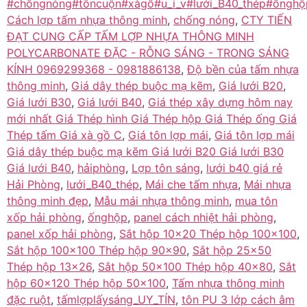
#chốngnóng#tôncuộn#xàgồ#u_i_v#lưới_B40_thép#ốnghộ
Cách lợp tấm nhựa thông minh
,
chống nóng
,
CTY TIẾN
ĐẠT CUNG CẤP TẤM LỢP NHỰA THÔNG MINH
POLYCARBONATE ĐẶC - RỖNG SÁNG - TRONG SÁNG
KÍNH 0969299368 - 0981886138
,
Độ bền của tấm nhựa
thông minh
,
Giá dây thép buộc mạ kẽm
,
Giá lưới B20
,
Giá lưới B30
,
Giá lưới B40
,
Giá thép xây dựng hôm nay
mới nhất Giá Thép hình Giá Thép hộp Giá Thép ống Giá
Thép tấm Giá xà gồ C
,
Giá tôn lợp mái
,
Giá tôn lợp mái
Giá dây thép buộc mạ kẽm Giá lưới B20 Giá lưới B30
Giá lưới B40
,
hảiphòng
,
Lợp tôn sáng
,
lưới b40 giá rẻ
Hải Phòng
,
lưới_B40_thép
,
Mái che tấm nhựa
,
Mái nhựa
thông minh đẹp
,
Mẫu mái nhựa thông minh
,
mua tôn
xốp hải phòng
,
ốnghộp
,
panel cách nhiệt hải phòng
,
panel xốp hải phòng
,
Sắt hộp 10×20 Thép hộp 100×100
,
Sắt hộp 100×100 Thép hộp 90×90
,
Sắt hộp 25×50
Thép hộp 13×26
,
Sắt hộp 50×100 Thép hộp 40×80
,
Sắt
hộp 60×120 Thép hộp 50×100
,
Tấm nhựa thông minh
đặc ruột
,
tấmlợplấysáng_UY_TÍN
,
tôn PU 3 lớp cách âm