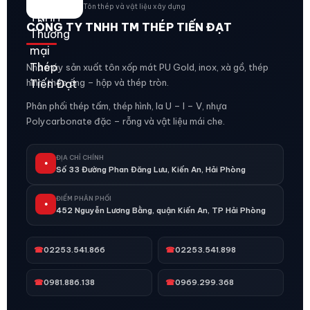
Tôn thép và vật liệu xây dựng
CÔNG TY TNHH TM THÉP TIẾN ĐẠT
Nhà máy sản xuất tôn xốp mát PU Gold, inox, xà gồ, thép
hình, thép ống – hộp và thép tròn.
Phân phối thép tấm, thép hình, la U – I – V, nhựa
Polycarbonate đặc – rỗng và vật liệu mái che.
ĐỊA CHỈ CHÍNH
●
Số 33 Đường Phan Đăng Lưu, Kiến An, Hải Phòng
ĐIỂM PHÂN PHỐI
●
452 Nguyễn Lương Bằng, quận Kiến An, TP Hải Phòng
☎
02253.541.866
☎
02253.541.898
☎
0981.886.138
☎
0969.299.368