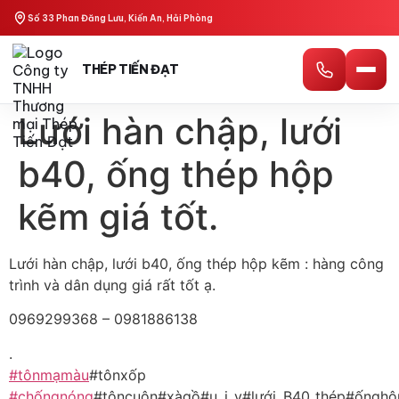
Số 33 Phan Đăng Lưu, Kiến An, Hải Phòng
THÉP TIẾN ĐẠT
Lưới hàn chập, lưới
b40, ống thép hộp
kẽm giá tốt.
Lưới hàn chập, lưới b40, ống thép hộp kẽm : hàng công
trình và dân dụng giá rất tốt ạ.
0969299368 – 0981886138
.
#tônmạmàu
#tônxốp
#chốngnóng
#tôncuộn#xàgồ#u_i_v#lưới_B40_thép#ốngh