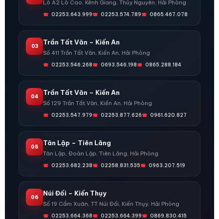
Lô A2 Lò Cao, Kênh Giang, Thủy Nguyên, Hải Phòng
02253.643.999
02253.574.789
0865.467.078
Trần Tất Văn – Kiến An
03
Số 411 Trần Tất Văn, Kiến An, Hải Phòng
02253.546.268
0693.546.198
0865.288.184
Trần Tất Văn – Kiến An
04
Số 129 Trần Tất Văn, Kiến An, Hải Phòng
02253.547.979
02253.877.626
0961.620.827
Tân Lập – Tiên Lãng
05
Tân Lập, Đoàn Lập, Tiên Lãng, Hải Phòng
02253.682.238
02258.831.535
0963.207.519
Núi Đối – Kiến Thụy
06
Số 19 Cẩm Xuân, TT Núi Đối, Kiến Thụy, Hải Phòng
02253.664.368
02253.664.399
0869.830.415