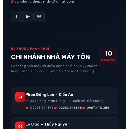
✉
vanphong.theptiendat@gmail.com
f
▶
✉
HỆ THỐNG PHÂN PHỐI
10
CHI NHÁNH NHÀ MÁY TÔN
CHI NHÁNH
Hệ thống nhà máy và điểm phân phối phục vụ khách
hàng tại nhiều quận, huyện trên địa bàn Hải Phòng.
Phan Đăng Lưu – Kiến An
01
Số 33 Đường Phan Đăng Lưu, Kiến An, Hải Phòng
02253.541.866
02253.541.898
0967.470.359
Lò Cao – Thủy Nguyên
02