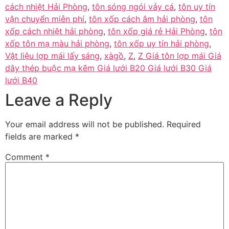
cách nhiệt Hải Phòng
,
tôn sóng ngói vảy cá
,
tôn uy tín
vận chuyển miễn phí
,
tôn xốp cách âm hải phòng
,
tôn
xốp cách nhiệt hải phòng
,
tôn xốp giá rẻ Hải Phòng
,
tôn
xốp tôn mạ màu hải phòng
,
tôn xốp uy tín hải phòng
,
Vật liệu lợp mái lấy sáng
,
xàgồ
,
Z
,
Z Giá tôn lợp mái Giá
dây thép buộc mạ kẽm Giá lưới B20 Giá lưới B30 Giá
lưới B40
Leave a Reply
Your email address will not be published.
Required
fields are marked
*
Comment
*