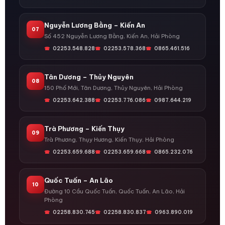
Nguyễn Lương Bằng – Kiến An
07
Số 452 Nguyễn Lương Bằng, Kiến An, Hải Phòng
02253.548.828
02253.578.368
0865.461.516
Tân Dương – Thủy Nguyên
08
150 Phố Mới, Tân Dương, Thủy Nguyên, Hải Phòng
02253.642.388
02253.776.086
0987.644.219
Trà Phương – Kiến Thụy
09
Trà Phương, Thụy Hương, Kiến Thụy, Hải Phòng
02253.659.688
02253.659.668
0865.232.076
Quốc Tuấn – An Lão
10
Đường 10 Cầu Quốc Tuấn, Quốc Tuấn, An Lão, Hải
Phòng
02258.830.745
02258.830.837
0963.890.019