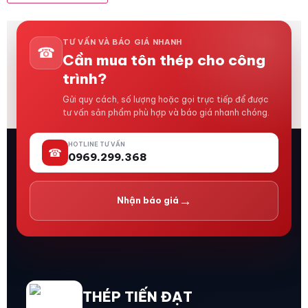
TƯ VẤN VÀ BÁO GIÁ NHANH
☎
Cần mua tôn thép cho công
trình?
Gửi quy cách, số lượng hoặc gọi trực tiếp để được
tư vấn sản phẩm phù hợp và báo giá nhanh chóng.
HOTLINE TƯ VẤN
☎
0969.299.368
→
Nhận báo giá
THÉP TIẾN ĐẠT