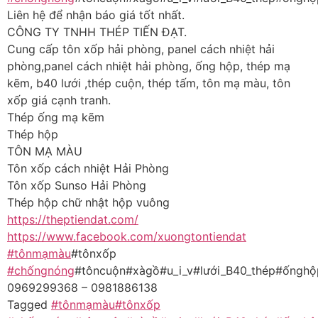
Liên hệ để nhận báo giá tốt nhất.
CÔNG TY TNHH THÉP TIẾN ĐẠT.
Cung cấp tôn xốp hải phòng, panel cách nhiệt hải
phòng,panel cách nhiệt hải phòng, ống hộp, thép mạ
kẽm, b40 lưới ,thép cuộn, thép tấm, tôn mạ màu, tôn
xốp giá cạnh tranh.
Thép ống mạ kẽm
Thép hộp
TÔN MẠ MÀU
Tôn xốp cách nhiệt Hải Phòng
Tôn xốp Sunso Hải Phòng
Thép hộp chữ nhật hộp vuông
https://theptiendat.com/
https://www.facebook.com/xuongtontiendat
#tônmạmàu
#tônxốp
#chốngnóng
#tôncuộn#xàgồ#u_i_v#lưới_B40_thép#ốngh
0969299368 – 0981886138
Tagged
#tônmạmàu#tônxốp