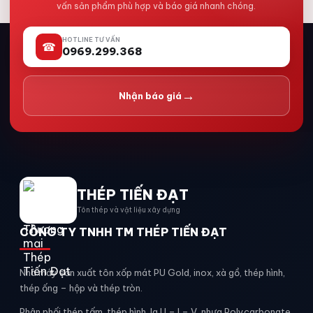
vấn sản phẩm phù hợp và báo giá nhanh chóng.
HOTLINE TƯ VẤN
☎
0969.299.368
→
Nhận báo giá
THÉP TIẾN ĐẠT
Tôn thép và vật liệu xây dựng
CÔNG TY TNHH TM THÉP TIẾN ĐẠT
Nhà máy sản xuất tôn xốp mát PU Gold, inox, xà gồ, thép hình,
thép ống – hộp và thép tròn.
Phân phối thép tấm, thép hình, la U – I – V, nhựa Polycarbonate