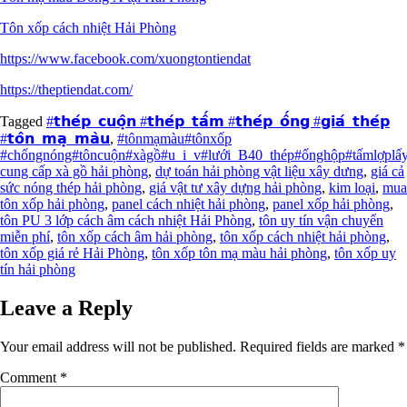
Tôn xốp cách nhiệt Hải Phòng
https://www.facebook.com/xuongtontiendat
https://theptiendat.com/
Tagged
#𝘁𝗵𝗲́𝗽_𝗰𝘂𝗼̣̂𝗻 #𝘁𝗵𝗲́𝗽_𝘁𝗮̂́𝗺 #𝘁𝗵𝗲́𝗽_𝗼̂́𝗻𝗴 #𝗴𝗶𝗮́_𝘁𝗵𝗲́𝗽
#𝘁𝗼̂𝗻_𝗺𝗮̣_𝗺𝗮̀𝘂
,
#tônmạmàu#tônxốp
#chốngnóng#tôncuộn#xàgồ#u_i_v#lưới_B40_thép#ốnghộp#tấmlợp
cung cấp xà gồ hải phòng
,
dự toán hải phòng vật liệu xây dưng
,
giá cả
sức nóng thép hải phòng
,
giá vật tư xây dựng hải phòng
,
kim loại
,
mua
tôn xốp hải phòng
,
panel cách nhiệt hải phòng
,
panel xốp hải phòng
,
tôn PU 3 lớp cách âm cách nhiệt Hải Phòng
,
tôn uy tín vận chuyển
miễn phí
,
tôn xốp cách âm hải phòng
,
tôn xốp cách nhiệt hải phòng
,
tôn xốp giá rẻ Hải Phòng
,
tôn xốp tôn mạ màu hải phòng
,
tôn xốp uy
tín hải phòng
Leave a Reply
Your email address will not be published.
Required fields are marked
*
Comment
*