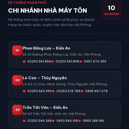
HỆ THỐNG PHÂN PHỐI
10
CHI NHÁNH NHÀ MÁY TÔN
CHI NHÁNH
Hệ thống nhà máy và điểm phân phối phục vụ khách
hàng tại nhiều quận, huyện trên địa bàn Hải Phòng.
Phan Đăng Lưu – Kiến An
01
Số 33 Đường Phan Đăng Lưu, Kiến An, Hải Phòng
02253.541.866
02253.541.898
0967.470.359
Lò Cao – Thủy Nguyên
02
Lô A2 Lò Cao, Kênh Giang, Thủy Nguyên, Hải Phòng
02253.643.999
02253.574.789
0865.467.078
Trần Tất Văn – Kiến An
03
Số 411 Trần Tất Văn, Kiến An, Hải Phòng
02253.546.268
0693.546.198
0865.288.184