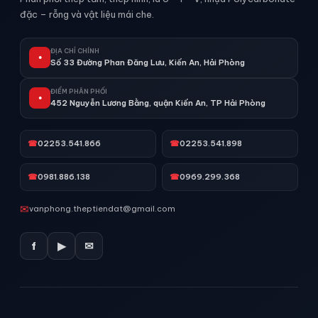
đặc – rỗng và vật liệu mái che.
ĐỊA CHỈ CHÍNH
●
Số 33 Đường Phan Đăng Lưu, Kiến An, Hải Phòng
ĐIỂM PHÂN PHỐI
●
452 Nguyễn Lương Bằng, quận Kiến An, TP Hải Phòng
☎
02253.541.866
☎
02253.541.898
☎
0981.886.138
☎
0969.299.368
✉
vanphong.theptiendat@gmail.com
f
▶
✉