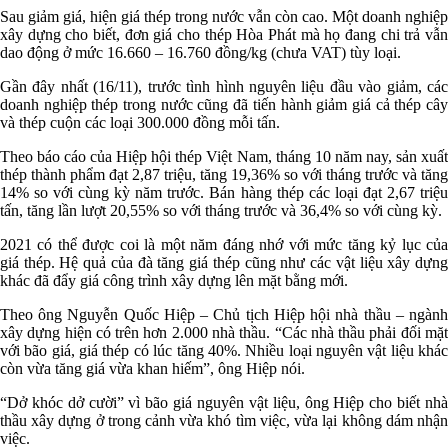
Sau giảm giá, hiện giá thép trong nước vẫn còn cao. Một doanh nghiệp
xây dựng cho biết, đơn giá cho thép Hòa Phát mà họ đang chi trả vẫn
dao động ở mức 16.660 – 16.760 đồng/kg (chưa VAT) tùy loại.
Gần đây nhất (16/11), trước tình hình nguyên liệu đầu vào giảm, các
doanh nghiệp thép trong nước cũng đã tiến hành giảm giá cả thép cây
và thép cuộn các loại 300.000 đồng mỗi tấn.
Theo báo cáo của Hiệp hội thép Việt Nam, tháng 10 năm nay, sản xuất
thép thành phẩm đạt 2,87 triệu, tăng 19,36% so với tháng trước và tăng
14% so với cùng kỳ năm trước. Bán hàng thép các loại đạt 2,67 triệu
tấn, tăng lần lượt 20,55% so với tháng trước và 36,4% so với cùng kỳ.
2021 có thể được coi là một năm đáng nhớ với mức tăng kỷ lục của
giá thép. Hệ quả của đà tăng giá thép cũng như các vật liệu xây dựng
khác đã đẩy giá công trình xây dựng lên mặt bằng mới.
Theo ông Nguyễn Quốc Hiệp – Chủ tịch Hiệp hội nhà thầu – ngành
xây dựng hiện có trên hơn 2.000 nhà thầu. “Các nhà thầu phải đối mặt
với bão giá, giá thép có lúc tăng 40%. Nhiều loại nguyên vật liệu khác
còn vừa tăng giá vừa khan hiếm”, ông Hiệp nói.
“Dở khóc dở cười” vì bão giá nguyên vật liệu, ông Hiệp cho biết nhà
thầu xây dựng ở trong cảnh vừa khó tìm việc, vừa lại không dám nhận
việc.