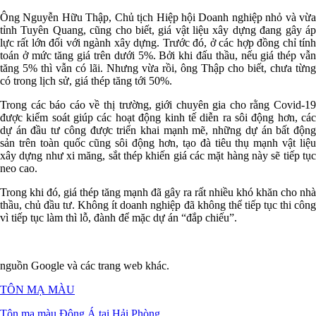
Ông Nguyễn Hữu Thập, Chủ tịch Hiệp hội Doanh nghiệp nhỏ và vừa
tỉnh Tuyên Quang, cũng cho biết, giá vật liệu xây dựng đang gây áp
lực rất lớn đối với ngành xây dựng. Trước đó, ở các hợp đồng chỉ tính
toán ở mức tăng giá trên dưới 5%. Bởi khi đấu thầu, nếu giá thép vẫn
tăng 5% thì vẫn có lãi. Nhưng vừa rồi, ông Thập cho biết, chưa từng
có trong lịch sử, giá thép tăng tới 50%.
Trong các báo cáo về thị trường, giới chuyên gia cho rằng Covid-19
được kiểm soát giúp các hoạt động kinh tế diễn ra sôi động hơn, các
dự án đầu tư công được triển khai mạnh mẽ, những dự án bất động
sản trên toàn quốc cũng sôi động hơn, tạo đà tiêu thụ mạnh vật liệu
xây dựng như xi măng, sắt thép khiến giá các mặt hàng này sẽ tiếp tục
neo cao.
Trong khi đó, giá thép tăng mạnh đã gây ra rất nhiều khó khăn cho nhà
thầu, chủ đầu tư. Không ít doanh nghiệp đã không thể tiếp tục thi công
vì tiếp tục làm thì lỗ, đành để mặc dự án “đắp chiếu”.
nguồn Google và các trang web khác.
TÔN MẠ MÀU
Tôn mạ màu Đông Á tại Hải Phòng