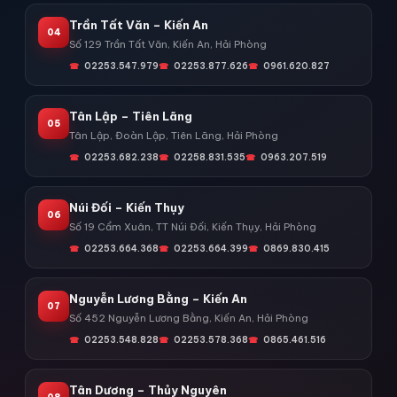
Trần Tất Văn – Kiến An
04
Số 129 Trần Tất Văn, Kiến An, Hải Phòng
02253.547.979
02253.877.626
0961.620.827
Tân Lập – Tiên Lãng
05
Tân Lập, Đoàn Lập, Tiên Lãng, Hải Phòng
02253.682.238
02258.831.535
0963.207.519
Núi Đối – Kiến Thụy
06
Số 19 Cẩm Xuân, TT Núi Đối, Kiến Thụy, Hải Phòng
02253.664.368
02253.664.399
0869.830.415
Nguyễn Lương Bằng – Kiến An
07
Số 452 Nguyễn Lương Bằng, Kiến An, Hải Phòng
02253.548.828
02253.578.368
0865.461.516
Tân Dương – Thủy Nguyên