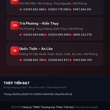
08
150 Phố Mới, Tân Dương, Thủy Nguyên, Hải Phòng
02253.642.388
02253.776.086
0987.644.219
Trà Phương – Kiến Thụy
09
Trà Phương, Thụy Hương, Kiến Thụy, Hải Phòng
02253.659.688
02253.659.668
0865.232.076
Quốc Tuấn – An Lão
10
Đường 10 Cầu Quốc Tuấn, Quốc Tuấn, An Lão, Hải Phòng
02258.830.745
02258.830.837
0963.890.019
THÉP TIẾN ĐẠT
Hàng đúng quy cách · Giá cạnh tranh · Giao hàng nhanh
Trang chủ
Sản phẩm
Tin tức
Bảo hành
Vận chuyển
Liên hệ
© 2026
Công ty TNHH Thương mại Thép Tiến Đạt.
Bảo lưu mọi quyền.