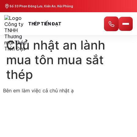
Số 33 Phan Đăng Lưu, Kiến An, Hải Phòng
THÉP TIẾN ĐẠT
Chủ nhật an lành
mua tôn mua sắt
thép
Bên em làm việc cả chủ nhật ạ