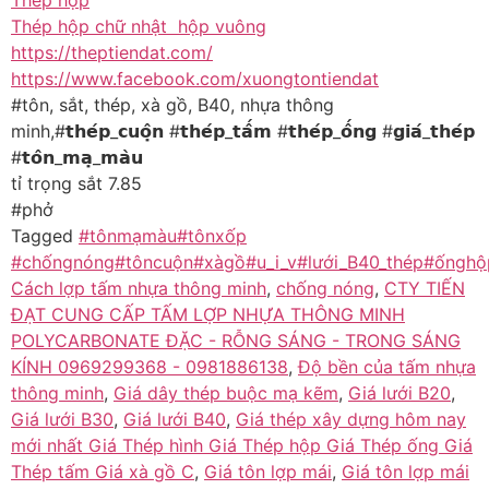
Thép hộp chữ nhật hộp vuông
https://theptiendat.com/
https://www.facebook.com/xuongtontiendat
#tôn, sắt, thép, xà gồ, B40, nhựa thông
minh,#𝘁𝗵𝗲́𝗽_𝗰𝘂𝗼̣̂𝗻 #𝘁𝗵𝗲́𝗽_𝘁𝗮̂́𝗺 #𝘁𝗵𝗲́𝗽_𝗼̂́𝗻𝗴 #𝗴𝗶𝗮́_𝘁𝗵𝗲́𝗽
#𝘁𝗼̂𝗻_𝗺𝗮̣_𝗺𝗮̀𝘂
tỉ trọng sắt 7.85
#phở
Tagged
#tônmạmàu#tônxốp
#chốngnóng#tôncuộn#xàgồ#u_i_v#lưới_B40_thép#ốnghộ
Cách lợp tấm nhựa thông minh
,
chống nóng
,
CTY TIẾN
ĐẠT CUNG CẤP TẤM LỢP NHỰA THÔNG MINH
POLYCARBONATE ĐẶC - RỖNG SÁNG - TRONG SÁNG
KÍNH 0969299368 - 0981886138
,
Độ bền của tấm nhựa
thông minh
,
Giá dây thép buộc mạ kẽm
,
Giá lưới B20
,
Giá lưới B30
,
Giá lưới B40
,
Giá thép xây dựng hôm nay
mới nhất Giá Thép hình Giá Thép hộp Giá Thép ống Giá
Thép tấm Giá xà gồ C
,
Giá tôn lợp mái
,
Giá tôn lợp mái