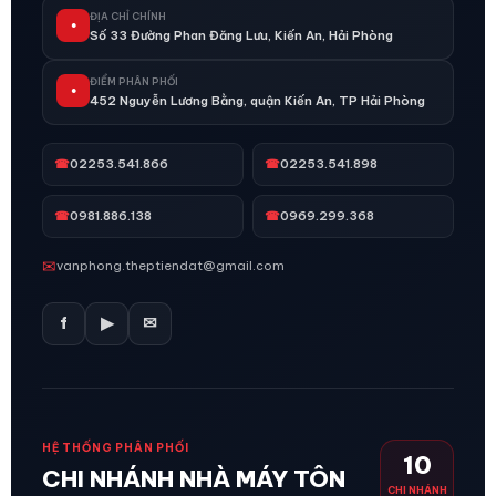
ĐỊA CHỈ CHÍNH
●
Số 33 Đường Phan Đăng Lưu, Kiến An, Hải Phòng
ĐIỂM PHÂN PHỐI
●
452 Nguyễn Lương Bằng, quận Kiến An, TP Hải Phòng
☎
02253.541.866
☎
02253.541.898
☎
0981.886.138
☎
0969.299.368
✉
vanphong.theptiendat@gmail.com
f
▶
✉
HỆ THỐNG PHÂN PHỐI
10
CHI NHÁNH NHÀ MÁY TÔN
CHI NHÁNH