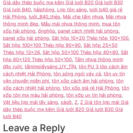
Giá dây thép buộc mạ kẽm Giá lưới B20 Giá lưới B30
Giá lưới B40
,
hảiphòng
,
Lợp tôn sáng
,
lưới b40 giá rẻ
Hải Phòng
,
lưới_B40_thép
,
Mái che tấm nhựa
,
Mái nhựa
thông minh đẹp
,
Mẫu mái nhựa thông minh
,
mua tôn
xốp hải phòng
,
ốnghộp
,
panel cách nhiệt hải phòng
,
panel xốp hải phòng
,
Sắt hộp 10×20 Thép hộp 100×100
,
Sắt hộp 100×100 Thép hộp 90×90
,
Sắt hộp 25×50
Thép hộp 13×26
,
Sắt hộp 50×100 Thép hộp 40×80
,
Sắt
hộp 60×120 Thép hộp 50×100
,
Tấm nhựa thông minh
đặc ruột
,
tấmlợplấysáng_UY_TÍN
,
tôn PU 3 lớp cách âm
cách nhiệt Hải Phòng
,
tôn sóng ngói vảy cá
,
tôn uy tín
vận chuyển miễn phí
,
tôn xốp cách âm hải phòng
,
tôn
xốp cách nhiệt hải phòng
,
tôn xốp giá rẻ Hải Phòng
,
tôn
xốp tôn mạ màu hải phòng
,
tôn xốp uy tín hải phòng
,
Vật liệu lợp mái lấy sáng
,
xàgồ
,
Z
,
Z Giá tôn lợp mái Giá
dây thép buộc mạ kẽm Giá lưới B20 Giá lưới B30 Giá
lưới B40
Leave a Reply