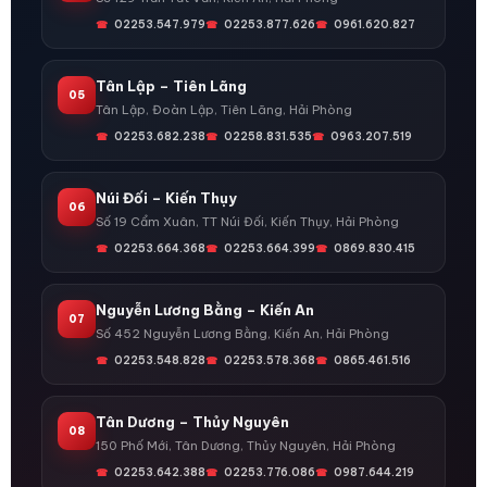
02253.547.979
02253.877.626
0961.620.827
Tân Lập – Tiên Lãng
05
Tân Lập, Đoàn Lập, Tiên Lãng, Hải Phòng
02253.682.238
02258.831.535
0963.207.519
Núi Đối – Kiến Thụy
06
Số 19 Cẩm Xuân, TT Núi Đối, Kiến Thụy, Hải Phòng
02253.664.368
02253.664.399
0869.830.415
Nguyễn Lương Bằng – Kiến An
07
Số 452 Nguyễn Lương Bằng, Kiến An, Hải Phòng
02253.548.828
02253.578.368
0865.461.516
Tân Dương – Thủy Nguyên
08
150 Phố Mới, Tân Dương, Thủy Nguyên, Hải Phòng
02253.642.388
02253.776.086
0987.644.219