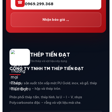
☎
0969.299.368
→
Nhận báo giá
THÉP TIẾN ĐẠT
Tôn thép và vật liệu xây dựng
CÔNG TY TNHH TM THÉP TIẾN ĐẠT
Nhà máy sản xuất tôn xốp mát PU Gold, inox, xà gồ, thép
hình, thép ống – hộp và thép tròn.
Phân phối thép tấm, thép hình, la U – I – V, nhựa
Polycarbonate đặc – rỗng và vật liệu mái che.