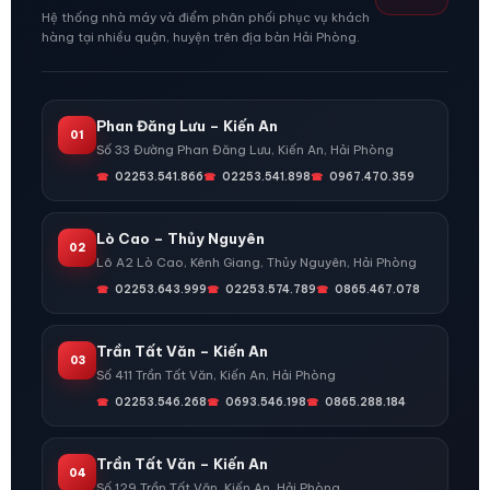
Hệ thống nhà máy và điểm phân phối phục vụ khách
hàng tại nhiều quận, huyện trên địa bàn Hải Phòng.
Phan Đăng Lưu – Kiến An
01
Số 33 Đường Phan Đăng Lưu, Kiến An, Hải Phòng
02253.541.866
02253.541.898
0967.470.359
Lò Cao – Thủy Nguyên
02
Lô A2 Lò Cao, Kênh Giang, Thủy Nguyên, Hải Phòng
02253.643.999
02253.574.789
0865.467.078
Trần Tất Văn – Kiến An
03
Số 411 Trần Tất Văn, Kiến An, Hải Phòng
02253.546.268
0693.546.198
0865.288.184
Trần Tất Văn – Kiến An
04
Số 129 Trần Tất Văn, Kiến An, Hải Phòng