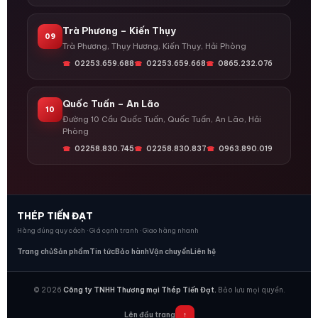
Trà Phương – Kiến Thụy
09
Trà Phương, Thụy Hương, Kiến Thụy, Hải Phòng
02253.659.688
02253.659.668
0865.232.076
Quốc Tuấn – An Lão
10
Đường 10 Cầu Quốc Tuấn, Quốc Tuấn, An Lão, Hải
Phòng
02258.830.745
02258.830.837
0963.890.019
THÉP TIẾN ĐẠT
Hàng đúng quy cách · Giá cạnh tranh · Giao hàng nhanh
Trang chủ
Sản phẩm
Tin tức
Bảo hành
Vận chuyển
Liên hệ
© 2026
Công ty TNHH Thương mại Thép Tiến Đạt.
Bảo lưu mọi quyền.
Lên đầu trang
↑