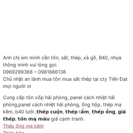
Anh chị em mình cần tôn, sắt, thép, xà gồ, B40, nhựa
thông minh vui lòng gọi:
0969299368 – 0981886138
Chủ nhật an lành mua tôn mua sắt thép tại cty Tiến Đạt
mọi người ơi
Cung cấp tôn xốp hải phòng, panel cách nhiệt hải
phòng,panel cách nhiệt hải phòng, ống hộp, thép mạ
kẽm, b40 lưới ,𝘁𝗵𝗲́𝗽 𝗰𝘂𝗼̣̂𝗻, 𝘁𝗵𝗲́𝗽 t𝗮̂́𝗺, 𝘁𝗵𝗲́𝗽 𝗼̂́𝗻𝗴, 𝗴𝗶𝗮́
𝘁𝗵𝗲́𝗽, 𝘁𝗼̂𝗻 𝗺𝗮̣ 𝗺𝗮̀𝘂 giá cạnh tranh.
Thép ống mạ kẽm
Thép hộp